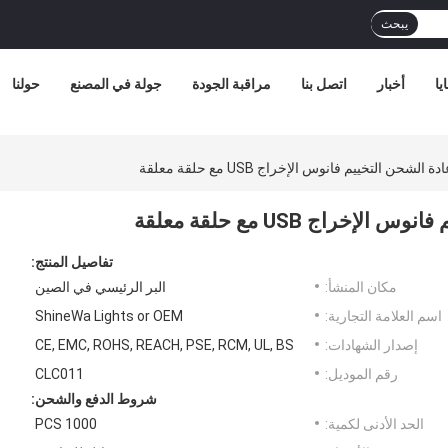
يبحث
يا
أخبار
اتصل بنا
مراقبة الجودة
جولة في المصنع
حولنا
تفاصيل المنتج:
مكان المنشأ:
البر الرئيسي في الصين
اسم العلامة التجارية:
ShineWa Lights or OEM
إصدار الشهادات:
CE, EMC, ROHS, REACH, PSE, RCM, UL, BS
رقم الموديل:
CLC011
شروط الدفع والشحن:
الحد الأدنى لكمية:
1000 PCS