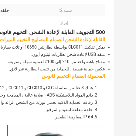
سمة 2:
حلقه 
إبراز:
500 التجويف القابلة لإعادة الشحن التخييم فانوس الإخراج USB مع حلقة معلقة
القابلة لإعادة الشحن الصمام المصابيح التخييم الميزات:
يمكن تفكيك CLC011 بواسطة بطاريتين 18650 أو ثلاث بطاريات AA.
منفذ USB لإعادة شحن بطاريات ليثيوم أيون.
مفتاح باهتة واحد من 10٪ إلى 100٪ لعملية سهلة وسريعة.
عكس حماية قطبية ، للحماية من تثبيت البطارية غير لائق.
المحمولة الصمام التخييم فانوس
هناك 3 عناصر لسلسلة CLC و CLC010 و CLC011 و CLC012.
دائم المواد البلاستيكية ABS ، صلابة عالية ، المدمجة وخفيفة الوزن.
رقاقة الحماية الذكية تحمي نورك من الشحن الزائد والإف
حلقة معلقة لتنفيذ والمرفق.
IP 64 لمقاومة الطقس.