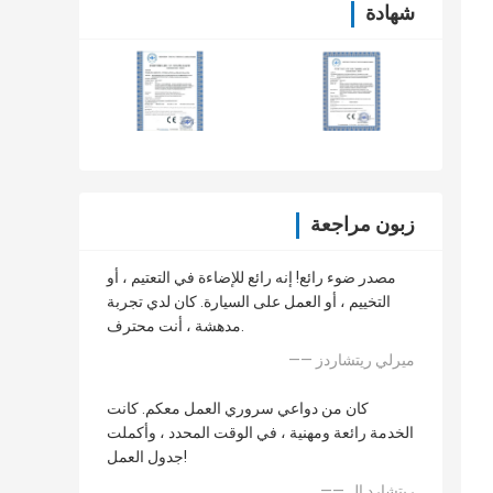
شهادة
زبون مراجعة
مصدر ضوء رائع! إنه رائع للإضاءة في التعتيم ، أو
التخييم ، أو العمل على السيارة. كان لدي تجربة
مدهشة ، أنت محترف.
—— ميرلي ريتشاردز
كان من دواعي سروري العمل معكم. كانت
الخدمة رائعة ومهنية ، في الوقت المحدد ، وأكملت
جدول العمل!
—— ريتشارد إل