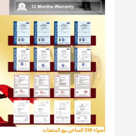
أضواء SW الساخن بيع المنتجات