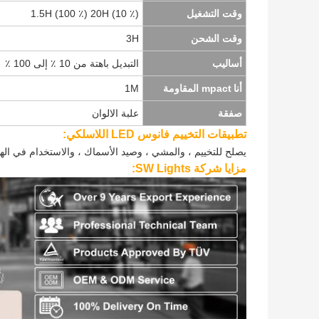
وقت التشغيل
1.5H (100 ٪) 20H (10 ٪)
وقت الشحن
3H
أساليب
التبديل باهتة من 10 ٪ إلى 100 ٪
أنا
mpact المقاومة
1M
صفقة
علبة الالوان
تطبيقات التخييم فانوس LED اللاسلكي:
يصلح للتخييم ، والمشي ، وصيد الأسماك ، والاستخدام في اله
مزايا شركة SW Lights: