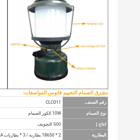
مشرق الصمام التخييم فانوس المواصفات:
رقم الصنف.
CLC011
نوع الصمام
10W الكوز الصمام
انتاج |
500 التجويف
البطارية
2 * 18650 بطارية / 3 * بطاريات AA