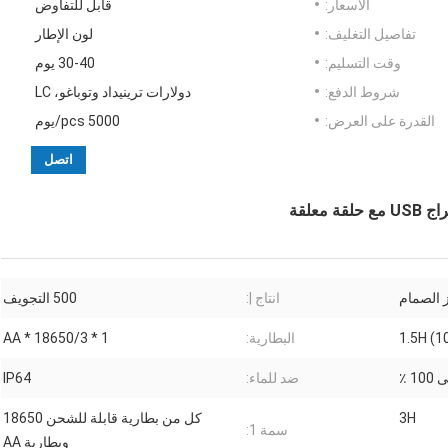
الأسعار:
قابل للتفاوض
تفاصيل التغليف:
لون الإطار
وقت التسليم:
30-40 يوم
شروط الدفع:
دولارات ترينيداد وتوباغو، LC
القدرة على العرض:
5000 pcs/يوم
اتصل
انتاج |:
500 التجويف
1.5H (1
البطارية:
1 * 18650/3 * AA
ضد للماء:
IP64
3H
كل من بطارية قابلة للشحن 18650
سمة 1:
وبطارية AA