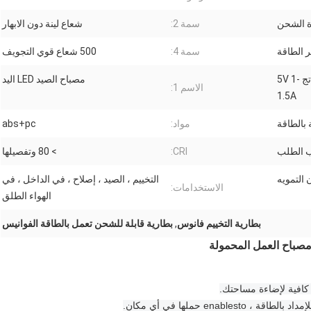
سمة 2:
شعاع لينة دون الابهار
 الطاقة
سمة 4:
500 شعاع قوي التجويف
المدخلات AC 100-240V ، الناتج 5V 1-
مصباح الصيد LED اليد
الاسم 1:
1.5A
 بالطاقة
مواد:
abs+pc
CRI:
> 80 وتفصيلها
التمويه
التخييم ، الصيد ، إصلاح ، في الداخل ، في
الاستخدامات:
الهواء الطلق
بطارية التخييم فانوس
,
بطارية قابلة للشحن تعمل بالطاقة الفوانيس