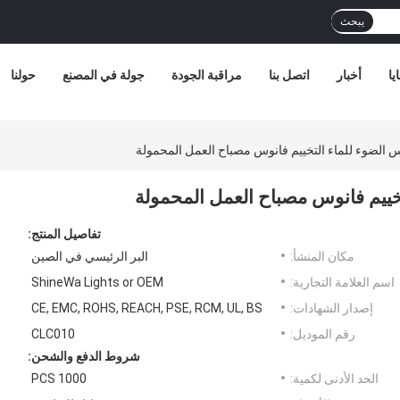
يبحث
يا
أخبار
اتصل بنا
مراقبة الجودة
جولة في المصنع
حولنا
تفاصيل المنتج:
مكان المنشأ:
البر الرئيسي في الصين
اسم العلامة التجارية:
ShineWa Lights or OEM
إصدار الشهادات:
CE, EMC, ROHS, REACH, PSE, RCM, UL, BS
رقم الموديل:
CLC010
شروط الدفع والشحن:
الحد الأدنى لكمية:
1000 PCS