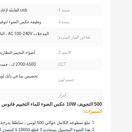
سمة 1:
usb القابلة لإعادة الشحن
سمة 3:
وظيفة عكس الضوء لتوفير
شاحن التيار المتردد:
الاسم 2:
أضواء التخييم البطارية
CCT:
2700-6500 ك ، حسب الطلب
تخصيص بما في ذلك لون 
جسم لون:
إبراز:
500 التجويف 10W عكس الضوء للماء التخييم فانوس مصباح العمل المحمولة
المميزات:
تبلغ سطوعه الكامل حوالي 500 لومن ، ساطعًا بدرجة كافية لإضاءة مساحتك.
هذا الضوء المحمول يستخدم 3 قطع 18650 li كمصدر للإمداد بالطاقة ، enablesto حملها في أي مكان.