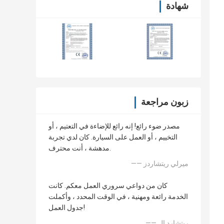
شهادة
زبون مراجعة
مصدر ضوء رائع! إنه رائع للإضاءة في التعتيم ، أو
التخييم ، أو العمل على السيارة. كان لدي تجربة
مدهشة ، أنت محترف.
—— ميرلي ريتشاردز
كان من دواعي سروري العمل معكم. كانت
الخدمة رائعة ومهنية ، في الوقت المحدد ، وأكملت
جدول العمل!
—— ريتشارد إل