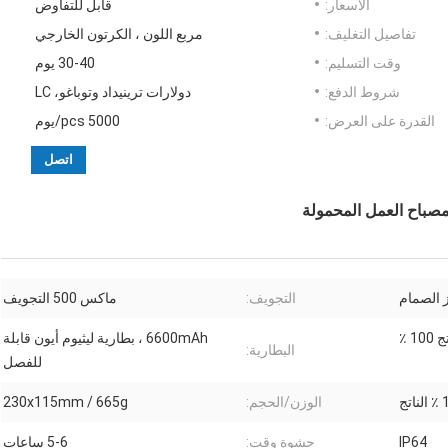
الأسعار:
قابل للتفاوض
تفاصيل التغليف:
مربع اللون ، الكرتون الخارجي
وقت التسليم:
30-40 يوم
شروط الدفع:
دولارات ترينيداد وتوباغو، LC
القدرة على العرض:
5000 pcs/يوم
اتصل
التجويف:
ماكس 500 التجويف
6600mAh ، بطارية ليثيوم أيون قابلة
البطارية:
للفصل
الوزن/الحجم:
230x115mm / 665g
IP64
حشوة وقت:
5-6 ساعات