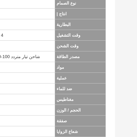
نوع الصمام
انتاج |
البطارية
وقت التشغيل
4 ساعات
وقت الشحن
مصدر الطاقة
شاحن تيار متردد 100-240 فولت (5 فولت ، 1.5 أمبير) و USB قابل للشحن
مواد
عملية
ضد للماء
مغناطيس
الحجم / الوزن
صفقة
شعاع الزوايا