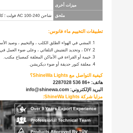
ميزات أخرى
ملحق
شاحن AC 100-240 فولت ؛
كاب
تطبيقات التخييم ماء فانوس:
المشي في الهواء الطلق الكلب ، والتخييم ، وصيد الأسم
DIY ، وتحديد التفتيش التلقائي ، وعلى ضوء العمل في المستودع ، المرآب ، ورشة عمل.
خيمة أو القراءة في الأماكن المغلقة كمصباح مكتب.
معلقة كنور حديقة أو ضوء ديكريشن.
كيفية التواصل مع ShineWa Lights؟
هاتف: +86 536 2287028
البريد الإلكتروني: info@shinewa.com
مزايا شركة ShineWa Lights: