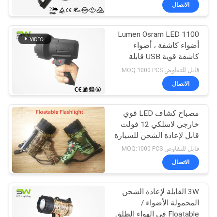
الاتصال
مراقبة
1100 Lumen Osram LED
الجودة
أضواء كاشفة ، أضواء
كاشفة قوية USB قابلة
اتصل
للشحن
قابل للتفاوض MOQ:1000 PCS
بنا
الاتصال
أخبار
مصباح كشاف LED قوي
خارجي لاسلكي 12 فولت
قابل لإعادة الشحن للسيارة
القضايا
قابل للتفاوض MOQ:1000 PCS
الاتصال
خريطة
الموقع
3W القابلة لإعادة الشحن
المحمولة الأضواء /
Floatable في الهواء الطلق