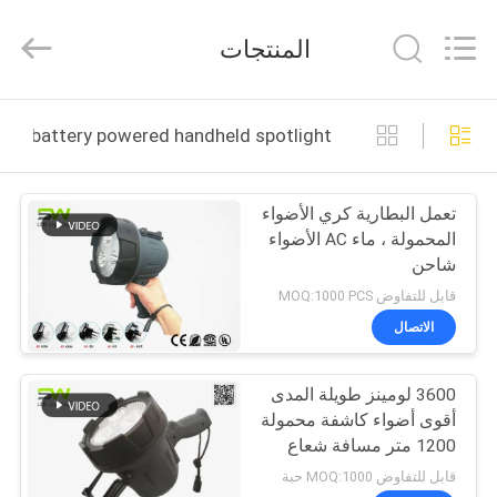
Weifang
ShineWa
International
المنتجات
Trade
Co.,
Ltd..
All
Rights
المنزل
Reserved.
battery powered handheld spotlight التصنيع عبر الإنترنت
المنتجات
تعمل البطارية كري الأضواء
المحمولة ، ماء AC الأضواء
فيديوهات
شاحن
قابل للتفاوض MOQ:1000 PCS
حولنا
الاتصال
جولة
3600 لومينز طويلة المدى
أقوى أضواء كاشفة محمولة
في
1200 متر مسافة شعاع
المصنع
قابل للتفاوض MOQ:1000 حبة