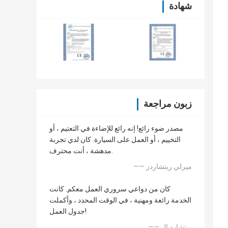
شهادة
زبون مراجعة
مصدر ضوء رائع! إنه رائع للإضاءة في التعتيم ، أو
التخييم ، أو العمل على السيارة. كان لدي تجربة
مدهشة ، أنت محترف.
—— ميرلي ريتشاردز
كان من دواعي سروري العمل معكم. كانت
الخدمة رائعة ومهنية ، في الوقت المحدد ، وأكملت
جدول العمل!
—— ريتشارد إل