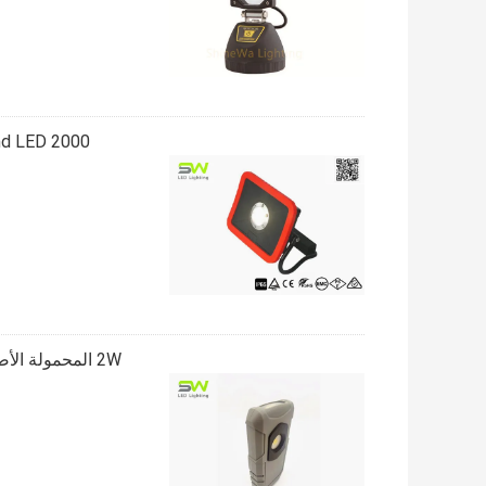
2W المحمولة الأضواء الكاشفة LED مع SMD LED شعلة ضوء تحديد السيارات داخلي