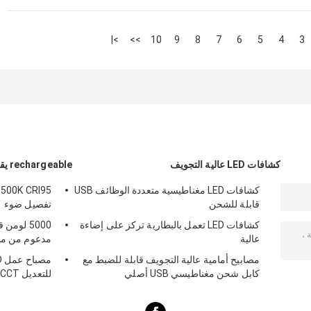
>|
>>
10
9
8
7
6
5
4
3
كشافات LED عالية التجويف
rechargeable يقود عمل ضوء
كشافات LED مغناطيسية متعددة الوظائف USB
6500K CRI95
قابلة للشحن
تفصيل ضوء
كشافات LED تعمل بالبطارية تركز على إضاءة
5000 لوم
عالية
مدعوم من محول
مصابيح أمامية عالية التجويف قابلة للضبط مع
كابل شحن مغناطيسي USB أصلي
للتعديل CCT سطوع 1200 لومن