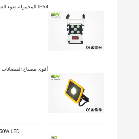
IP64 المحمولة ضوء ا
أقوى مصباح الفيضانات ب
50W LED قابلة للشحن ضوء الفيضانات ضوء العمل مصابيح الدائمة المحمو