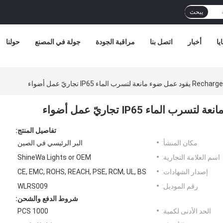
يبحث
يا
أخبار
اتصل بنا
مراقبة الجودة
جولة في المصنع
حولنا
تفاصيل المنتج:
مكان المنشأ:
البر الرئيسي في الصين
اسم العلامة التجارية:
ShineWa Lights or OEM
إصدار الشهادات:
CE, EMC, ROHS, REACH, PSE, RCM, UL, BS
رقم الموديل:
WLRS009
شروط الدفع والشحن:
الحد الأدنى لكمية:
1000 PCS