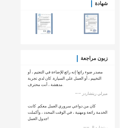
شهادة
زبون مراجعة
مصدر ضوء رائع! إنه رائع للإضاءة في التعتيم ، أو
التخييم ، أو العمل على السيارة. كان لدي تجربة
مدهشة ، أنت محترف.
—— ميرلي ريتشاردز
كان من دواعي سروري العمل معكم. كانت
الخدمة رائعة ومهنية ، في الوقت المحدد ، وأكملت
جدول العمل!
—— ريتشارد إل