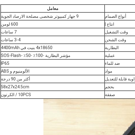
معامل
أنواع الصمام
9 جهاز كمبيوتر شخصى مصلحة الارصاد الجوية
انتاج |
600 لومن
وقت التشغيل
7 ساعات
وقت الشحن
3-4 ساعات
البطارية
4x18650 بنيت في 4400mAh
عملية
مؤشر البطارية -100٪ -50٪ -SOS-Flash
ضد للماء
IP65
مواد
الألومنيوم و ABS
وية قابلة للتعديل
أكثر من 90 درجة
بحجم
58x27x24.5cm
صفقة
10PCS / الكرتون