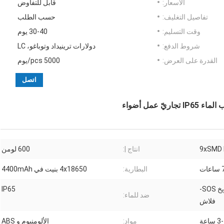
الأسعار:
قابل للتفاوض
تفاصيل التغليف:
حسب الطلب
وقت التسليم:
30-40 يوم
شروط الدفع:
دولارات ترينيداد وتوباغو، LC
القدرة على العرض:
5000 pcs/يوم
اتصل
9xSMD 
انتاج |:
600 لومن
اعات
البطارية:
4x18650 بنيت في 4400mAh
مؤشر 100٪ -50٪ قراءة التاريخ SOS-
IP65
ضد للماء:
فلاش
 ساعة
مواد:
الألومنيوم و ABS