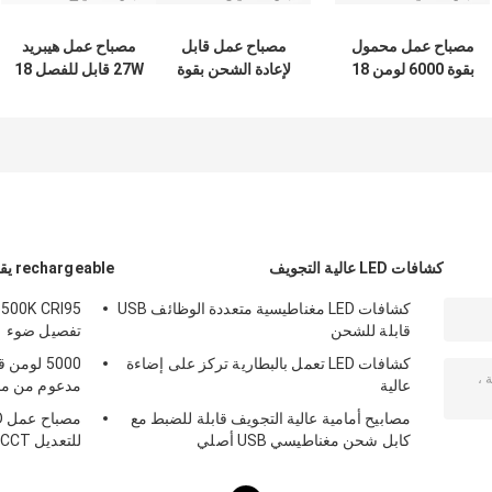
مصباح عمل محمول
مصباح عمل قابل
مصباح عمل هيبريد
بقوة 6000 لومن 18
لإعادة الشحن بقوة
27W قابل للفصل 18
فولت مع درجة حرارة
6500 لومن بجهد 18
فولت / 240 فولت
لون قابلة للتعديل
فولت و 20 فولت مع
قابلة لإعادة الشحن
بدون خطوات
بطارية أداة كهربائية
قابلة للاستبدال
كشافات LED عالية التجويف
rechargeable يقود عمل ضوء
كشافات LED مغناطيسية متعددة الوظائف USB
6500K CRI95
قابلة للشحن
تفصيل ضوء
كشافات LED تعمل بالبطارية تركز على إضاءة
5000 لوم
عالية
مدعوم من محول
مصابيح أمامية عالية التجويف قابلة للضبط مع
كابل شحن مغناطيسي USB أصلي
للتعديل CCT سطوع 1200 لومن