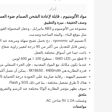
إبراز:
مواد الألومنيوم ، قابلة لإعادة الشحن الصمام ضوء ال
وصف الخفيفة ، ميزة والتطبيق
مصنوعة من الألومنيوم و ABS ماتيرايل ، وجعل المحمولة القوية مانعة لتسرب الماء.
مثل موقع البناء ، والبيئة الساخنة وصدمت.
E
تصميم اليد rgonomic ، دع تحمل تصبح سهلة ومريحة عند المشي ، huting والطرف الطبي.
رئيس قابل للتعديل من أكثر من 90 درجة لتغيير زاوية شعاع
باعت جيدا في أسواق مختلفة بالفعل.
9 قطع من SMD LED ، سطوع 100 ٪ هو 600 لومن.
عندما يكون مكانك مع المواد المعدنية ، فإن الجزء السفلي من
قدرة البطارية هي 4X18650 ، 4400mAh ، يمكن أن تعمل أكثر من 7 ساعات.
تصميم المهنة ، رقابة صارمة على الجودة درجة الحماية IP65.
هناك 5 طرق تشغيل مختلفة ، بما في ذلك SOS و Flash.
سوف يظهر مؤشر البطارية ألوانًا مختلفة عند الرسم والتفريغ
ملحق
وشملت
9V 1.2A
شاحن AC.
مواصفات