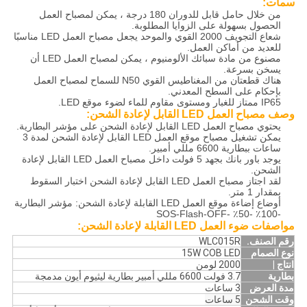
سمات:
من خلال حامل قابل للدوران 180 درجة ، يمكن لمصباح العمل
الحصول بسهولة على الزوايا المطلوبة.
شعاع التجويف 2000 القوي والموحد يجعل مصباح العمل LED مناسبًا
للعديد من أماكن العمل.
مصنوع من مادة سبائك الألومنيوم ، يمكن لمصباح العمل LED أن
يسخن بسرعة.
هناك قطعتان من المغناطيس القوي N50 للسماح لمصباح العمل
بإحكام على السطح المعدني.
IP65 ممتاز للغبار ومستوى مقاوم للماء لضوء موقع LED.
وصف مصباح العمل LED القابل لإعادة الشحن:
يحتوي مصباح العمل LED القابل لإعادة الشحن على مؤشر البطارية.
يمكن تشغيل مصباح موقع العمل LED القابل لإعادة الشحن لمدة 3
ساعات ببطارية 6600 مللي أمبير.
يوجد باور بانك بجهد 5 فولت داخل مصباح العمل LED القابل لإعادة
الشحن.
لقد اجتاز مصباح العمل LED القابل لإعادة الشحن اختبار السقوط
بمقدار 1 متر.
أوضاع إضاءة موقع العمل LED القابلة لإعادة الشحن: مؤشر البطارية
-100٪ -50٪ -SOS-Flash-OFF
مواصفات ضوء العمل LED القابلة لإعادة الشحن:
رقم الصنف.
WLC015R
نوع الصمام
15W COB LED
انتاج |
2000 لومن
بطارية
3.7 فولت 6600 مللي أمبير بطارية ليثيوم أيون مدمجة
مدة العرض
3 ساعات
وقت الشحن
5 ساعات