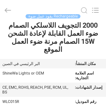
Weifang
ShineWa
International
Trade
Co.,
Rechargeable يقود عمل ضوء
Ltd..
All
Rights
2000 التجويف اللاسلكي الصمام
المنزل
Reserved.
ضوء العمل القابلة لإعادة الشحن
المنتجات
15W الصمام مرنة ضوء العمل
الموقع
فيديوهات
مكان المنشأ:
البر الرئيسي في الصين
حولنا
اسم العلامة
ShineWa Lights or OEM
التجارية:
جولة
إصدار الشهادات:
CE, EMC, ROHS, REACH, PSE, RCM, UL,
في
BS
المصنع
رقم الموديل:
WLC015R