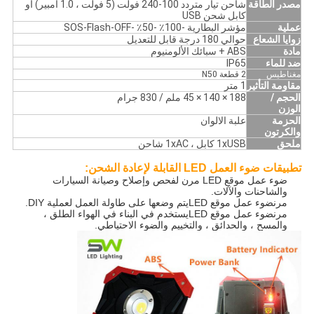
مصدر الطاقة
شاحن تيار متردد 100-240 فولت (5 فولت ، 1.0 أمبير) أو
كابل شحن USB
عملية
مؤشر البطارية -100٪ -50٪ -SOS-Flash-OFF
زوايا الشعاع
حوالي 180 درجة قابل للتعديل
مادة
ABS + سبائك الألومنيوم
ضد للماء
IP65
مغناطيس
2 قطعة N50
مقاومة التأثير
1 متر
الحجم /
188 × 140 × 45 ملم / 830 جرام
الوزن
الحزمة
علبة الالوان
والكرتون
ملحق
1xUSB كابل ، 1xAC شاحن
تطبيقات ضوء العمل LED القابلة لإعادة الشحن:
ضوء عمل موقع LED مرن لفحص وإصلاح وصيانة السيارات
والشاحنات والآلات.
مرن
ضوء عمل موقع LED
يتم وضعها على طاولة العمل لعملية DIY.
مرن
ضوء عمل موقع LED
يستخدم في البناء في الهواء الطلق ،
والمسح ، والحدائق ، والتخييم والضوء الاحتياطي.