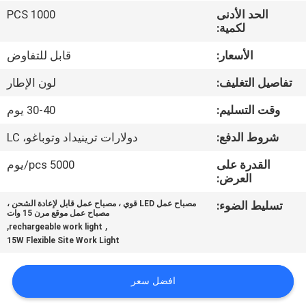
الحد الأدنى
1000 PCS
مراقبة
لكمية:
الجودة
الأسعار:
قابل للتفاوض
تفاصيل التغليف:
لون الإطار
اتصل
وقت التسليم:
30-40 يوم
بنا
شروط الدفع:
دولارات ترينيداد وتوباغو، LC
أخبار
القدرة على
5000 pcs/يوم
العرض:
القضايا
تسليط الضوء:
مصباح عمل LED قوي ، مصباح عمل قابل لإعادة الشحن ،
مصباح عمل موقع مرن 15 وات
,
,
rechargeable work light
15W Flexible Site Work Light
خريطة
الموقع
افضل سعر