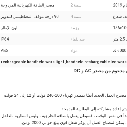
201
سمة 2:
مصدر الطاقة الكهربائية المزدوجة
سمة 4:
90 درجة موقف المغناطيسي للتدوير
186x10
رزمة:
لون الإطار
ضد للماء:
IP64
600 ك
مواد:
ABS
rechargeable handheld work light
,
handheld rechargeable led work 
إلى جانب تشغيله بواسطة بطارية ليثيوم أيون ، يضيء مصباح العمل الجديد أيضًا بمصدر كهرباء 100-240 فولت أو 12 إلى 24 فولت
مر وبدأ في نفس الوقت ، فسيظل يعمل بالطاقة الخارجية ، وليس البطارية بالداخل.