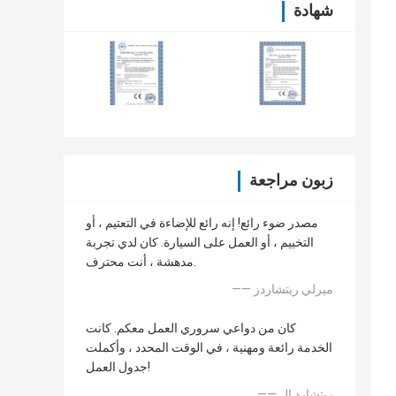
شهادة
زبون مراجعة
مصدر ضوء رائع! إنه رائع للإضاءة في التعتيم ، أو
التخييم ، أو العمل على السيارة. كان لدي تجربة
مدهشة ، أنت محترف.
—— ميرلي ريتشاردز
كان من دواعي سروري العمل معكم. كانت
الخدمة رائعة ومهنية ، في الوقت المحدد ، وأكملت
جدول العمل!
—— ريتشارد إل