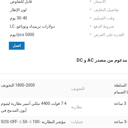
الأسعار:
قابل للتفاوض
تفاصيل التغليف:
لون الإطار
وقت التسليم:
30-40 يوم
شروط الدفع:
دولارات ترينيداد وتوباغو، LC
القدرة على العرض:
5000 pcs/يوم
اتصل
2 جهاز كمبيوتر شخصى 10W السلطة
1800-2000 التجويف
التجويف:
ا الصمام
3 ساعة
7.4 فولت 4400 مللي أمبير بطارية ليثيوم
بطارية:
أيون المدمج في
 ساعة
عمليات:
مؤشر البطارية -100 ٪ -50 ٪ -SOS-OFF