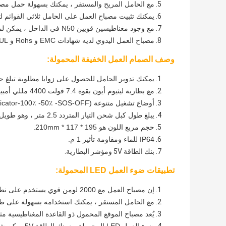
مع الحامل المريح والمستقر ، يمكنك بسهولة حمل مص
يمكنك تثبيت مصباح العمل على الحامل ثلاثي القوائم ل
مع وجود مغناطيسين قويين N50 في الداخل ، يمكن لمصباح العمل المحمول أن يمسك السطح المعدني بإحكام.
مصباح العمل اليدوي لديه شهادات EMC و Rohs و UL و BS و RCM.
وصف الصمام العمل الخفيفة المحمولة:
يمكنك تدوير الحامل للحصول على زوايا مطلوبة تبلغ حوالي 90
مع بطارية ليثيوم أيون بقوة 7.4 فولت 4400 مللي أمبير ، يمكن تشغيل ضوء موقع LED المحمول لمدة 3 ساعات.
أوضاع تشغيل متنوعة (Battery Indicator-100٪ -50٪ -SOS-OFF) لأماكن العمل المختلفة.
يبلغ طول كبل شحن التيار المتردد 2.5 متر ، وهو طويل بما يكفي لاحتياجات العمل العادية.
حجم مربع اللون هو 195 * 117 * 210mm.
IP64 للماء ومقاومة تأثير 1 م.
بنك الطاقة 5V ومؤشر البطارية.
تطبيقات ضوء العمل LED المحمولة:
إن مصباح العمل مع 2000 لومن قوي يستخدم على نطاق واسع في أي أماكن عمل في الهواء الطلق ، مستودع ، حديقة ، تخييم إلخ.
مع الحامل المستقر ، يمكنك استخدامه بسهولة على طاولة العمل في DIY
يُعد مصباح الموقع المحمول ذو القاعدة المغناطيسية مثا