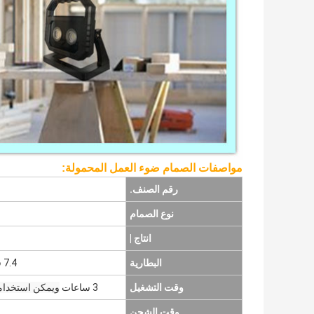
مواصفات الصمام ضوء العمل المحمولة:
رقم الصنف.
نوع الصمام
انتاج |
البطارية
7.4 فولت 4400 مللي أمبير بطارية ليثيوم أيون المدمج في
وقت التشغيل
3 ساعات
ويمكن استخدامه
وقت الشحن