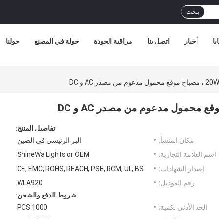
يبحث
يا
أخبار
اتصل بنا
مراقبة الجودة
جولة في المصنع
حولنا
تفاصيل المنتج:
مكان المنشأ:
البر الرئيسي في الصين
اسم العلامة التجارية:
ShineWa Lights or OEM
إصدار الشهادات:
CE, EMC, ROHS, REACH, PSE, RCM, UL, BS
رقم الموديل:
WLA920
شروط الدفع والشحن:
الحد الأدنى لكمية:
1000 PCS