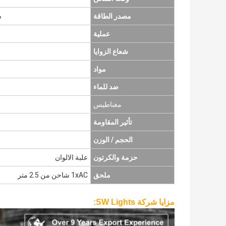
مصدر الطاقة
شا
عملية
شعاع الزوايا
مواد
ضد للماء
مغناطيس
تأثير المقاومة
الحجم / الوزن
حزمة والكرتون
علبة الالوان
ملحق
1xAC شاحن من 2.5 متر
مزايا شركة SW Lights: