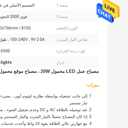
سمة 1:
التصميم الأصلي في عام 9
سمة 3:
قوي 2000 التجويف شعاع
الوزن/الحجم:
0x196mm / 810G
شاحن التيار المتردد:
100-240V ، 9V 2.0A ، طول 2.5 متر
لون درجة الحرارة:
0-6500
إبراز:
lights
مصباح عمل LED محمول 20W ، مصباح موقع محمول مدعوم من مصدر AC و DC
ميزات:
تيار مستمر.
عند توصيله بالطاقة AC و DC وعدم تشغيل الضوء ، سيتم إعادة مشاركته إلى البطارية المدمجة.
إذا كان المصباح متصلاً بالتيار المتردد والتيار المست
مع جهازين عالي الطاقة بقوة 10 واط وأحدث عدسات ، يمكن لمصباح العمل أن يوفر شعاع قوي يبلغ حوالي 2000 لومن.