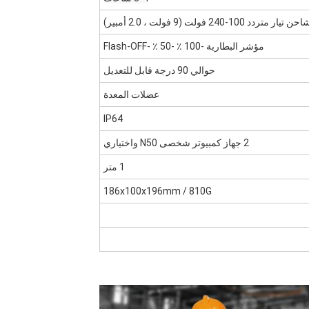
حن تيار متردد 100-240 فولت (9 فولت ، 2.0 أمبير)
مؤشر البطارية -100 ٪ -50 ٪ -Flash-OFF
حوالي 90 درجة قابل للتعديل
عضلات المعدة
IP64
2 جهاز كمبيوتر شخصى N50 واختياري
1 متر
186x100x196mm / 810G