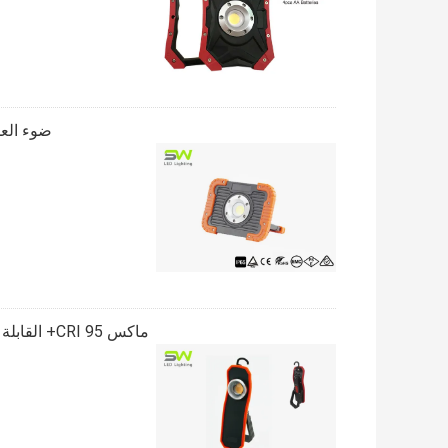
ضوء العمل المحمولة LED الغ
ماكس CRI 95+ القابلة لإعادة الشحن المحمولة أدى ضوء العمل لتفصيل السيارات ، وتلميع