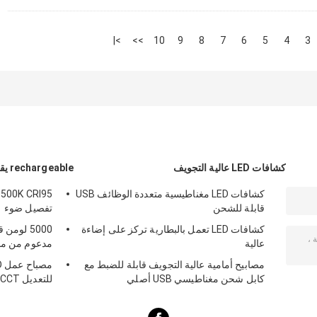
>|
>>
10
9
8
7
6
5
4
3
كشافات LED عالية التجويف
rechargeable يقود عمل ضوء
كشافات LED مغناطيسية متعددة الوظائف USB
6500K CRI95
قابلة للشحن
تفصيل ضوء
كشافات LED تعمل بالبطارية تركز على إضاءة
5000 لوم
عالية
مدعوم من محول
مصابيح أمامية عالية التجويف قابلة للضبط مع
كابل شحن مغناطيسي USB أصلي
للتعديل CCT سطوع 1200 لومن