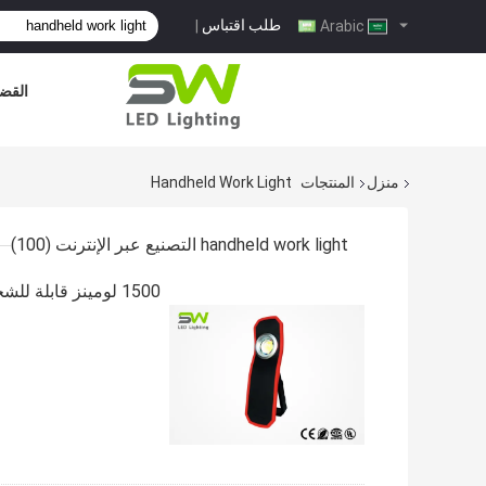
طلب اقتباس
|
Arabic
القضا
منزل
المنتجات
Handheld Work Light
handheld work light التصنيع عبر الإنترنت
(100)
1500 لومينز قابلة للشحن ضوء العمل المحمولة مع الجسم الألومنيوم وحامل المغناطيسي