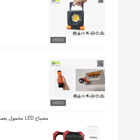
مصباح LED محمول يعمل ببطارية مقاس AA يعمل لمدة 7 ساعات وقت تشغيل مغناطيسي