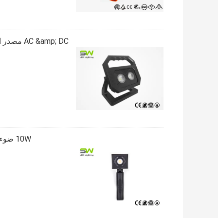
 &amp; DC
10W ضوء LED المحمولة العمل ، مصباح قاعدة العمل المغناطيسي للخارجية