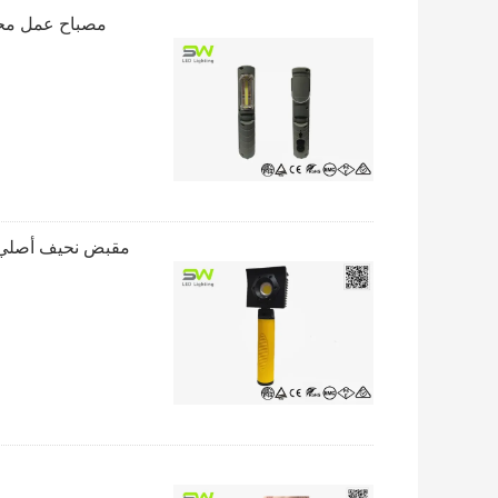
مصباح عمل محمول 2 واط مع مصباح LED ، مصباح فحص 
مقبض نحيف أصلي خفيف الوزن 1000 لومن مصب