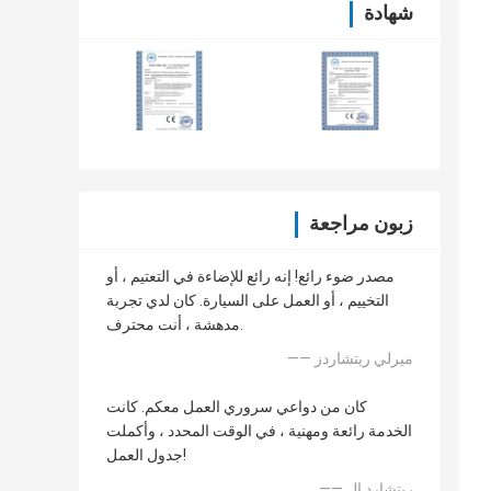
شهادة
زبون مراجعة
مصدر ضوء رائع! إنه رائع للإضاءة في التعتيم ، أو
التخييم ، أو العمل على السيارة. كان لدي تجربة
مدهشة ، أنت محترف.
—— ميرلي ريتشاردز
كان من دواعي سروري العمل معكم. كانت
الخدمة رائعة ومهنية ، في الوقت المحدد ، وأكملت
جدول العمل!
—— ريتشارد إل