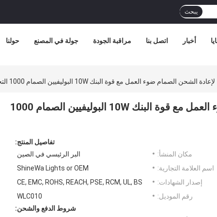
يبحث
يا
أخبار
اتصل بنا
مراقبة الجودة
جولة في المصنع
حولنا
الشحن الصمام ضوء العمل مع قوة البنك 10W البوليفيين الصمام 1000 التجويف
الحرفي القابلة لإعادة الشحن الصمام ضوء العمل مع قوة البنك 10W البوليفيين الصمام 1000
تفاصيل المنتج:
مكان المنشأ:
البر الرئيسي في الصين
اسم العلامة التجارية:
ShineWa Lights or OEM
إصدار الشهادات:
CE, EMC, ROHS, REACH, PSE, RCM, UL, BS
رقم الموديل:
WLC010
شروط الدفع والشحن: