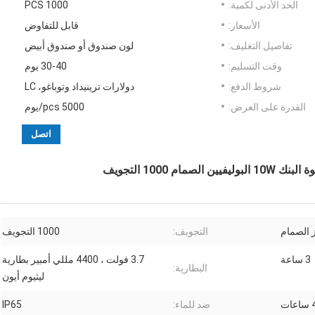
الحد الأدنى لكمية:
1000 PCS
الأسعار:
قابل للتفاوض
تفاصيل التغليف:
لون صندوق أو صندوق أبيض
وقت التسليم:
30-40 يوم
شروط الدفع:
دولارات ترينيداد وتوباغو، LC
القدرة على العرض:
5000 pcs/يوم
اتصل
1000 التجويف
التجويف:
1000 التجويف
3 ساعة
3.7 فولت ، 4400 مللي أمبير بطارية
البطارية:
ليثيوم أيون
ات
ضد للماء:
IP65