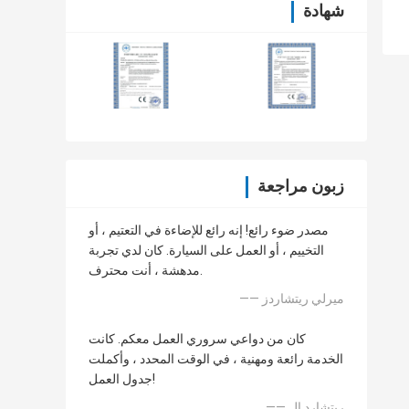
شهادة
زبون مراجعة
مصدر ضوء رائع! إنه رائع للإضاءة في التعتيم ، أو
التخييم ، أو العمل على السيارة. كان لدي تجربة
مدهشة ، أنت محترف.
—— ميرلي ريتشاردز
كان من دواعي سروري العمل معكم. كانت
الخدمة رائعة ومهنية ، في الوقت المحدد ، وأكملت
جدول العمل!
—— ريتشارد إل