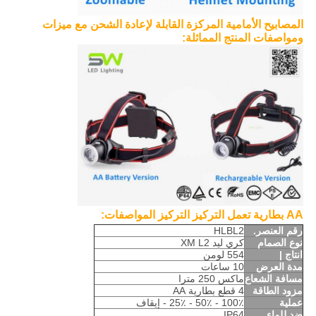
المصابيح الأمامية المركزة القابلة لإعادة الشحن مع ميزات
ومواصفات المنتج المماثلة:
AA بطارية تعمل التركيز التركيز المواصفات:
رقم العنصر.
HLBL2
نوع الصمام
كري ليد XM L2
انتاج |
554 لومن
مدة العرض
10 ساعات
مسافة الشعاع
ماكس 250 مترا
مزود الطاقة
4 قطع بطارية AA
عملية
100٪ - 50٪ - 25٪ - إيقاف
ضد للماء
IP64