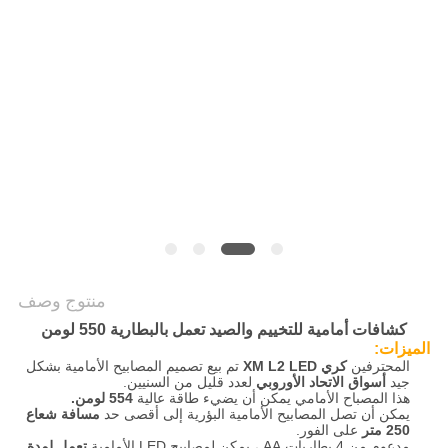
سياسة
الخصوصية
منتوج وصف
كشافات أمامية للتخييم والصيد تعمل بالبطارية 550 لومن
الميزات:
المحترفين
كري XM L2 LED
تم بيع تصميم المصابيح الأمامية بشكل
جيد
أسواق الاتحاد الأوروبي
لعدد قليل من السنيين.
هذا المصباح الأمامي يمكن أن يضيء طاقة عالية
554 لومن.
يمكن أن تصل المصابيح الأمامية البؤرية إلى أقصى حد
مسافة شعاع
250 متر
على الفور.
مدعوم من 4 بطاريات AA ، يمكن لمصابيح LED الأمامية
تعمل لمدة