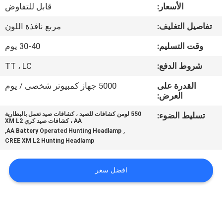
الأسعار:
قابل للتفاوض
مراقبة
تفاصيل التغليف:
مربع نافذة اللون
الجودة
وقت التسليم:
30-40 يوم
شروط الدفع:
TT ، LC
اتصل
بنا
القدرة على
5000 جهاز كمبيوتر شخصى / يوم
العرض:
تسليط الضوء:
550 لومن كشافات للصيد ، كشافات صيد تعمل بالبطارية
أخبار
AA ، كشافات صيد كري XM L2
,
,
AA Battery Operated Hunting Headlamp
CREE XM L2 Hunting Headlamp
القضايا
افضل سعر
خريطة
الموقع