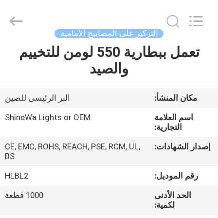
Weifang
ShineWa
International
Trade
Co.,
التركيز على المصابيح الأمامية
Ltd..
All
Rights
تعمل ببطارية 550 لومن للتخييم
المنزل
Reserved.
والصيد
المنتجات
مكان المنشأ:
البر الرئيسى للصين
فيديوهات
اسم العلامة
ShineWa Lights or OEM
التجارية:
حولنا
إصدار الشهادات:
CE, EMC, ROHS, REACH, PSE, RCM, UL,
BS
جولة
رقم الموديل:
HLBL2
في
الحد الأدنى
1000 قطعة
لكمية:
المصنع