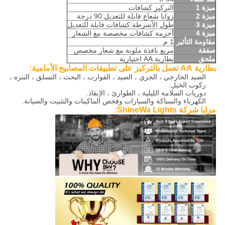
ميزة 1
التركيز كشافات
ميزة 2
زوايا شعاع قابلة للتعديل 90 درجة
ميزة 3
طول الأشرطة كشافات قابلة للتعديل
ميزة 4
أحزمة كشافات مخصصة مع الشعار
مقاومة التأثير
1 م
صفقة
مربع نافذة ملونة مع شعار مخصص
ملحق
بطارية AA اختيارية
بطارية AA تعمل بالتركيز على تطبيقات المصابيح الأمامية:
الصيد الخارجي ، الجري ، الصيد ، القوارب ، البحث ، التسلق ، التنزه ،
ركوب الخيل.
دوريات السلامة الليلية ، الطوارئ ، الإنقاذ.
الكهرباء والسباكة والسيارات وفحص الماكينات والتثبيت والصيانة.
مزايا شركة ShineWa Lights: