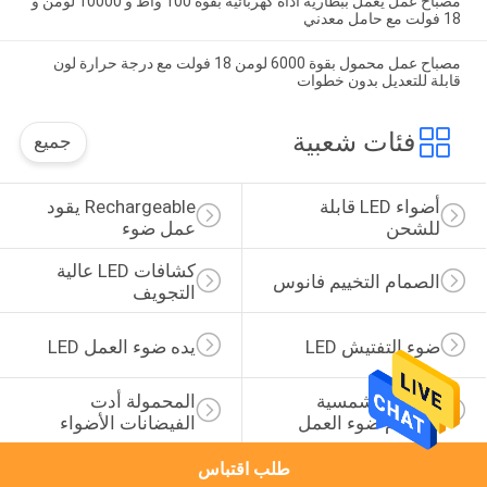
مصباح عمل يعمل ببطارية أداة كهربائية بقوة 100 واط و 10000 لومن و
18 فولت مع حامل معدني
مصباح عمل محمول بقوة 6000 لومن 18 فولت مع درجة حرارة لون
قابلة للتعديل بدون خطوات
فئات شعبية
جميع
أضواء LED قابلة 
Rechargeable يقود 
للشحن
عمل ضوء
كشافات LED عالية 
الصمام التخييم فانوس
التجويف
ضوء التفتيش LED
يده ضوء العمل LED
الطاقة الشمسية 
المحمولة أدت 
الصمام ضوء العمل
الفيضانات الأضواء
طلب اقتباس