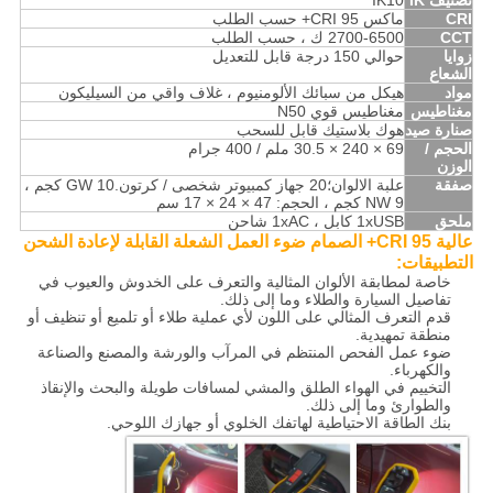
تصنيف IK
IK10
CRI
ماكس CRI 95+ حسب الطلب
CCT
2700-6500 ك ، حسب الطلب
زوايا
حوالي 150 درجة قابل للتعديل
الشعاع
مواد
هيكل من سبائك الألومنيوم ، غلاف واقي من السيليكون
مغناطيس
مغناطيس قوي N50
صنارة صيد
هوك بلاستيك قابل للسحب
الحجم /
69 × 240 × 30.5 ملم / 400 جرام
الوزن
صفقة
علبة الالوان؛20 جهاز كمبيوتر شخصى / كرتون.GW 10 كجم ،
NW 9 كجم ، الحجم: 47 × 24 × 17 سم
ملحق
1xUSB كابل ، 1xAC شاحن
عالية CRI 95+ الصمام ضوء العمل الشعلة القابلة لإعادة الشحن
التطبيقات:
خاصة لمطابقة الألوان المثالية والتعرف على الخدوش والعيوب في
تفاصيل السيارة والطلاء وما إلى ذلك.
قدم التعرف المثالي على اللون لأي عملية طلاء أو تلميع أو تنظيف أو
منطقة تمهيدية.
ضوء عمل الفحص المنتظم في المرآب والورشة والمصنع والصناعة
والكهرباء.
التخييم في الهواء الطلق والمشي لمسافات طويلة والبحث والإنقاذ
والطوارئ وما إلى ذلك.
بنك الطاقة الاحتياطية لهاتفك الخلوي أو جهازك اللوحي.