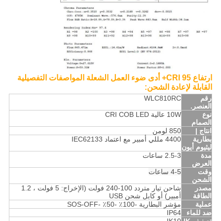
ارتفاع CRI 95+ أدى ضوء العمل الشعلة المواصفات التفصيلية
القابلة لإعادة الشحن:
رقم
WLC810RC
العنصر.
نوع
10W عالية CRI COB LED
الصمام
انتاج |
850 لومن
بطارية
4400 مللي أمبير مع اعتماد IEC62133
ليثيوم أيون
مدة
2.5-3 ساعات
العرض
وقت
4-5 ساعات
الشحن
مصدر
شاحن تيار متردد 100-240 فولت (الإخراج: 5 فولت ، 1.2
الطاقة
أمبير) أو كابل شحن USB
عملية
مؤشر البطارية -100٪ -50٪ -SOS-OFF
ضد للماء
IP64