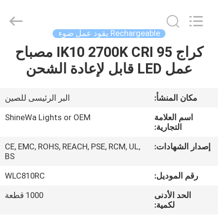
Weifang
ShineWa
International
Trade
Co.,
Rechargeable يقود عمل ضوء
Ltd..
All
Rights
كراج IK10 2700K CRI 95 مصباح
المنزل
Reserved.
عمل LED قابل لإعادة الشحن
المنتجات
مكان المنشأ:
البر الرئيسى للصين
فيديوهات
اسم العلامة
ShineWa Lights or OEM
التجارية:
حولنا
إصدار الشهادات:
CE, EMC, ROHS, REACH, PSE, RCM, UL,
BS
جولة
رقم الموديل:
WLC810RC
في
الحد الأدنى
1000 قطعة
لكمية:
المصنع