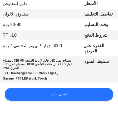
الأسعار:
قابل للتفاوض
مراقبة
تفاصيل التغليف:
صندوق الالوان
الجودة
وقت التسليم:
30-40 يوم
شروط الدفع:
TT ، LC
اتصل
بنا
القدرة على
5000 جهاز كمبيوتر شخصى / يوم
العرض:
تسليط الضوء:
مصباح عمل LED قابل لإعادة الشحن CRI 95 ، مصباح
أخبار
عمل LED قابل لإعادة الشحن IK10 ، مصباح عمل LED
للجراج IP64
,
,
IK10 Rechargeable LED Work Light
القضايا
Garage IP64 LED Work Torch
افضل سعر
خريطة
الموقع