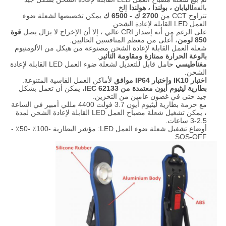
بالفعل
اليابان ، بولندا ، هولندا
إلخ
تتراوح CCT من
2700 ك - 6500 ك
يمكن تخصيصها لشعلة ضوء
العمل LED القابلة لإعادة الشحن.
على الرغم من أنه إصدار CRI عالي ، إلا أن الإخراج لا يزال يصل
قوة
850 لومن
، أعلى من معظم المنافسين الحاليين.
شعلة العمل القابلة لإعادة الشحن مصنوعة من هيكل من الألومنيوم
بالوعة الحرارة ممتازة ومقاومة التأثير
.
مغناطيسي
حامل قابل للتعديل لشعلة ضوء العمل LED القابلة لإعادة
الشحن.
اختبار IK10 واختبار IP64 موافق
لأماكن العمل القاسية المتنوعة.
بطارية ليثيوم أيون معتمدة من IEC 62133
، يمكن أن تعمل بشكل
جيد حتى في غضون عامين من التخزين.
مع حزمة بطارية ليثيوم أيون 3.7 فولت 4400 مللي أمبير في الساعة
، يمكن تشغيل شعلة مصباح العمل LED القابلة لإعادة الشحن لمدة
2.5-3 ساعات.
أوضاع تشغيل شعلة ضوء العمل LED: مؤشر البطارية -100٪ -50٪ -
SOS-OFF.