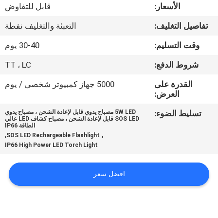
الأسعار:
قابل للتفاوض
مراقبة
تفاصيل التغليف:
التعبئة والتغليف نفطة
الجودة
وقت التسليم:
30-40 يوم
شروط الدفع:
TT ، LC
اتصل
بنا
القدرة على
5000 جهاز كمبيوتر شخصى / يوم
العرض:
تسليط الضوء:
5W LED مصباح يدوي قابل لإعادة الشحن ، مصباح يدوي
أخبار
SOS LED قابل لإعادة الشحن ، مصباح كشاف LED عالي
الطاقة IP66
,
,
SOS LED Rechargeable Flashlight
القضايا
IP66 High Power LED Torch Light
افضل سعر
خريطة
الموقع