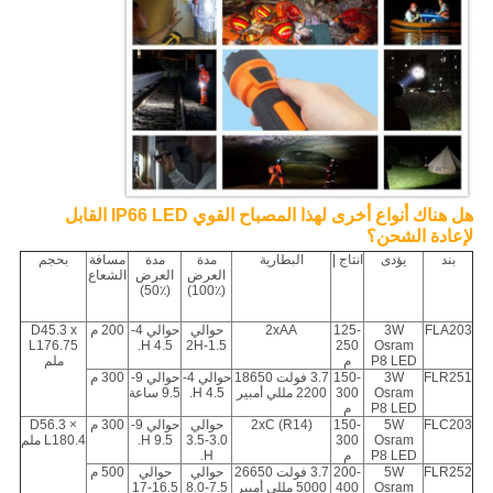
هل هناك أنواع أخرى لهذا المصباح القوي IP66 LED القابل
لإعادة الشحن؟
بند
يؤدى
انتاج |
البطارية
مدة
مدة
مسافة
بحجم
العرض
العرض
الشعاع
(50٪)
(100٪)
FLA203
3W
125-
2xAA
حوالي
حوالي 4-
200 م
D45.3 x
L176.75
4.5 H.
1.5-2H
250
Osram
P8 LED
م
ملم
FLR251
3W
150-
3.7 فولت 18650
حوالي 4-
حوالي 9-
300 م
Osram
300
2200 مللي أمبير
4.5 H.
9.5 ساعة
P8 LED
م
FLC203
5W
150-
2xC (R14)
حوالي
حوالي 9-
300 م
D56.3 ×
Osram
300
3.0-3.5
9.5 H.
L180.4 ملم
P8 LED
م
H.
FLR252
5W
200-
3.7 فولت 26650
حوالي
حوالي
500 م
Osram
400
5000 مللي أمبير
7.5-8.0
16.5-17