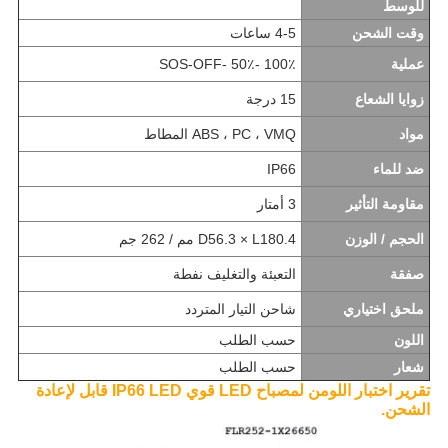
للوسط
وقت الشحن
4-5 ساعات
عملية
100٪ -50٪ -SOS-OFF
زوايا الشعاع
15 درجة
مواد
ABS ، PC ، VMQ المطاط
ضد للماء
IP66
مقاومة التأثير
3 أمتار
الحجم / الوزن
D56.3 × L180.4 مم / 262 جم
صفقة
التعبئة والتغليف نفطة
ملحق اختياري
شاحن التيار المتردد
اللون
حسب الطلب
شعار
حسب الطلب
تقرير اختبار اللومن لمصباح LED قوي IP66 LED قابل لإعادة
الشحن.