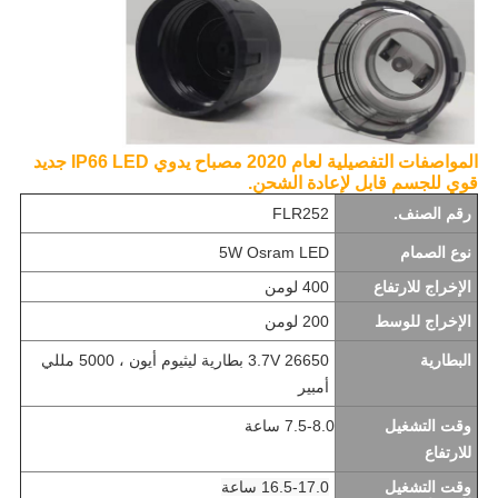
المواصفات التفصيلية لعام 2020 مصباح يدوي IP66 LED جديد
قوي للجسم قابل لإعادة الشحن.
رقم الصنف.
FLR252
نوع الصمام
5W Osram LED
الإخراج للارتفاع
400 لومن
الإخراج للوسط
200 لومن
البطارية
3.7V 26650 بطارية ليثيوم أيون ، 5000 مللي
أمبير
وقت التشغيل
7.5-8.0 ساعة
للارتفاع
وقت التشغيل
16.5-17.0 ساعة