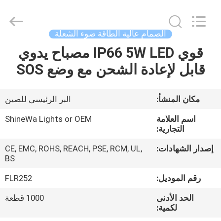
Weifang
ShineWa
International
Trade
Co.,
الصمام عالية الطاقة ضوء الشعلة
Ltd..
All
Rights
قوي IP66 5W LED مصباح يدوي
المنزل
Reserved.
قابل لإعادة الشحن مع وضع SOS
المنتجات
مكان المنشأ:
البر الرئيسى للصين
فيديوهات
اسم العلامة
ShineWa Lights or OEM
التجارية:
حولنا
إصدار الشهادات:
CE, EMC, ROHS, REACH, PSE, RCM, UL,
BS
جولة
رقم الموديل:
FLR252
في
الحد الأدنى
1000 قطعة
لكمية:
المصنع