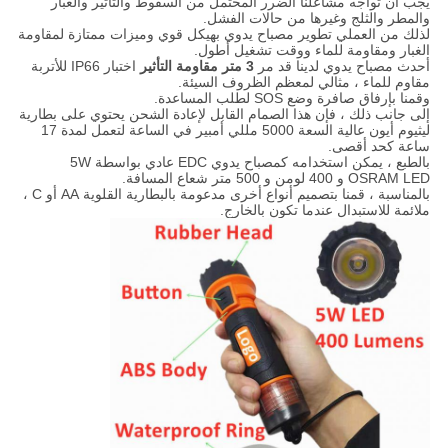
يجب أن تواجه مشاعلنا الضرر المحتمل من السقوط والتأثير والغبار
والمطر والثلج وغيرها من حالات الفشل.
لذلك من العملي تطوير مصباح يدوي بهيكل قوي وميزات ممتازة لمقاومة
الغبار ومقاومة للماء ووقت تشغيل أطول.
أحدث مصباح يدوي لدينا قد مر
3 متر مقاومة التأثير
اختبار IP66 للأتربة
مقاوم للماء ، مثالي لمعظم الظروف السيئة.
وقمنا بإرفاق صافرة وضع SOS لطلب المساعدة.
إلى جانب ذلك ، فإن هذا الصمام القابل لإعادة الشحن يحتوي على بطارية
ليثيوم أيون عالية السعة 5000 مللي أمبير في الساعة لتعمل لمدة 17
ساعة كحد أقصى.
بالطبع ، يمكن استخدامه كمصباح يدوي EDC عادي بواسطة 5W
OSRAM LED و 400 لومن و 500 متر شعاع المسافة.
بالمناسبة ، قمنا بتصميم أنواع أخرى مدعومة بالبطارية القلوية AA أو C ،
ملائمة للاستبدال عندما تكون بالخارج.