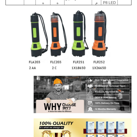
P8 LED
م
ه
ه