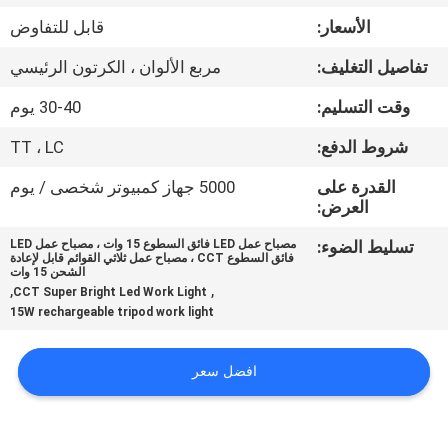
الأسعار:
قابل للتفاوض
مراقبة
تفاصيل التغليف:
مربع الألوان ، الكرتون الرئيسي
الجودة
وقت التسليم:
30-40 يوم
اتصل
شروط الدفع:
TT ، LC
بنا
القدرة على
5000 جهاز كمبيوتر شخصى / يوم
العرض:
أخبار
تسليط الضوء:
مصباح عمل LED فائق السطوع 15 وات ، مصباح عمل LED
فائق السطوع CCT ، مصباح عمل ثلاثي القوائم قابل لإعادة
الشحن 15 وات
,
,
CCT Super Bright Led Work Light
القضايا
15W rechargeable tripod work light
خريطة
افضل سعر
الموقع