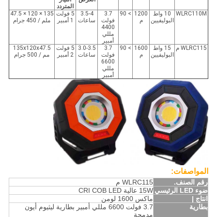
المتردد
WLRC110M
10 واط
1200
> 90
3.7
3.5-4
5 فولت
135 × 120 × 47.5
البوليفيين
م
فولت
ساعات
1 أمبير
ملم / 450 جرام
4400
مللي
أمبير
WLRC115 م
15 واط
1600
> 90
3.7
3.0-3.5
5 فولت
135x120x47.5
البوليفيين
م
فولت
ساعات
2 أمبير
مم / 500 جرام
6600
مللي
أمبير
المواصفات:
رقم الصنف.
WLRC115 م
ضوء LED الرئيسي
15W عالية CRI COB LED
انتاج |
ماكس 1600 لومن
بطارية
3.7 فولت 6600 مللي أمبير بطارية ليثيوم أيون
مدمجة