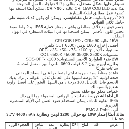
تسيطر عليها بشكل مستقل ،
مثالي جدًا لاحتياجات العمل المتنوعة.
هذا لديه CRI 15W COB LED عالية ،
CRI> 90
، يمكن أيضًا استخدامها
كضوء عمل مطابق لطلاء السيارة.
180 درجة بالتناوب
حامل مغناطيسي
، ويمكن أن يكون كذلك
مثبتة على
حامل ثلاثي القوائم
.
جسم قوي مع غلاف مطاطي واقي ، ممتاز
حماية IP65
، و 2 واط ضوء
تحذير اللون الأحمر ، يمكن استخدامها في البيئات الممطرة في الهواء
الطلق.
15W عالية CRI COB LED ، CRI> 90
أقصى إخراج 1600 لومن (CCT 6500 كلفن)
مستويات الإخراج: 100٪ -75٪ -50٪ -25٪ -OFF
مستويات CCT: 6500K-4500K-3500K-2500K
2W ضوء الطوارئ الأحمر
المستويات: 100٪ -SOS-OFF
بطارية ليثيوم أيون 3.7 فولت 6600 مللي أمبير ، تعمل لمدة 4
ساعات تقريبًا
قاعدة مغناطيسية ، مريحة ليتم امتصاصها على السطح المعدني
فتحة لولبية 1/4 بوصة لتثبيتها على الحامل ثلاثي القوائم ، اترك يديك
الجسم قابل للتعديل 180 درجة ، من السهل العثور على أفضل زاوية
شعاع بالنسبة لك.
خطاف معلق مع حلقة تسلق
ال
أداة للشحن
وظيفة لشحن الهواتف المحمولة وما إلى ذلك.
IP65 مقاوم للماء ، يمكن استخدام ضوء العمل في الأيام الممطرة
الغزيرة.
أثبت EMC & Rohs.
هناك أيضًا إصدار 10W مع حوالي 1200 لومن وبطارية 3.7V 4400 mAh
Li-ion.
غرض
قاد
انتاج |
CRI
بطارية
مدة
شاحن
الحجم / الوزن
العرض
التيار