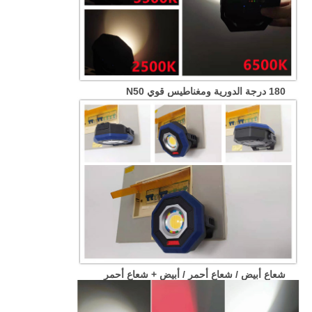
180 درجة الدورية ومغناطيس قوي N50
شعاع أبيض / شعاع أحمر / أبيض + شعاع أحمر