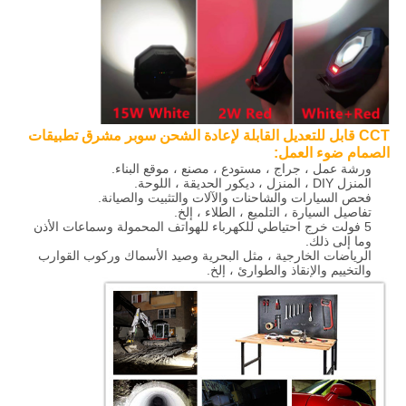
CCT قابل للتعديل القابلة لإعادة الشحن سوبر مشرق تطبيقات
الصمام ضوء العمل
:
ورشة عمل ، جراج ، مستودع ، مصنع ، موقع البناء.
المنزل DIY ، المنزل ، ديكور الحديقة ، اللوحة.
فحص السيارات والشاحنات والآلات والتثبيت والصيانة.
تفاصيل السيارة ، التلميع ، الطلاء ، إلخ.
5 فولت خرج احتياطي للكهرباء للهواتف المحمولة وسماعات الأذن
وما إلى ذلك.
الرياضات الخارجية ، مثل البحرية وصيد الأسماك وركوب القوارب
والتخييم والإنقاذ والطوارئ ، إلخ.