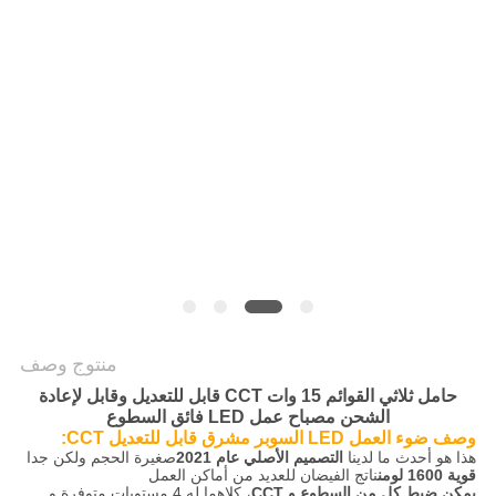
سياسة
الخصوصية
منتوج وصف
حامل ثلاثي القوائم 15 وات CCT قابل للتعديل وقابل لإعادة
الشحن مصباح عمل LED فائق السطوع
وصف ضوء العمل LED السوبر مشرق قابل للتعديل CCT:
هذا هو أحدث ما لدينا
التصميم الأصلي عام 2021
صغيرة الحجم ولكن جدا
قوية 1600 لومن
ناتج الفيضان للعديد من أماكن العمل
يمكن ضبط كل من السطوع و CCT
، كلاهما له 4 مستويات متوفرة و