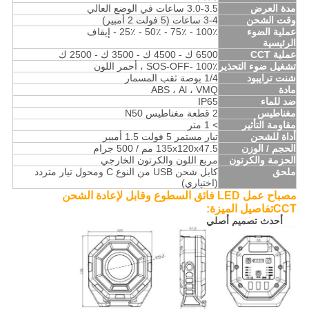
مدة العرض
3.0-3.5 ساعات في الوضع العالي
وقت الشحن
3-4 ساعات (5 فولت 2 أمبير)
عملية الضوء
100٪ - 75٪ - 50٪ - 25٪ - إيقاف
الرئيسية
عملية CCT
6500 ك - 4500 ك - 3500 ك - 2500 ك
تشغيل ضوء التحذير
100٪ -SOS-OFF ، أحمر اللون
شنت ترايبود
1/4 بوصة ثقب المسمار
مادة
ABS ، Al ، VMQ
ضد للماء
IP65
مغناطيس
2 قطعة مغناطيس N50
مقاومة التأثير
> 1 متر
أداة للشحن
تيار مستمر 5 فولت 1.5 أمبير
الحجم / الوزن
135x120x47.5 مم / 500 جرام
الحزمة والكرتون
مربع اللون والكرتون الخارجي
ملحق
كابل شحن USB من النوع C ومحول تيار متردد
(اختياري)
مصباح عمل LED فائق السطوع وقابل لإعادة الشحن
CCT
تفاصيل الميزة:
أحدث تصميم أصلي