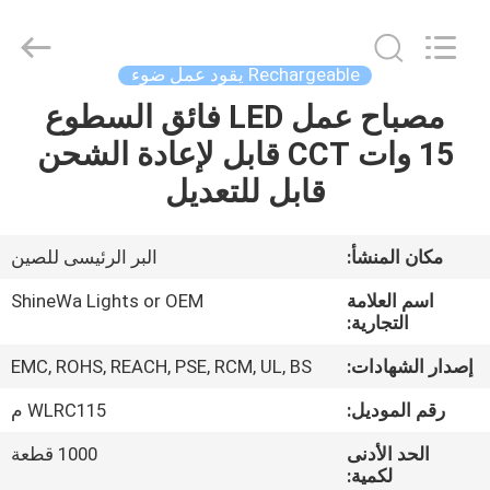
Weifang
ShineWa
International
Trade
Co.,
Rechargeable يقود عمل ضوء
Ltd..
All
Rights
مصباح عمل LED فائق السطوع
المنزل
Reserved.
15 وات CCT قابل لإعادة الشحن
المنتجات
قابل للتعديل
فيديوهات
مكان المنشأ:
البر الرئيسى للصين
اسم العلامة
ShineWa Lights or OEM
حولنا
التجارية:
إصدار الشهادات:
EMC, ROHS, REACH, PSE, RCM, UL, BS
جولة
رقم الموديل:
WLRC115 م
في
الحد الأدنى
1000 قطعة
المصنع
لكمية: