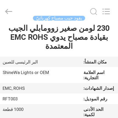
Weifang
ShineWa
International
Trade
Co.,
يقود جيب مصباح كهربائيّ
Ltd..
All
Rights
230 لومن صغير زوومابلي الجيب
المنزل
Reserved.
بقيادة مصباح يدوي EMC ROHS
المنتجات
المعتمدة
فيديوهات
مكان المنشأ:
البر الرئيسى للصين
اسم العلامة
ShineWa Lights or OEM
حولنا
التجارية:
إصدار الشهادات:
EMC, ROHS
جولة
رقم الموديل:
RFT003
في
الحد الأدنى
1000 قطعة
المصنع
لكمية: