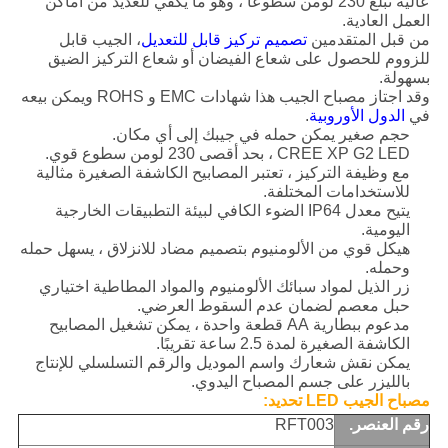
عالية تبلغ 230 لومن سطوعًا ، وهو ما يكفي للعديد من أماكن
العمل العادية.
من قبل المتقدمين
تصميم تركيز قابل للتعديل
، الجيب قابل
للزووم للحصول على شعاع الفيضان أو شعاع التركيز الضيق
بسهولة.
وقد اجتاز مصباح الجيب هذا شهادات EMC و ROHS ويمكن بيعه
في
الدول الأوروبية
.
حجم صغير يمكن حمله في جيبك إلى أي مكان.
CREE XP G2 LED ، بحد أقصى 230 لومن سطوع قوي.
مع وظيفة التركيز ، تعتبر المصابيح الكاشفة الصغيرة مثالية
للاستخدامات المختلفة.
يتيح معدل IP64 الضوء الكافي لبيئة التطبيقات الخارجية
اليومية.
هيكل قوي من الألومنيوم بتصميم مضاد للانزلاق ، يسهل حمله
وحمله.
زر الذيل لمواد سبائك الألومنيوم والمواد المطاطية اختياري
حبل معصم لضمان عدم السقوط العرضي.
مدعوم ببطارية AA قطعة واحدة ، يمكن تشغيل المصابيح
الكاشفة الصغيرة لمدة 2.5 ساعة تقريبًا.
يمكن نقش شعارك واسم الموديل والرقم التسلسلي للإنتاج
بالليزر على جسم المصباح اليدوي.
مصباح الجيب LED
تحديد:
رقم العنصر.
RFT003