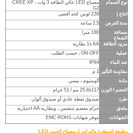
نوع الصمام
مصباح LED عالي الطاقة 3 وات ، CREE XP
G2
انتاج |
230 لومن كحد أقصى
مدة العرض
2.5 ساعة
مسافة
180 مترا
الشعاع
مزود الطاقة
1x AA بطارية
عملية
ON-OFF ، حسب الطلب
ضد للماء
IP64
مقاومة التأثير
1 م
مادة
ألومنيوم ، بيسي
الحجم / الوزن
25.8x117 مم / 51 جرام
طرد
صندوق نفطة عادي أو صندوق ألوان
ملحق
حزام معصم متضمن ، وبطارية AA اختيارية
الشهادات
تتوفر شهادات EMC ROHS
وظيفة السطوع والتركيز لـ
مصباح الجيب LED
: