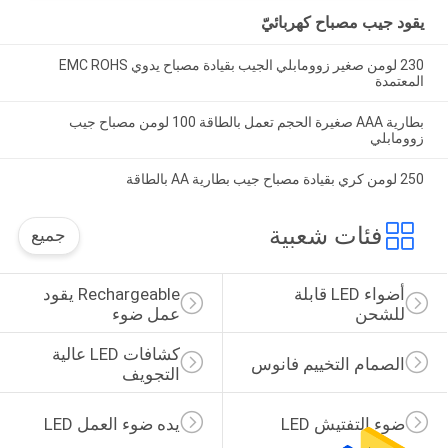
يقود جيب مصباح كهربائيّ
230 لومن صغير زوومابلي الجيب بقيادة مصباح يدوي EMC ROHS
المعتمدة
بطارية AAA صغيرة الحجم تعمل بالطاقة 100 لومن مصباح جيب
زوومابلي
250 لومن كري بقيادة مصباح جيب بطارية AA بالطاقة
فئات شعبية
جميع
أضواء LED قابلة 
Rechargeable يقود 
للشحن
عمل ضوء
كشافات LED عالية 
الصمام التخييم فانوس
التجويف
ضوء التفتيش LED
يده ضوء العمل LED