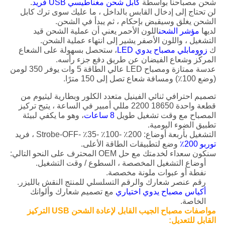
شحن مصباحنا بواسطة
كابل شحن مغناطيسي USB فريد
.
لن تحتاج إلى إدخال القابس بالداخل ، ما عليك سوى ترك كابل
الشحن يغلق وسيقبض بإحكام ، ثم يبدأ في الشحن.
لديها
مؤشر الشحن
اللون الأحمر يعني أن عملية الشحن قيد
التشغيل ، واللون الأصفر يشير إلى انتهاء عملية الشحن.
ك
زوومابلي مصباح يدوي LED
، ستحصل بسهولة على الشعاع
المركّز وشعاع الفيضان عن طريق دفع جزء رأسه.
عدسة ممتازة ومصباح LED عالي الطاقة 5 وات يوفر 350 لومن
(وضع 100٪) ومسافة شعاع تصل إلى 150 مترًا.
تصميم احترافي ثنائي الفينيل متعدد الكلور وبطارية ليثيوم من
قطعة واحدة 18650 2200 مللي أمبير في الساعة ، يتيح تركيز
المصباح مع وقت تشغيل طويل
8 ساعات
، وهو ما يكفي لبيئة
تطبيق الضوء اليومية.
التشغيل بأربعة أوضاع: 200٪ -100٪ -35٪ -Strobe-OFF ، فريد
توربو 200٪
وضع لتطبيقات الطاقة الأعلى.
سنكون سعداء لخدمتك مع حل OEM المحترف على النحو التالي:
أوضاع التشغيل المخصصة ، السطوع / وقت التشغيل.
نفطة أو عبوات ملونة مخصصة.
رقم عنصر شعارك والرقم التسلسلي للمنتج النقش بالليزر.
أكياس مصباح يدوي اختياري
مع تصميم شعارك وألوانك
الخاصة.
مواصفات مصباح الجيب القابل لإعادة الشحن USB التركيز
القابل للتعديل: