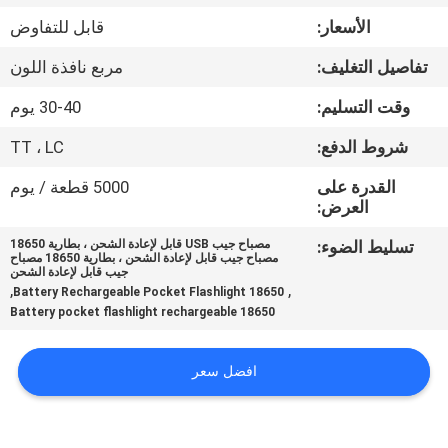
الأسعار:
قابل للتفاوض
مراقبة
تفاصيل التغليف:
مربع نافذة اللون
الجودة
وقت التسليم:
30-40 يوم
اتصل
شروط الدفع:
TT ، LC
بنا
القدرة على
5000 قطعة / يوم
العرض:
أخبار
تسليط الضوء:
مصباح جيب USB قابل لإعادة الشحن ، بطارية 18650
مصباح جيب قابل لإعادة الشحن ، بطارية 18650 مصباح
جيب قابل لإعادة الشحن
,
,
18650 Battery Rechargeable Pocket Flashlight
القضايا
18650 Battery pocket flashlight rechargeable
خريطة
افضل سعر
الموقع