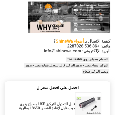
كيفية الاتصال بـ
أضواء ShineWa
؟
هاتف: +86 536 2287028
البريد الإلكتروني: info@shinewa.com
الصمام مصباح يدوي focusable
التركيز شعاع مصباح يدوي,التركيز قابل للتعديل بقيادة مصباح يدوي
ومضيا التركيز شعاع
احصل على افضل سعر ل
قابل للتعديل التركيز USB مصباح يدوي
جيب قابل لإعادة الشحن 18650 بطارية
ليثيوم