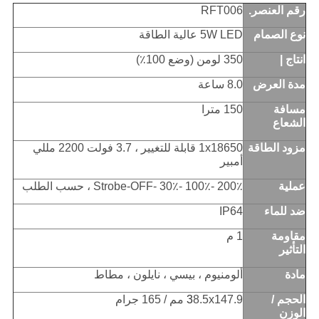
رقم العنصر.
RFT006
نوع الصمام
5W LED عالية الطاقة
انتاج |
350 لومن (وضع 100٪)
مدة العرض
8.0 ساعة
مسافة
150 مترا
الشعاع
مزود الطاقة
1x18650 قابلة للتغيير ، 3.7 فولت 2200 مللي
أمبير
عملية
200٪ -100٪ -30٪ -Strobe-OFF ، حسب الطلب
ضد للماء
IP64
مقاومة
1 م
التأثير
مادة
ألومنيوم ، بيسي ، نايلون ، مطاط
الحجم /
8.5x147.9 مم / 165 جرام
3
الوزن