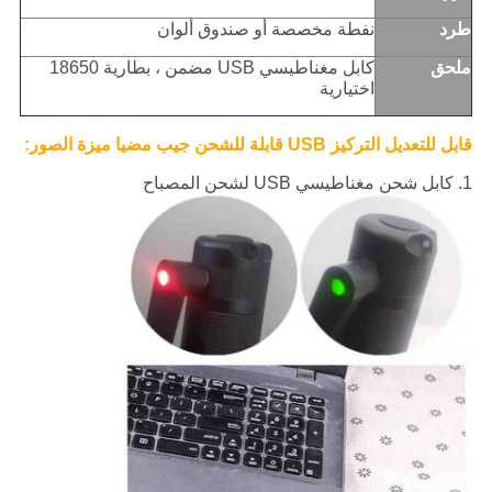
طرد
نفطة مخصصة أو صندوق ألوان
ملحق
كابل مغناطيسي USB مضمن ، بطارية 18650
اختيارية
قابل للتعديل التركيز USB قابلة للشحن جيب مضيا ميزة الصور:
1. كابل شحن مغناطيسي USB لشحن المصباح