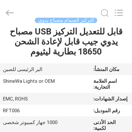
Weifang
ShineWa
International
Trade
Co.,
التركيز الصمام مصباح يدوي
Ltd..
All
Rights
قابل للتعديل التركيز USB مصباح
المنزل
Reserved.
يدوي جيب قابل لإعادة الشحن
المنتجات
18650 بطارية ليثيوم
فيديوهات
مكان المنشأ:
البر الرئيسى للصين
اسم العلامة
ShineWa Lights or OEM
حولنا
التجارية:
إصدار الشهادات:
EMC, ROHS
جولة
رقم الموديل:
RFT006
في
الحد الأدنى
1000 جهاز كمبيوتر شخصى
المصنع
لكمية: