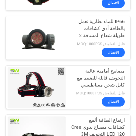
الاتصال
مراقبة
IP66 للماء بطارية تعمل
الجودة
بالطاقة أدى كشافات
طويلة شعاع المسافة 2
اتصل
ساعة وقت التشغيل
قابل للتفاوض MOQ:1000PCS
بنا
الاتصال
أخبار
مصابيح أمامية عالية
التجويف قابلة للضبط مع
كابل شحن مغناطيسي
القضايا
USB أصلي
قابل للتفاوض MOQ:1000 PCS
الاتصال
خريطة
الموقع
ارتفاع الطاقة ألمع
كشافات مصباح يدوي Cree
LED 120 التجويف 3M