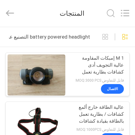
Weifang
ShineWa
International
المنتجات
Trade
Co.,
Ltd..
All
Rights
المنزل
Reserved.
battery powered headlight التصنيع عبر الإنترنت
المنتجات
1 M إمبكات المقاومة
عالية التجويف أدى
فيديوهات
كشافات بطارية تعمل
بالطاقة مصباح أمامي
قابل للتفاوض MOQ:3000 PCS
حولنا
الاتصال
جولة
عالية الطاقة خارج ألمع
كشافات / بطارية تعمل
في
بالطاقة بقيادة كشافات
المصنع
تصميم بسيط
قابل للتفاوض MOQ:1000PCS