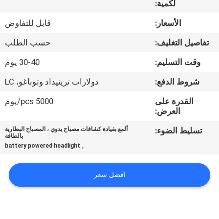
لكمية:
مراقبة
الأسعار:
قابل للتفاوض
الجودة
تفاصيل التغليف:
حسب الطلب
وقت التسليم:
30-40 يوم
اتصل
شروط الدفع:
دولارات ترينيداد وتوباغو، LC
بنا
القدرة على
5000 pcs/يوم
العرض:
أخبار
تسليط الضوء:
ألمع بقيادة كشافات مصباح يدوي ، المصباح البطارية
بالطاقة
,
القضايا
battery powered headlight
افضل سعر
خريطة
الموقع