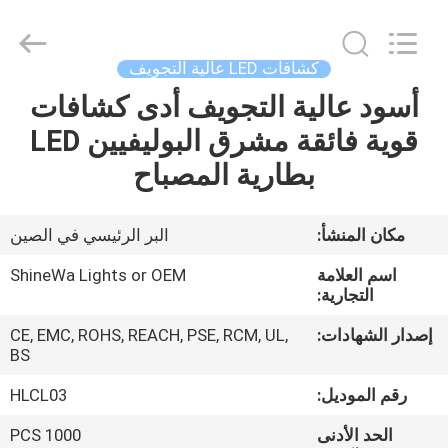
Weifang
ShineWa
International
Trade
Co.,
كشافات LED عالية التجويف
Ltd..
All
Rights
أسود عالية التجويف أدى كشافات
المنزل
Reserved.
قوية فائقة مشرق البوليفيين LED
المنتجات
بطارية المصباح
فيديوهات
مكان المنشأ:
البر الرئيسي في الصين
اسم العلامة
ShineWa Lights or OEM
حولنا
التجارية:
إصدار الشهادات:
CE, EMC, ROHS, REACH, PSE, RCM, UL,
جولة
BS
في
رقم الموديل:
HLCL03
المصنع
الحد الأدنى
1000 PCS