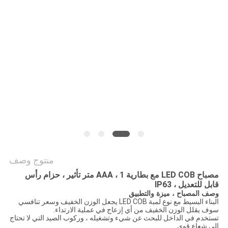
سياسة
الخصوصية
منتوج وصف
مصباح LED COB مع بطارية AAA ، 1 متر تأثير ، حزام رأس
قابل للتعديل ، IP63
وصف المصباح ، ميزة والتطبيق
البناء البسيط مع نوع لمبة LED COB يجعل الوزن الخفيف
وسعر
تنافسي
سوف يقلل الوزن الخفيف من أي إزعاج في عملية الارتداء.
تستخدم في الداخل للبحث عن شيء وتشغيله ، وركوب الصيد التي لا تحتاج
إلى شعاع قوي.