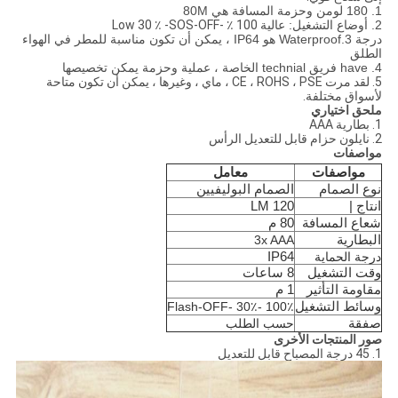
1. 180 لومن وحزمة المسافة هي 80M
2. أوضاع التشغيل: عالية
100 ٪ -Low 30 ٪ -SOS-OFF
درجة 3.Waterproof هو IP64 ، يمكن أن تكون مناسبة للمطر في الهواء
الطلق
4. have فريق technial الخاصة ، عملية وحزمة يمكن تخصيصها
5. لقد مرت CE ، ROHS ، PSE ، ماي ، وغيرها ، يمكن أن تكون متاحة
لأسواق مختلفة.
ملحق اختياري
1. بطارية AAA
2. نايلون حزام قابل للتعديل الرأس
مواصفات
مواصفات
معامل
نوع الصمام
الصمام البوليفيين
انتاج |
120 LM
شعاع المسافة
80 م
البطارية
3x AAA
IP64
درجة الحماية
وقت التشغيل
8 ساعات
مقاومة التأثير
1 م
وسائط التشغيل
100٪ -30٪ -Flash-OFF
صفقة
حسب الطلب
صور المنتجات الأخرى
1. 45 درجة المصباح قابل للتعديل