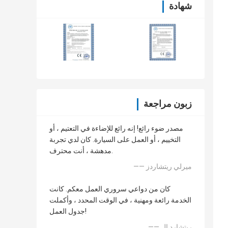
شهادة
زبون مراجعة
مصدر ضوء رائع! إنه رائع للإضاءة في التعتيم ، أو
التخييم ، أو العمل على السيارة. كان لدي تجربة
مدهشة ، أنت محترف.
—— ميرلي ريتشاردز
كان من دواعي سروري العمل معكم. كانت
الخدمة رائعة ومهنية ، في الوقت المحدد ، وأكملت
جدول العمل!
—— ريتشارد إل