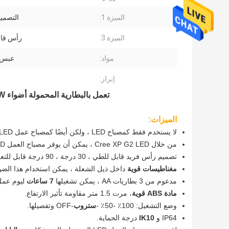
الميزة 1:
التصمي
الميزة 3:
رأس قاب
مواد:
عبس 
إبراز:
تعمل بالبطارية المحمولة أضواء LED 3W 5W اليد العمل ضوء مصباح يدوي الشعلة
الميزات:
لا يستخدم فقط كمصباح LED ، ولكن أيضًا كمصباح عمل LED.
من خلال Cree XP G2 LED ، يمكن أن يوفر مصباح العمل LED المحمول هذا
تصميم رأس فريد قابل للطي ، 30 درجة ، 90 درجة قابل للتعديل.
مغناطيسات قوية
داخل ذيل الشعلة ، يمكن استخدام هذا الض
مدعوم من 3 بطاريات AA ، يمكن تشغيلها
7 ساعات
ليوم عمل
مادة ABS قوية
، مرت 1.5 متر مقاومة تأثير الارتفاع.
وضع التشغيل: 100٪ -50٪ -
ستروب
-OFF وتفصيلها.
IP64 و
IK10
درجة الحماية.