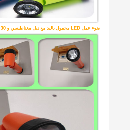
ضوء عمل LED محمول باليد مع ذيل مغناطيسي و 30 و 90 درجة قابل للتعديل: