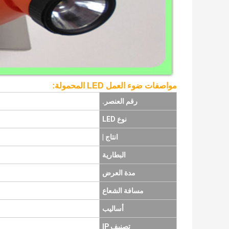
مواصفات ضوء العمل LED المحمولة:
رقم العنصر.
نوع LED
انتاج |
البطارية
مدة العرض
مسافة الشعاع
أساليب
تصنيف IP