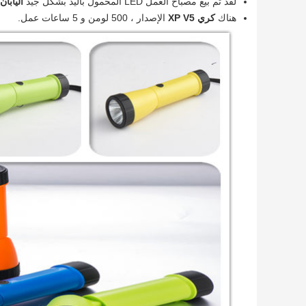
لقد تم بيع مصباح العمل LED المحمول باليد بشكل جيد
اليابان
هناك
كري XP V5
الإصدار ، 500 لومن و 5 ساعات عمل.