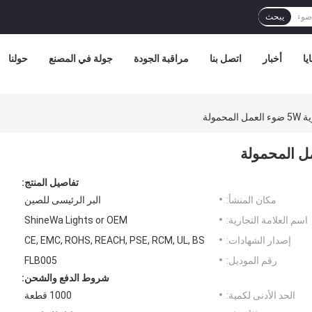
يبحث
يا
أخبار
اتصل بنا
مراقبة الجودة
جولة في المصنع
حولنا
تفاصيل المنتج:
مكان المنشأ:
البر الرئيسى للصين
اسم العلامة التجارية:
ShineWa Lights or OEM
إصدار الشهادات:
CE, EMC, ROHS, REACH, PSE, RCM, UL, BS
رقم الموديل:
FLB005
شروط الدفع والشحن:
الحد الأدنى لكمية:
1000 قطعة