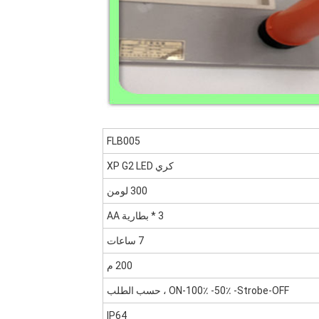
FLB005
كري XP G2 LED
300 لومن
3 * بطارية AA
7 ساعات
200 م
ON-100٪ -50٪ -Strobe-OFF ، حسب الطلب
IP64