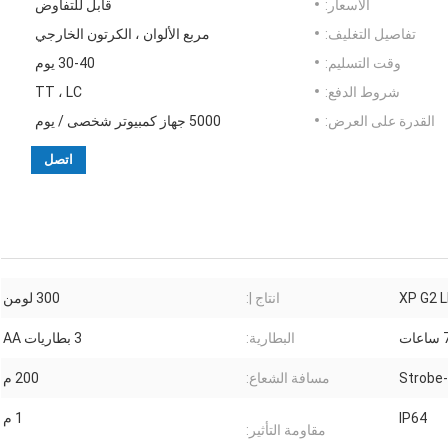
الأسعار:
قابل للتفاوض
تفاصيل التغليف:
مربع الألوان ، الكرتون الخارجي
وقت التسليم:
30-40 يوم
شروط الدفع:
TT ، LC
القدرة على العرض:
5000 جهاز كمبيوتر شخصى / يوم
اتصل
انتاج |:
300 لومن
اعات
البطارية:
3 بطاريات AA
مسافة الشعاع:
200 م
IP64
1 م
مقاومة التأثير: