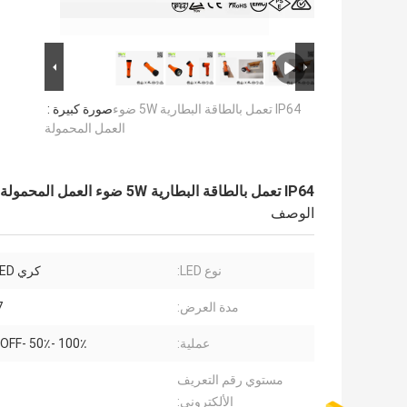
IP64 تعمل بالطاقة البطارية 5W ضوء
صورة كبيرة :
العمل المحمولة
IP64 تعمل بالطاقة البطارية 5W ضوء العمل المحمولة
الوصف
نوع LED:
كري XP G2 LED
مدة العرض:
7 س
عملية:
100٪ -50٪ -Strobe-OFF
مستوي رقم التعريف
الألكتروني: