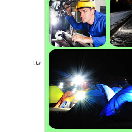
[عدل]