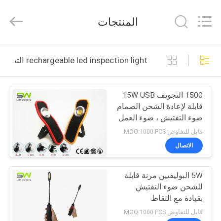
Weifang
ShineWa
International
المنتجات
Trade
Co.,
Ltd..
All
Rights
المنزل
Reserved.
rechargeable led inspection light التصنيع عبر الإنترنت
المنتجات
1500 التجويف 15W USB
قابلة لإعادة الشحن الصمام
فيديوهات
ضوء التفتيش ، ضوء العمل
المحمولة
قابل للتفاوض MOQ:1000 PCS
حولنا
الاتصال
جولة
5W البوليفيين مرنة قابلة
للشحن ضوء التفتيش
في
بقيادة مع التقاط
المصنع
المغناطيسي وقاعدة
قابل للتفاوض MOQ:1000 PCS