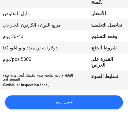
لكمية:
مراقبة
الأسعار:
قابل للتفاوض
الجودة
تفاصيل التغليف:
مربع اللون ، الكرتون الخارجي
وقت التسليم:
30-40 يوم
اتصل
شروط الدفع:
دولارات ترينيداد وتوباغو، LC
بنا
القدرة على
5000 pcs/يوم
العرض:
أخبار
تسليط الضوء:
القابلة لإعادة الشحن ضوء التفتيش أدى ، مرنة ضوء
التفتيش أدى
,
القضايا
flexible led inspection light
افضل سعر
خريطة
الموقع