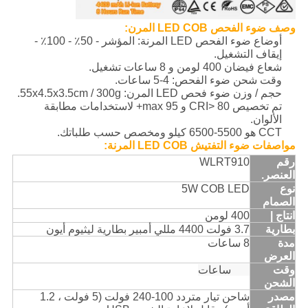
وصف ضوء الفحص LED COB المرن:
أوضاع ضوء الفحص LED المرنة: المؤشر - 50٪ - 100٪ -
إيقاف التشغيل.
شعاع فيضان 400 لومن و 8 ساعات تشغيل.
وقت شحن ضوء الفحص: 4-5 ساعات.
حجم / وزن ضوء فحص LED المرن: 55x4.5x3.5cm / 300g.
تم تخصيص CRI> 80 و max 95+ لاستخدامات مطابقة
الألوان.
CCT هو 5500-6500 كيلو ومخصص حسب طلباتك.
مواصفات ضوء التفتيش LED COB المرنة:
رقم
WLRT910
العنصر.
نوع
5W COB LED
الصمام
انتاج |
400 لومن
بطارية
3.7 فولت 4400 مللي أمبير بطارية ليثيوم أيون
مدة
8 ساعات
العرض
وقت
4-5 ساعات
الشحن
مصدر
شاحن تيار متردد 100-240 فولت (5 فولت ، 1.2