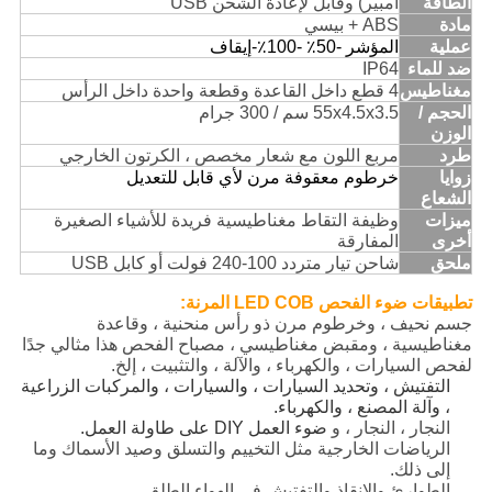
الطاقة
أمبير) وقابل لإعادة الشحن USB
مادة
ABS + بيسي
عملية
المؤشر -50٪ -100٪-إيقاف
ضد للماء
IP64
مغناطيس
4 قطع داخل القاعدة وقطعة واحدة داخل الرأس
الحجم /
55x4.5x3.5 سم / 300 جرام
الوزن
طرد
مربع اللون مع شعار مخصص ، الكرتون الخارجي
زوايا
خرطوم معقوفة مرن لأي قابل للتعديل
الشعاع
ميزات
وظيفة التقاط مغناطيسية فريدة للأشياء الصغيرة
أخرى
المفارقة
ملحق
شاحن تيار متردد 100-240 فولت أو كابل USB
تطبيقات ضوء الفحص LED COB المرنة:
جسم نحيف ، وخرطوم مرن ذو رأس منحنية ، وقاعدة
مغناطيسية ، ومقبض مغناطيسي ، مصباح الفحص هذا مثالي جدًا
لفحص السيارات ، والكهرباء ، والآلة ، والتثبيت ، إلخ.
التفتيش ، وتحديد السيارات ، والسيارات ، والمركبات الزراعية
، وآلة المصنع ، والكهرباء.
النجار ، النجار ، و
ضوء العمل DIY على طاولة العمل.
الرياضات الخارجية مثل التخييم والتسلق وصيد الأسماك وما
إلى ذلك.
الطوارئ والإنقاذ والتفتيش في الهواء الطلق.