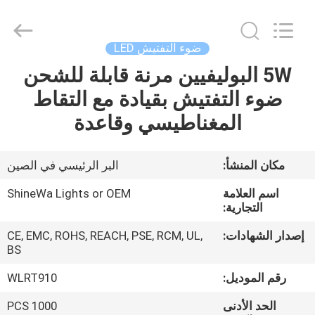
Weifang
ShineWa
International
Trade
Co.,
ضوء التفتيش LED
Ltd..
All
Rights
5W البوليفيين مرنة قابلة للشحن
المنزل
Reserved.
ضوء التفتيش بقيادة مع التقاط
المنتجات
المغناطيسي وقاعدة
فيديوهات
مكان المنشأ:
البر الرئيسي في الصين
اسم العلامة
ShineWa Lights or OEM
حولنا
التجارية:
إصدار الشهادات:
CE, EMC, ROHS, REACH, PSE, RCM, UL,
جولة
BS
في
رقم الموديل:
WLRT910
المصنع
الحد الأدنى
1000 PCS