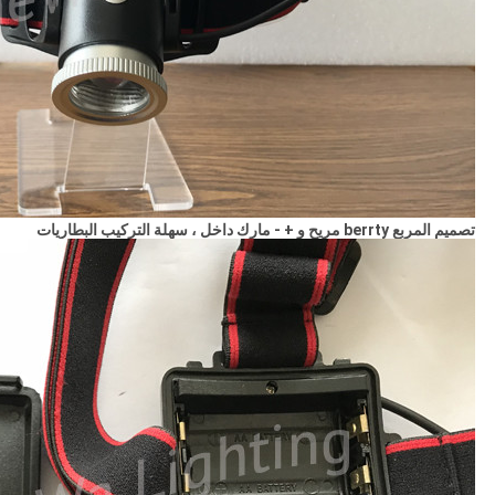
تصميم المربع berrty مريح و + - مارك داخل ، سهلة التركيب البطاريات