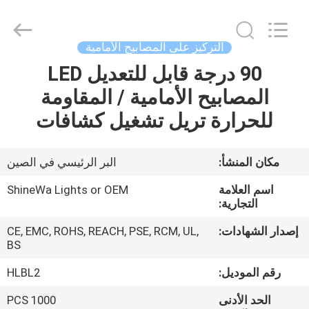
Weifang
ShineWa
International
Trade
Co.,
التركيز على المصابيح الأمامية
Ltd..
All
Rights
90 درجة قابل للتعديل LED
المنزل
Reserved.
المصابيح الأمامية / المقاومة
المنتجات
للحرارة تريل تشغيل كشافات
فيديوهات
مكان المنشأ:
البر الرئيسي في الصين
اسم العلامة
ShineWa Lights or OEM
حولنا
التجارية:
إصدار الشهادات:
CE, EMC, ROHS, REACH, PSE, RCM, UL,
جولة
BS
في
رقم الموديل:
HLBL2
المصنع
الحد الأدنى
1000 PCS