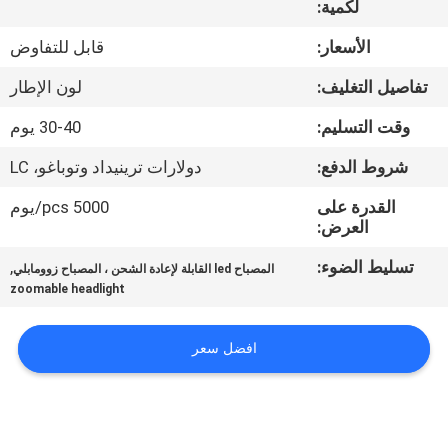
لكمية:
مراقبة
الأسعار:
قابل للتفاوض
الجودة
تفاصيل التغليف:
لون الإطار
وقت التسليم:
30-40 يوم
اتصل
شروط الدفع:
دولارات ترينيداد وتوباغو، LC
بنا
القدرة على
5000 pcs/يوم
العرض:
أخبار
تسليط الضوء:
,
المصباح led القابلة لإعادة الشحن ، المصباح زوومابلي
zoomable headlight
القضايا
افضل سعر
خريطة
الموقع