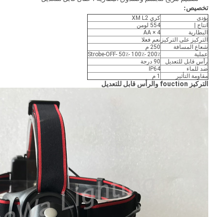
تخصيص:
يؤدى
كري XM L2
انتاج |
554 لومن
البطارية
4 × AA
التركيز على التركيز
نعم فعلا
شعاع المسافة
250 م
عملية
200٪ -100٪ -50٪ -Strobe-OFF
رأس قابل للتعديل
90 درجة
ضد للماء
IP64
مقاومة التأثير
1 م
التركيز fouction والرأس قابل للتعديل