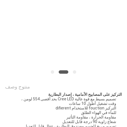
سياسة
الخصوصية
منتوج وصف
التركيز على المصابيح الأمامية ، إصدار البطارية
تصميم بسيط مع قوة عالية Cree LED بحد أقصى 554 لومن ،
وقت تشغيل أطول 10 ساعات
التركيز fouction للاستخدام difierent
للماء في الهواء الطلق
مقاومة الحرارة ، مقاومة التأثير
شعاع زاوية 90 درجة قابل للتعديل
تصميم مريح للجسم وصندوق البطارية ، عقال قابل للتعديل