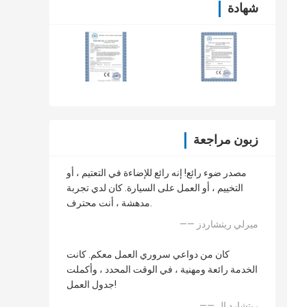
شهادة
زبون مراجعة
مصدر ضوء رائع! إنه رائع للإضاءة في التعتيم ، أو
التخييم ، أو العمل على السيارة. كان لدي تجربة
مدهشة ، أنت محترف.
—— ميرلي ريتشاردز
كان من دواعي سروري العمل معكم. كانت
الخدمة رائعة ومهنية ، في الوقت المحدد ، وأكملت
جدول العمل!
—— ريتشارد إل