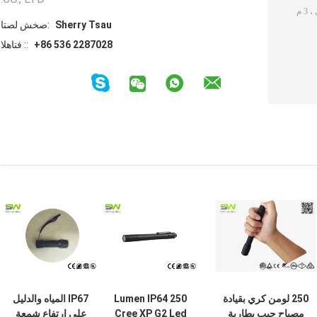
Sherry Tsau
اتصل شخص:
+86 536 2287028
الهاتف ::
250 لومن كري بقيادة
250 Lumen IP64
IP67 المياه والدليل
مصباح جيب بطارية
Cree XP G2 Led
على ارتفاع شمعة