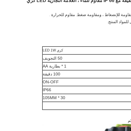
تجارية LED كري
كري LED 1W
50 التجويف
1 * بطارية AA
100 دقيقة
ON-OFF
IP66
30 * 105MM