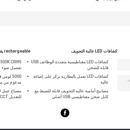
AA بالطاقة
Penlight Medical
صغيرة بقيادة مصباح
with Clip، Doctor
يدوي مع بطارية AAA
Pen Light
مشرق
كشافات LED عالية التجويف
rechargeable يقود عمل ضوء
كشافات LED مغناطيسية متعددة الوظائف USB
6500K CRI95
قابلة للشحن
تفصيل ضوء
كشافات LED تعمل بالبطارية تركز على إضاءة
5000 لوم
عالية
مدعوم من محول
مصابيح أمامية عالية التجويف قابلة للضبط مع
كابل شحن مغناطيسي USB أصلي
للتعديل CCT سطوع 1200 لومن