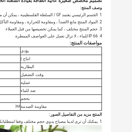
تصميم مخصص صغيرة عالية الطاقة بقيادة الشعلة الخفيفة مع IP 66 مقاوم للماء ، العلامة ال
وصف المنتج:
1. الجسم الرئيسي يعتمد GF / السلطة الفلسطينية ، يمكن أن مقاومة للإنضغاط ، ومقاومة ضغط. مقاوم للحرارة .
2. المواد المنتج مانع االصدأ ، ومقاومة للحرارة ، ومقاومة التآكل للمواد المنتج.
3. حجم المنتج مختلف ، كما يمكن تخصيصها من قبل العملاء.
4. IP 66 للماء ، لا تزال تعمل على العواصف الممطرة.
مواصفات المنتج:
يؤدى
انتاج |
البطارية
وقت التشغيل
عملية
ضد للماء
بحجم
مقاومة الصدمة
3M
المنتج مزيد من التفاصيل الصور:
1. يمكنك أن ترى لدينا مصباح يدوي حجم مختلف وفقا لمتطلباتكم