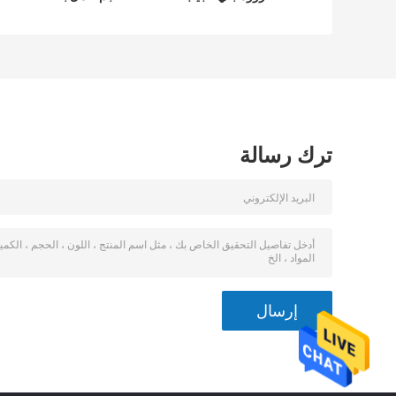
بقيادة مصباح يدوي
100 لومن مصباح
EMC ROHS
جيب زوومابلي
المعتمدة
ترك رسالة