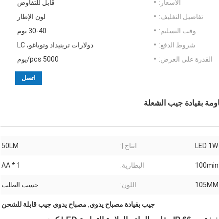
الأسعار:
قابل للتفاوض
تفاصيل التغليف:
لون الإطار
وقت التسليم:
30-40 يوم
شروط الدفع:
دولارات ترينيداد وتوباغو، LC
القدرة على العرض:
5000 pcs/يوم
اتصل
انتاج |:
50LM
100min
البطارية:
1 * AA
اللون:
حسب الطلب
جيب بقيادة مصباح يدوي
,
مصباح يدوي جيب قابلة للشحن