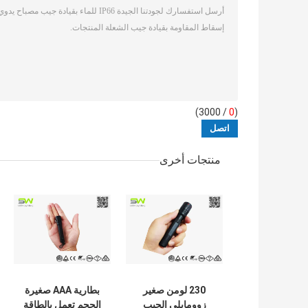
/ 3000)
0
(
منتجات أخرى
230 لومن صغير
بطارية AAA صغيرة
زوومابلي الجيب
الحجم تعمل بالطاقة