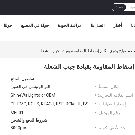
يبحث
يا
أخبار
اتصل بنا
مراقبة الجودة
جولة في المصنع
حولنا
تفاصيل المنتج:
مكان المنشأ:
البر الرئيسي في الصين
اسم العلامة التجارية:
ShineWa Lights or OEM
إصدار الشهادات:
CE, EMC, ROHS, REACH, PSE, RCM, UL, BS
رقم الموديل:
MF001
شروط الدفع والشحن:
الحد الأدنى لكمية:
3000pcs