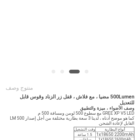
سياسة
الخصوصية
منتوج وصف
500Lumen مضيا ، مع فلاش ، قفل زر الزناد وقوس قابل
للتعديل
وصف الأضواء ، ميزة والتطبيق
GREE XP V5 LED مع سطوع 500 لومن ومسافة 500 م
كما هو موضح أدناه ، لدينا 3 سعة بطارية مختلفة من أجل إصدار 500 LM
القابل لإعادة الشحن.
أنواع البطارية
وقت التشغيل
1x18650 2200mAh
1.5 ساعة
1x18650 2600mAh
ساعاتين