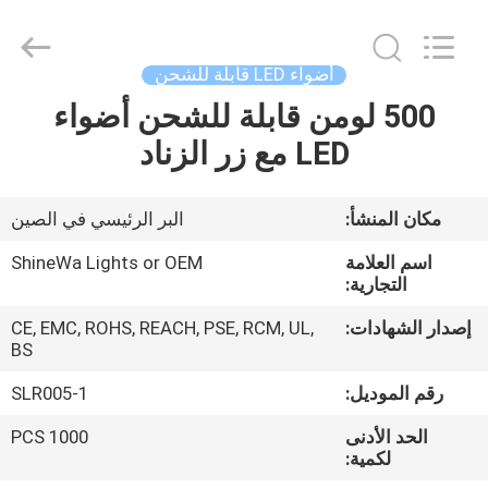
Weifang
ShineWa
International
Trade
Co.,
أضواء LED قابلة للشحن
Ltd..
All
Rights
500 لومن قابلة للشحن أضواء
المنزل
Reserved.
LED مع زر الزناد
المنتجات
مكان المنشأ:
البر الرئيسي في الصين
فيديوهات
اسم العلامة
ShineWa Lights or OEM
التجارية:
حولنا
إصدار الشهادات:
CE, EMC, ROHS, REACH, PSE, RCM, UL,
BS
جولة
رقم الموديل:
SLR005-1
في
الحد الأدنى
1000 PCS
لكمية:
المصنع