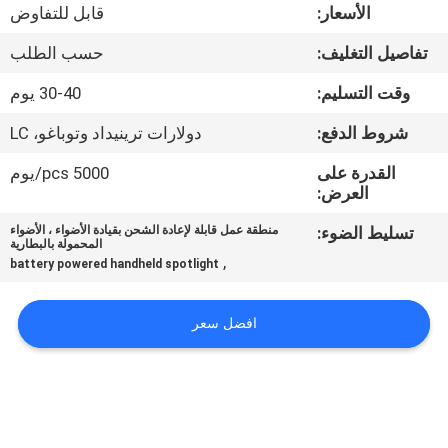
الأسعار:
قابل للتفاوض
مراقبة
تفاصيل التغليف:
حسب الطلب
الجودة
وقت التسليم:
30-40 يوم
شروط الدفع:
دولارات ترينيداد وتوباغو، LC
اتصل
بنا
القدرة على
5000 pcs/يوم
العرض:
تسليط الضوء:
منطقة عمل قابلة لإعادة الشحن بقيادة الأضواء ، الأضواء
أخبار
المحمولة بالبطارية
,
battery powered handheld spotlight
القضايا
افضل سعر
خريطة
الموقع