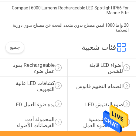
Compact 6000 Lumens Rechargeable LED Spotlight IP66 For
Marine Site
20 واط 1800 ليمن مصباح يدوي متعدد البحث عن مصباح يدوي دورية
السلامة
فئات شعبية
جميع
أضواء LED قابلة 
Rechargeable يقود 
للشحن
عمل ضوء
كشافات LED عالية 
الصمام التخييم فانوس
التجويف
ضوء التفتيش LED
يده ضوء العمل LED
الطاقة الشمسية 
المحمولة أدت 
الصمام ضوء العمل
الفيضانات الأضواء