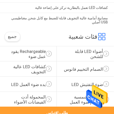
كشافات LED تعمل بالبطارية تركز على إضاءة عالية
مصابيح أمامية عالية التجويف قابلة للضبط مع كابل شحن مغناطيسي
USB أصلي
فئات شعبية
جميع
أضواء LED قابلة 
Rechargeable يقود 
للشحن
عمل ضوء
كشافات LED عالية 
الصمام التخييم فانوس
التجويف
ضوء التفتيش LED
يده ضوء العمل LED
الطاقة الشمسية 
المحمولة أدت 
الصمام ضوء العمل
الفيضانات الأضواء
طلب اقتباس