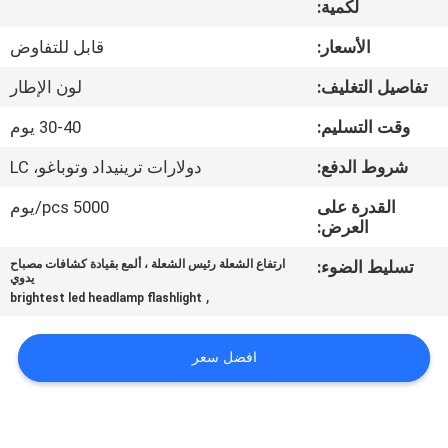
لكمية:
مراقبة
الأسعار:
قابل للتفاوض
الجودة
تفاصيل التغليف:
لون الإطار
وقت التسليم:
30-40 يوم
اتصل
شروط الدفع:
دولارات ترينيداد وتوباغو، LC
بنا
القدرة على
5000 pcs/يوم
العرض:
أخبار
تسليط الضوء:
ارتفاع الشعلة رئيس الشعلة ، ألمع بقيادة كشافات مصباح
يدوي
,
القضايا
brightest led headlamp flashlight
افضل سعر
خريطة
الموقع