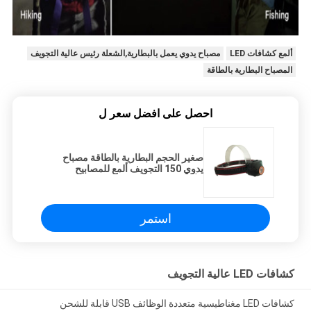
ألمع كشافات LED
مصباح يدوي يعمل بالبطارية,الشعلة رئيس عالية التجويف
المصباح البطارية بالطاقة
احصل على افضل سعر ل
صغير الحجم البطارية بالطاقة مصباح
يدوي 150 التجويف ألمع للمصابيح
الأمامية IP64 للماء
استمر
كشافات LED عالية التجويف
كشافات LED مغناطيسية متعددة الوظائف USB قابلة للشحن