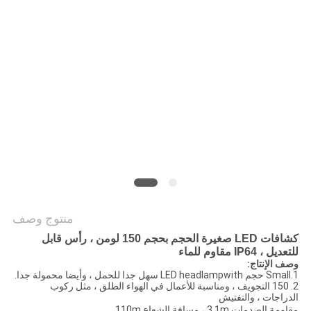
سياسة
الخصوصية
منتوج وصف
كشافات LED صغيرة الحجم بحجم 150 لومن ، رأس قابل
للتعديل ، IP64 مقاوم للماء
وصف الإنتاج:
1.Small حجم LED headlampwith سهل جدا للحمل ، وأيضا محمولة جدا.
2. 150 التجويف ، ومناسبة للأعمال في الهواء الطلق ، مثل ركوب
الدراجات ، والتفتيش
مقاومة الصدمات 3.1m ، مسافة الشعاع 110m.