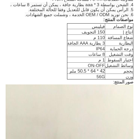
4. الشحن بواسطة 3 * aaa بطارية جافة ، يمكن أن تستمر 8 ساعات ،
5. الرأس يمكن أن يكون قابل للتعديل وفقا للحالة المختلفة.
6. نحن توريد OEM / ODM الخدمة ، وشملت جميع الشهادات.
مواصفات المنتج:
نوع الصمام
فيليبس
انتاج |
150 التجويف
شعاع المسافة
110
م
البطارية
3 بطارية AAA الجافة
درجة الحماية
IP64
وقت التشغيل
8 ساعات
اختبار السقوط
1 م
وسائط التشغيل
ON-OFF
42 * 64 * 50.5
بحجم
ملم
وزن
56G
صور المنتج: