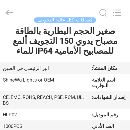
Weifang
ShineWa
International
Trade
Co.,
كشافات LED عالية التجويف
Ltd..
All
Rights
صغير الحجم البطارية بالطاقة
المنزل
Reserved.
مصباح يدوي 150 التجويف ألمع
المنتجات
للمصابيح الأمامية IP64 للماء
فيديوهات
مكان المنشأ:
البر الرئيسي في الصين
اسم العلامة
ShineWa Lights or OEM
حولنا
التجارية:
إصدار الشهادات:
CE, EMC, ROHS, REACH, PSE, RCM, UL,
جولة
BS
في
رقم الموديل:
HLP02
المصنع
الحد الأدنى
1000PCS