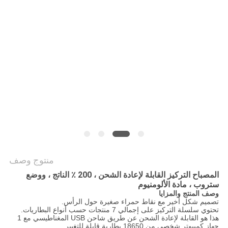
سياسة
الخصوصية
منتوج وصف
المصباح التركيز القابلة لإعادة الشحن ، 200 ٪ الناتج ، ووضع
ستروب ، مادة الألومنيوم
وصف المنتج والمزايا
تصميم شكل أخير مع نقاط حمراء صغيرة حول الرأس.
تحتوي سلسلة التركيز على إجمالي 7 منتجات حسب أنواع البطاريات.
هذا هو القابلة لإعادة الشحن عن طريق شاحن USB المغناطيسي مع 1
جهاز كمبيوتر شخصى من 18650 بطارية قابلة للتغيير.