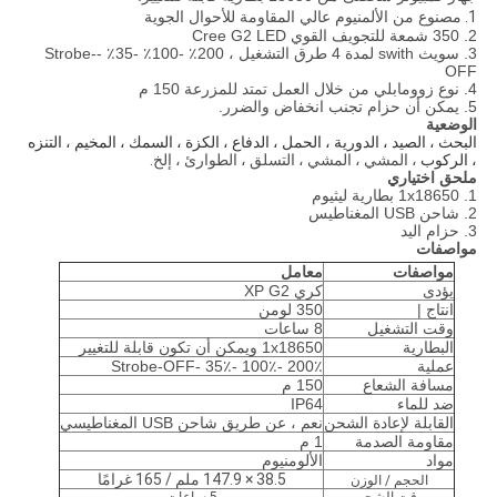
مصنوع من الألمنيوم عالي المقاومة للأحوال الجوية
1.
2. 350 شمعة للتجويف القوي Cree G2 LED
3. سويث swith لمدة 4 طرق التشغيل ، 200٪ -100٪ -35٪ -Strobe-
OFF
4. نوع زوومابلي من خلال العمل تمتد للمزرعة 150 م
5. يمكن أن حزام تجنب انخفاض والضرر.
الوضعية
البحث ، الصيد ، الدورية ، الحمل ، الدفاع ، الكزة ، السمك ، المخيم ، التنزه
، الركوب
، المشي ، المشي ، التسلق ، الطوارئ ، إلخ.
ملحق اختياري
1. 1x18650 بطارية ليثيوم
2. شاحن USB المغناطيس
3. حزام اليد
مواصفات
مواصفات
معامل
يؤدى
كري XP G2
انتاج |
350 لومن
وقت التشغيل
8 ساعات
البطارية
1x18650 ويمكن أن تكون قابلة للتغيير
عملية
200٪ -100٪ -35٪ -Strobe-OFF
مسافة الشعاع
150 م
ضد للماء
IP64
القابلة لإعادة الشحن
نعم ، عن طريق شاحن USB المغناطيسي
مقاومة الصدمة
1 م
مواد
الألومنيوم
38.5 × 147.9 ملم / 165 غرامًا
الحجم / الوزن