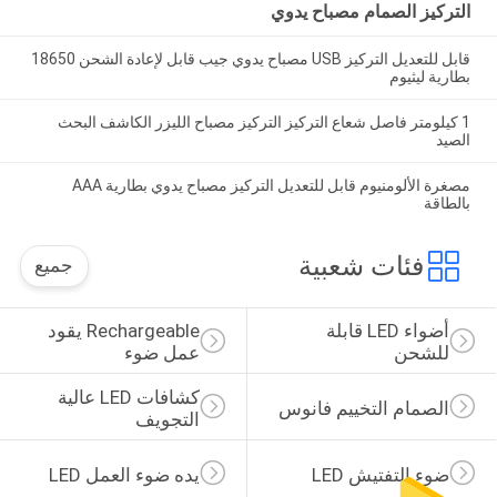
التركيز الصمام مصباح يدوي
قابل للتعديل التركيز USB مصباح يدوي جيب قابل لإعادة الشحن 18650
بطارية ليثيوم
1 كيلومتر فاصل شعاع التركيز التركيز مصباح الليزر الكاشف البحث
الصيد
مصغرة الألومنيوم قابل للتعديل التركيز مصباح يدوي بطارية AAA
بالطاقة
فئات شعبية
جميع
أضواء LED قابلة 
Rechargeable يقود 
للشحن
عمل ضوء
كشافات LED عالية 
الصمام التخييم فانوس
التجويف
ضوء التفتيش LED
يده ضوء العمل LED