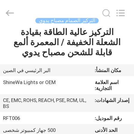
Weifang
ShineWa
International
Trade
Co.,
التركيز الصمام مصباح يدوي
Ltd..
All
Rights
التركيز عالية الطاقة بقيادة
المنزل
Reserved.
الشعلة الخفيفة / المعمرة ألمع
المنتجات
قابلة للشحن مصباح يدوي
فيديوهات
مكان المنشأ:
البر الرئيسي في الصين
اسم العلامة
ShineWa Lights or OEM
حولنا
التجارية:
إصدار الشهادات:
CE, EMC, ROHS, REACH, PSE, RCM, UL,
جولة
BS
في
رقم الموديل:
RFT006
المصنع
الحد الأدنى
500 جهاز كمبيوتر شخصى