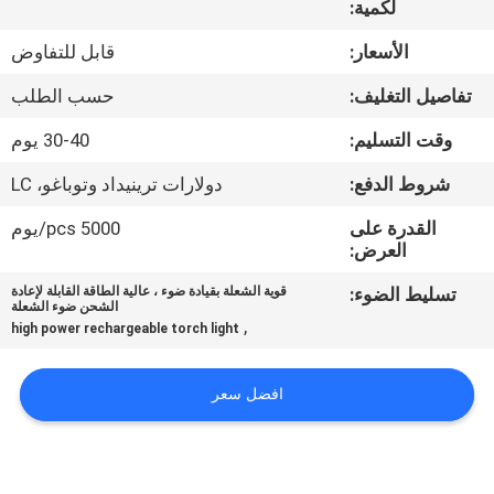
لكمية:
مراقبة
الأسعار:
قابل للتفاوض
الجودة
تفاصيل التغليف:
حسب الطلب
وقت التسليم:
30-40 يوم
اتصل
شروط الدفع:
دولارات ترينيداد وتوباغو، LC
بنا
القدرة على
5000 pcs/يوم
العرض:
أخبار
تسليط الضوء:
قوية الشعلة بقيادة ضوء ، عالية الطاقة القابلة لإعادة
الشحن ضوء الشعلة
,
القضايا
high power rechargeable torch light
افضل سعر
خريطة
الموقع