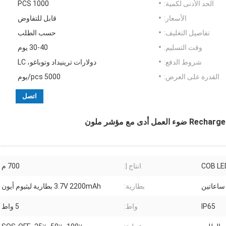
الحد الأدنى لكمية:
1000 PCS
الأسعار:
قابل للتفاوض
تفاصيل التغليف:
حسب الطلب
وقت التسليم:
30-40 يوم
شروط الدفع:
دولارات ترينيداد وتوباغو، LC
القدرة على العرض:
5000 pcs/يوم
اتصل
انتاج |:
700 م
ساعاتين
بطارية:
3.7V 2200mAh بطارية ليثيوم أيون
IP65
واط:
5 واط