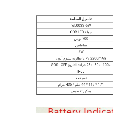
تفاصيل المعلمة
WL003S-5W
جولة COB LED
700 لومن
ساعاتين
5W
3.7V 2200mAh بطارية ليثيوم أيون
100٪ -50٪ -25٪ قراءة التاريخ SOS--OFF
IP65
نعم فعلا
171 * 115 * 44 ملم / 435 غرام
يمكن تخصيص