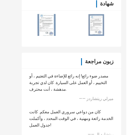
شهادة
زبون مراجعة
مصدر ضوء رائع! إنه رائع للإضاءة في التعتيم ، أو
التخييم ، أو العمل على السيارة. كان لدي تجربة
مدهشة ، أنت محترف.
—— ميرلي ريتشاردز
كان من دواعي سروري العمل معكم. كانت
الخدمة رائعة ومهنية ، في الوقت المحدد ، وأكملت
جدول العمل!
—— ريتشارد إل