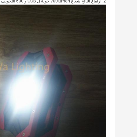
2. ارتفاع الناتج شعاع 700lumen جولة ل COB و 600 التجويف ل COB المستطيل