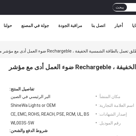
يبحث
يا
أخبار
اتصل بنا
مراقبة الجودة
جولة في المصنع
حولنا
الطاقة الشمسية الخفيفة ، Rechargeble ضوء العمل أدى مع مؤشر ملون
في الهواء الطلق تعمل بالطاقة الشمسية الخفيفة ، Rechargeble ضوء العمل أدى مع مؤشر
تفاصيل المنتج:
مكان المنشأ:
البر الرئيسي في الصين
اسم العلامة التجارية:
ShineWa Lights or OEM
إصدار الشهادات:
CE, EMC, ROHS, REACH, PSE, RCM, UL, BS
رقم الموديل:
WL003S-5W
شروط الدفع والشحن: