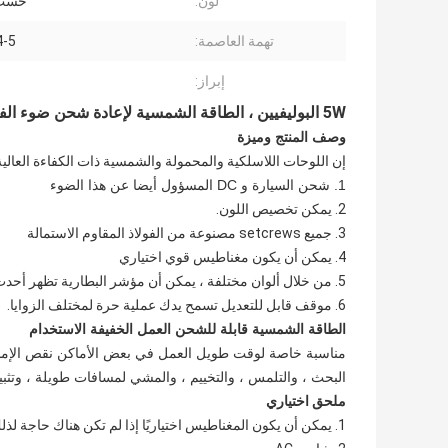
لون:
حسب 
تهمة العاصمة:
4-5 ساع
إبراز:
5W البوليفيين ، الطاقة الشمسية لإعادة شحن ضوء الفيضانات ، المغناطيس قابل للتعديل Hanldle ، مؤشر ملون
وصف المنتج وميزة
إن اللوحات اللاسلكية والمحمولة والشمسية ذات الكفاءة العالية
1. شحن السيارة و DC المسؤول أيضا عن هذا الضوء
2. يمكن تخصيص اللون.
3. جميع setcrews مصنوعة من الفولاذ المقاوم الاستمالة
4. يمكن أن يكون مغناطيس قوي اختياري
5. من خلال ألوان مختلفة ، يمكن أن مؤشر البطارية تظهر أحدث حالة البطارية
6. موقف قابل للتعديل تسمح يدك عملية حرة لمختلف الزوايا.
الطاقة الشمسية قابلة للشحن العمل الخفيفة الاستخدام
مناسبة خاصة لوقت طويل العمل في بعض الأماكن نقص الإمداد
البحث ، والتلمس ، والتخييم ، والمشي لمسافات طويلة ، وتثب
ملحق اختياري
1. يمكن أن يكون المغناطيس اختياريًا إذا لم تكن هناك حاجة لذلك