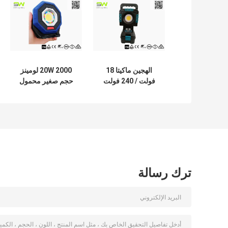
الهجين ماكيتا 18
20W 2000 لومينز
فولت / 240 فولت
حجم صغير محمول
المحمولة COB LED
LED الأضواء الكاشفة
أداة الفيضانات ضوء
خفيفة الوزن ترايبود
العمل
تصاعد
ترك رسالة