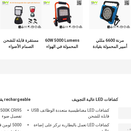
مرنة 6600 مللي
60W 5000 Lumens
مستقرة قابلة للشحن
أمبير المحمولة بقيادة
المحمولة في الهواء
الصمام الأضواء
الأضواء الكاشفة
الطلق بقيادة الأضواء
الكاشفة المحمولة
الكاشفة مع وظيفة
بطارية ليثيوم أيون
التحذير الأحمر
مدعوم من موقع
ضوء IP65
كشافات LED عالية التجويف
rechargeable يقود عمل ضوء
كشافات LED مغناطيسية متعددة الوظائف USB
6500K CRI95
قابلة للشحن
تفصيل ضوء
كشافات LED تعمل بالبطارية تركز على إضاءة
5000 لوم
عالية
مدعوم من محول