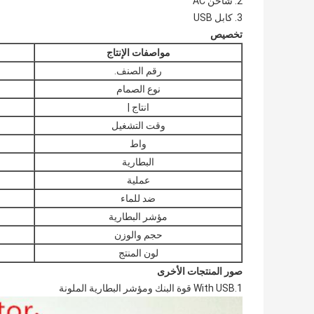
2. شاحن AC
3. كابل USB
تخصيص
مواصفات الإنتاج
رقم الصنف.
نوع الصمام
انتاج |
وقت التشغيل
واط
البطارية
عملية
ضد للماء
مؤشر البطارية
حجم والوزن
لون المنتج
صور المنتجات الأخرى
1.With USB قوة البنك ومؤشر البطارية الملونة