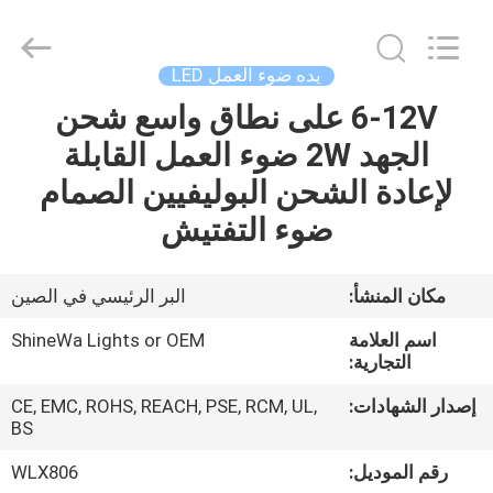
Weifang
ShineWa
International
Trade
Co.,
يده ضوء العمل LED
Ltd..
All
Rights
6-12V على نطاق واسع شحن
المنزل
Reserved.
الجهد 2W ضوء العمل القابلة
المنتجات
لإعادة الشحن البوليفيين الصمام
ضوء التفتيش
فيديوهات
مكان المنشأ:
البر الرئيسي في الصين
حولنا
اسم العلامة
ShineWa Lights or OEM
التجارية:
جولة
إصدار الشهادات:
CE, EMC, ROHS, REACH, PSE, RCM, UL,
في
BS
المصنع
رقم الموديل:
WLX806