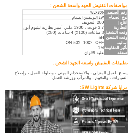
مواصفات
التفتيش الجهد واسعة الشحن
:
رقم الصنف.
WLX806
نوع الصمام
2W البوليفيين الصمام
انتاج |
280 التجويف
البطارية
3.7 فولت ، 1900 مللي أمبير بطارية ليثيوم أيون
وقت التشغيل
3 ساعات (100٪) 4 ساعات (50٪)
وقت الشحن
5H
ON-50٪ -100٪ -OFF
أساليب
تأثير المقاومة
1M
صفقة
علبة الالوان
تطبيقات
التفتيش واسعة الجهد الشحن
:
يصلح للعمل المنزلي ، والاستخدام المهني ، وطاولة العمل ، وإصلاح
السيارات ، والتخييم ، والمرآب وورشة العمل.
مزايا شركة SW Lights: