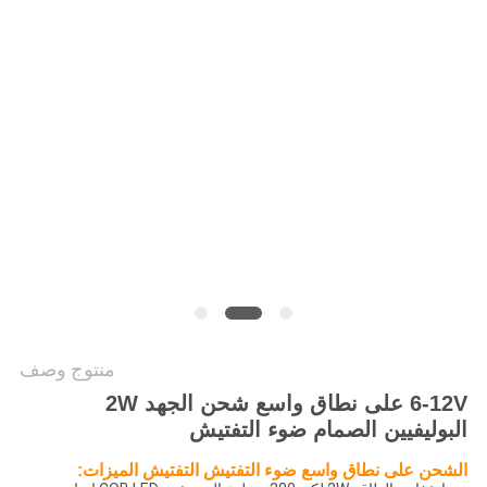
سياسة
الخصوصية
منتوج وصف
6-12V على نطاق واسع شحن الجهد 2W
البوليفيين الصمام ضوء التفتيش
الشحن على نطاق واسع
ضوء
التفتيش التفتيش
الميزات: