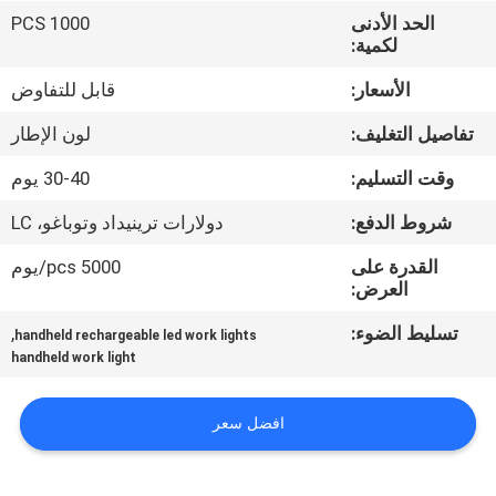
الحد الأدنى
1000 PCS
مراقبة
لكمية:
الجودة
الأسعار:
قابل للتفاوض
تفاصيل التغليف:
لون الإطار
اتصل
وقت التسليم:
30-40 يوم
بنا
شروط الدفع:
دولارات ترينيداد وتوباغو، LC
أخبار
القدرة على
5000 pcs/يوم
العرض:
القضايا
تسليط الضوء:
,
handheld rechargeable led work lights
handheld work light
خريطة
افضل سعر
الموقع