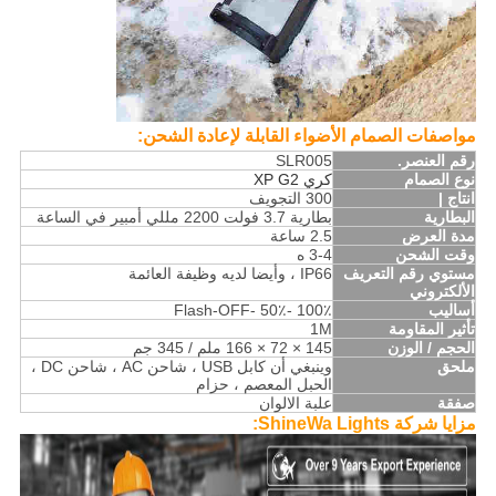
مواصفات الصمام الأضواء القابلة لإعادة الشحن:
رقم العنصر.
SLR005
نوع الصمام
كري XP G2
انتاج |
300 التجويف
البطارية
بطارية 3.7 فولت 2200 مللي أمبير في الساعة
مدة العرض
2.5 ساعة
وقت الشحن
3-4 ه
مستوي رقم التعريف
IP66 ، وأيضا لديه وظيفة العائمة
الألكتروني
أساليب
100٪ -50٪ -Flash-OFF
تأثير المقاومة
1M
الحجم / الوزن
145 × 72 × 166 ملم / 345 جم
ملحق
وينبغي أن كابل USB ، شاحن AC ، شاحن DC ،
الحبل المعصم ، حزام
صفقة
علبة الالوان
مزايا شركة ShineWa Lights: