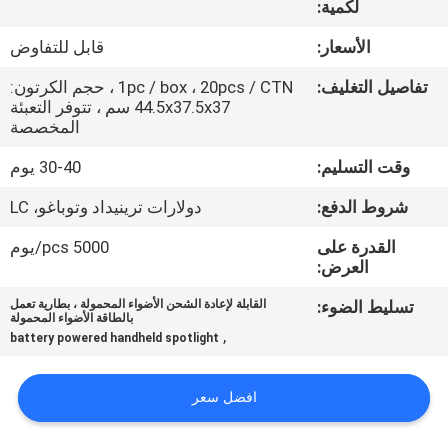
لكمية:
مراقبة
الأسعار:
قابل للتفاوض
الجودة
تفاصيل التغليف:
1pc / box ، 20pcs / CTN ، حجم الكرتون:
44.5x37.5x37 سم ، تتوفر التعبئة
المخصصة
اتصل
وقت التسليم:
30-40 يوم
بنا
شروط الدفع:
دولارات ترينيداد وتوباغو، LC
أخبار
القدرة على
5000 pcs/يوم
العرض:
القضايا
تسليط الضوء:
القابلة لإعادة الشحن الأضواء المحمولة ، بطارية تعمل
بالطاقة الأضواء المحمولة
,
battery powered handheld spotlight
خريطة
الموقع
افضل سعر