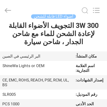
Weifang
ShineWa
International
Trade
Co.,
أضواء LED قابلة للشحن
Ltd..
All
Rights
3W 300 التجويف الأضواء القابلة
المنزل
Reserved.
لإعادة الشحن للماء مع شاحن
المنتجات
الجدار ، شاحن سيارة
فيديوهات
مكان المنشأ:
البر الرئيسي في الصين
اسم العلامة
ShineWa Lights or OEM
حولنا
التجارية:
إصدار الشهادات:
CE, EMC, ROHS, REACH, PSE, RCM, UL,
جولة
BS
في
رقم الموديل:
SLR005
المصنع
الحد الأدنى
1000 PCS