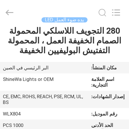
Weifang
ShineWa
International
Trade
Co.,
يده ضوء العمل LED
Ltd..
All
Rights
280 التجويف اللاسلكي المحمولة
المنزل
Reserved.
الصمام الخفيفة العمل ، المحمولة
المنتجات
التفتيش البوليفيين الخفيفة
فيديوهات
مكان المنشأ:
البر الرئيسي في الصين
اسم العلامة
ShineWa Lights or OEM
حولنا
التجارية:
إصدار الشهادات:
CE, EMC, ROHS, REACH, PSE, RCM, UL,
جولة
BS
في
رقم الموديل:
WLX804
المصنع
الحد الأدنى
1000 PCS