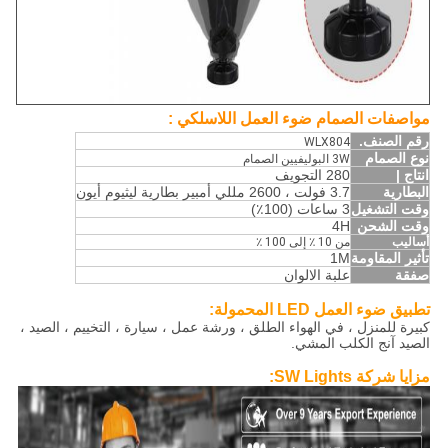
الصمام ضوء العمل اللاسلكي
مواصفات
:
رقم الصنف.
WLX804
نوع الصمام
3W البوليفيين الصمام
انتاج |
280 التجويف
البطارية
3.7 فولت ، 2600 مللي أمبير بطارية ليثيوم أيون
وقت التشغيل
3 ساعات (100٪)
وقت الشحن
4H
أساليب
من 10 ٪ إلى 100 ٪
تأثير المقاومة
1M
صفقة
علبة الالوان
تطبيق ضوء العمل LED المحمولة:
كبيرة للمنزل ، في الهواء الطلق ، ورشة عمل ، سيارة ، التخييم ، الصيد ،
الصيد آنج الكلب المشي.
مزايا شركة SW Lights: