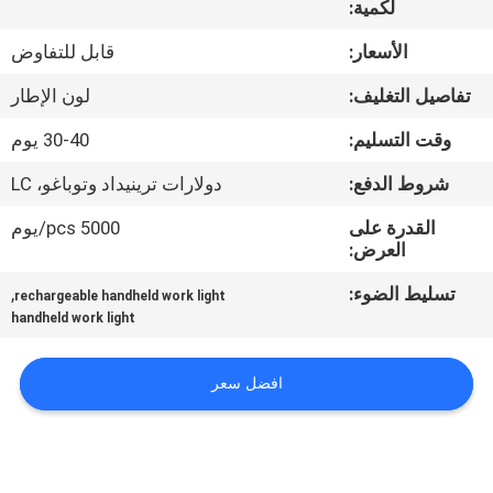
لكمية:
مراقبة
الأسعار:
قابل للتفاوض
الجودة
تفاصيل التغليف:
لون الإطار
وقت التسليم:
30-40 يوم
اتصل
شروط الدفع:
دولارات ترينيداد وتوباغو، LC
بنا
القدرة على
5000 pcs/يوم
العرض:
أخبار
تسليط الضوء:
,
rechargeable handheld work light
handheld work light
القضايا
افضل سعر
خريطة
الموقع