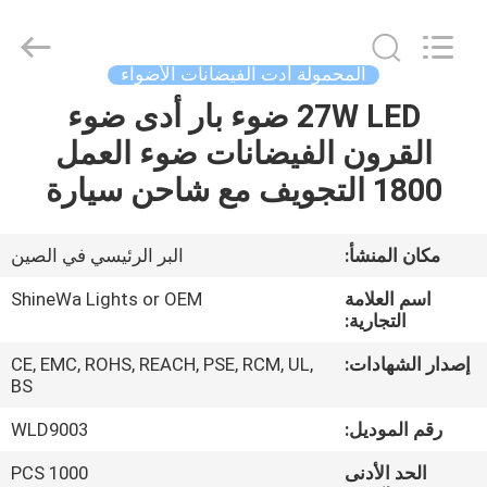
Weifang
ShineWa
International
Trade
Co.,
المحمولة أدت الفيضانات الأضواء
Ltd..
All
Rights
27W LED ضوء بار أدى ضوء
المنزل
Reserved.
القرون الفيضانات ضوء العمل
المنتجات
1800 التجويف مع شاحن سيارة
فيديوهات
مكان المنشأ:
البر الرئيسي في الصين
اسم العلامة
ShineWa Lights or OEM
حولنا
التجارية:
إصدار الشهادات:
CE, EMC, ROHS, REACH, PSE, RCM, UL,
جولة
BS
في
رقم الموديل:
WLD9003
المصنع
الحد الأدنى
1000 PCS