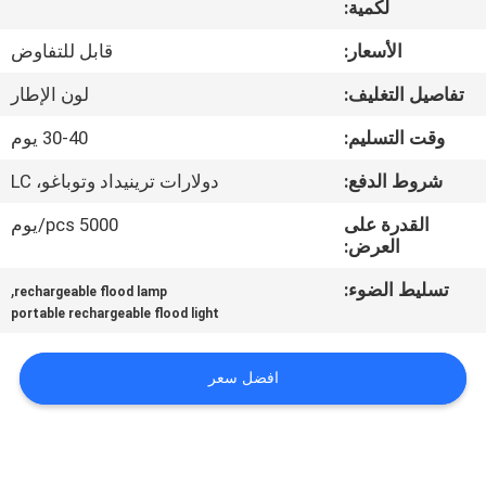
لكمية:
مراقبة
الأسعار:
قابل للتفاوض
الجودة
تفاصيل التغليف:
لون الإطار
وقت التسليم:
30-40 يوم
اتصل
شروط الدفع:
دولارات ترينيداد وتوباغو، LC
بنا
القدرة على
5000 pcs/يوم
العرض:
أخبار
تسليط الضوء:
,
rechargeable flood lamp
portable rechargeable flood light
القضايا
افضل سعر
خريطة
الموقع