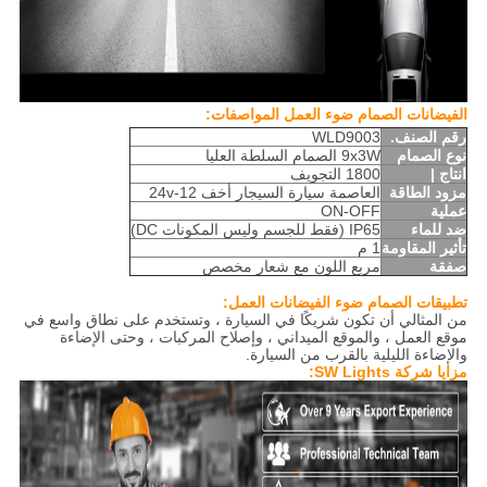
الفيضانات الصمام ضوء العمل المواصفات:
رقم الصنف.
WLD9003
نوع الصمام
9x3W الصمام السلطة العليا
انتاج |
1800 التجويف
مزود الطاقة
العاصمة سيارة السيجار أخف 12-24v
عملية
ON-OFF
ضد للماء
IP65 (فقط للجسم وليس المكونات DC)
تأثير المقاومة
1 م
صفقة
مربع اللون مع شعار مخصص
تطبيقات الصمام ضوء الفيضانات العمل:
من المثالي أن تكون شريكًا في السيارة ، وتستخدم على نطاق واسع في
موقع العمل ، والموقع الميداني ، وإصلاح المركبات ، وحتى الإضاءة
والإضاءة الليلية بالقرب من السيارة.
مزايا شركة SW Lights: