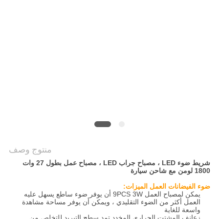
سياسة
الخصوصية
منتوج وصف
شريط ضوء LED ، مصباح جراب LED ، مصباح عمل بطول 27 وات
1800 لومن مع شاحن سيارة
ضوء الفيضانات العمل الميزات:
يمكن لمصباح العمل 9PCS 3W أن يوفر ضوء ساطع يسهل عليه
العمل أكثر من الضوء التقليدي ، ويمكن أن يوفر مساحة مشاهدة
واسعة للغاية
زعانف المشتت الحراري المخدد تمد سطح التبريد للتخلص من