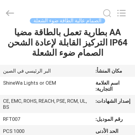
Weifang
ShineWa
International
Trade
Co.,
الصمام عالية الطاقة ضوء الشعلة
Ltd..
All
Rights
AA بطارية تعمل بالطاقة مضيا
المنزل
Reserved.
IP64 التركيز القابلة لإعادة الشحن
المنتجات
الصمام ضوء الشعلة
فيديوهات
مكان المنشأ:
البر الرئيسي في الصين
اسم العلامة
ShineWa Lights or OEM
حولنا
التجارية:
إصدار الشهادات:
CE, EMC, ROHS, REACH, PSE, RCM, UL,
جولة
BS
في
رقم الموديل:
RFT007
المصنع
الحد الأدنى
1000 PCS