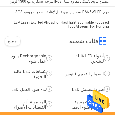
مصباح يدوي تكتيكي مقاوم للماء IP68 بدرجة عسكرية مع 1300 لومن
قوي IP66 5W LED مصباح يدوي قابل لإعادة الشحن مع وضع SOS
LEP Laser Excited Phosphor Flashlight Zoomable Focused
1000M Beam For Hunting
فئات شعبية
جميع
أضواء LED قابلة 
Rechargeable يقود 
للشحن
عمل ضوء
كشافات LED عالية 
الصمام التخييم فانوس
التجويف
ضوء التفتيش LED
يده ضوء العمل LED
الطاقة الشمسية 
المحمولة أدت 
الصمام ضوء العمل
الفيضانات الأضواء