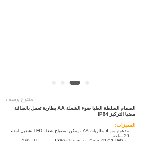
سياسة
الخصوصية
منتوج وصف
الصمام السلطة العليا ضوء الشعلة AA بطارية تعمل بالطاقة
مضيا التركيز IP64
المميزات:
مدعوم من 4 بطاريات AA ، يمكن لمصباح شعلة LED تشغيل لمدة
20 ساعة.
مع Cree XP G2 LED ، خرج شعاع 380 لومن ومسافة 250 متر