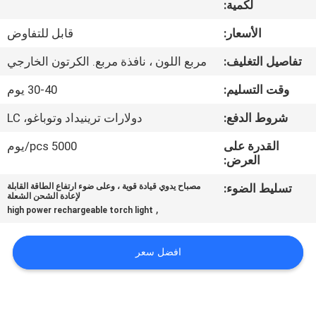
لكمية:
مراقبة
الأسعار:
قابل للتفاوض
الجودة
تفاصيل التغليف:
مربع اللون ، نافذة مربع. الكرتون الخارجي
وقت التسليم:
30-40 يوم
اتصل
شروط الدفع:
دولارات ترينيداد وتوباغو، LC
بنا
القدرة على
5000 pcs/يوم
العرض:
أخبار
تسليط الضوء:
مصباح يدوي قيادة قوية ، وعلى ضوء ارتفاع الطاقة القابلة
لإعادة الشحن الشعلة
,
القضايا
high power rechargeable torch light
افضل سعر
خريطة
الموقع