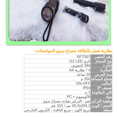
بطارية تعمل بالطاقة مصباح يدوي
المواصفات:
رقم العنصر.
RFT007
نوع الصمام
كري G2 LED
انتاج |
380 التجويف
البطارية
4 * بطارية AA
مدة العرض
20 ساعة
شعاع المسافة
250 م
أساليب
ON-OFF
تصنيف IP
IP64
تأثير المقاومة
1 م
مواد
الألومنيوم + PC
وظيفة التركيز
نعم ، التركيز بقيادة مصباح يدوي
الحجم / الوزن
49.3x204.2 مم / 315 جم
صفقة
مربع اللون ، مربع النافذة ، الكرتون الخارجي