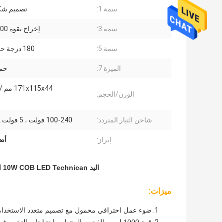
سمة 1:
تصميم ش
سمة 3:
إخراج بقوة 1000 لومن
سمة 5:
180 درجة حامل دوار
الميزة 7:
حماية
171x115x44 مم / 460 جم
الوزن/الحجم:
شاحن التيار المتردد:
100-240 فولت ، 5 فولت 1.2 أمبير
إبراز:
أضو
اليد 10W COB LED Technican التفتيش أضواء العمل قاعدة مغناطيسية IP65 تصنيفها
ميزات:
ضوء عمل احترافي محمول مع تصميم متعدد الاستخدا