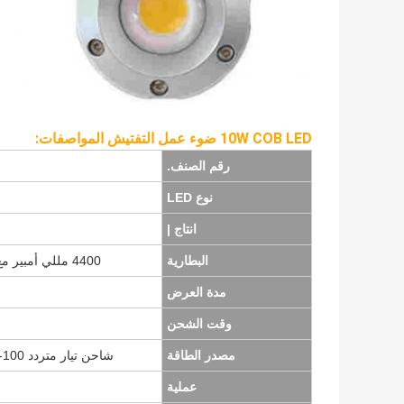
10W COB LED ضوء عمل التفتيش المواصفات:
رقم الصنف.
نوع LED
انتاج |
البطارية
4400 مللي أمبير مع الشحن الزائد ، الشحن الزائد وحماية ماس كهربائى
مدة العرض
وقت الشحن
مصدر الطاقة
شاحن تيار متردد 100-240 فولت (5 فولت ، 1.2 أمبير) أو كابل شحن USB
عملية