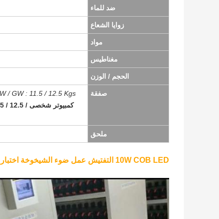
ضد للماء
زوايا الشعاع
مواد
مغناطيس
الحجم / الوزن
صفقة
 / GW : 11.5 / 12.5 Kgs;
كمبيوتر شخصى / CTN ، NW / GW: 11.5 / 12.5 كجم ؛
ملحق
10W COB LED التفتيش عمل ضوء الشيخوخة اختبار (100 ٪ اختبار موافق قبل التعبئة):