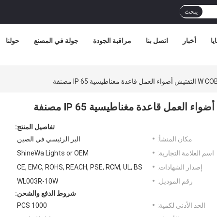
يبحث
يا
أخبار
اتصل بنا
مراقبة الجودة
جولة في المصنع
حولنا
تفاصيل المنتج:
مكان المنشأ:
البر الرئيسي في الصين
اسم العلامة التجارية:
ShineWa Lights or OEM
إصدار الشهادات:
CE, EMC, ROHS, REACH, PSE, RCM, UL, BS
رقم الموديل:
WL003R-10W
شروط الدفع والشحن:
الحد الأدنى لكمية:
1000 PCS