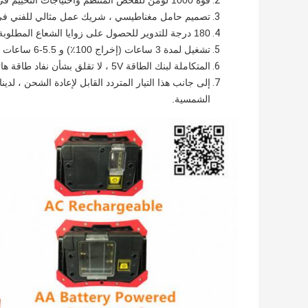
قوة 1000 لومن للفحص المنتظم واحتياجات التخييم في الهواء الطلق.
تصميم حامل مغناطيسي ، شريك عمل مثالي للفني في ال
180 درجة للتدوير للحصول على زوايا الشعاع المطلوبة.
تشغيل لمدة 3 ساعات (إخراج 100٪) و 5.5-6 ساعات (إخراج 50٪).
المتكاملة لبنك الطاقة 5V ، لا تقلق بشأن نفاد طاقة هاتفك الخلوي.
إلى جانب هذا التيار المتردد القابل لإعادة الشحن ، لد
الشمسية.