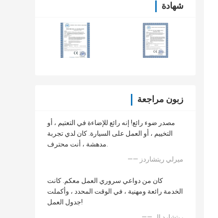
شهادة
زبون مراجعة
مصدر ضوء رائع! إنه رائع للإضاءة في التعتيم ، أو
التخييم ، أو العمل على السيارة. كان لدي تجربة
مدهشة ، أنت محترف.
—— ميرلي ريتشاردز
كان من دواعي سروري العمل معكم. كانت
الخدمة رائعة ومهنية ، في الوقت المحدد ، وأكملت
جدول العمل!
—— ريتشارد إل