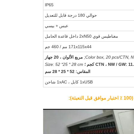
IP65
حوالي 180 درجة قابل للتعديل
عبس + بيسي
مغناطيس قوي 2xN50 داخل قاعدة الحامل
171x115x44 مم / 460 جم
Color box, 20 pcs/CTN, NW
مربع الألوان ، 20 جهاز
Size: 52 *25 * 28 cm
المقاس: 52 * 25 * 28 سم
1xUSB كابل ، 1xAC شاحن