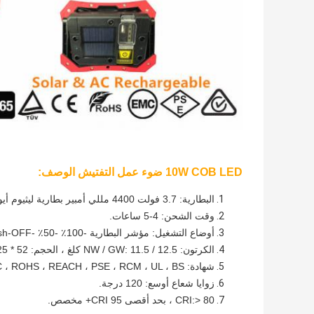
10W COB LED ضوء عمل التفتيش الوصف:
البطارية: 3.7 فولت 4400 مللي أمبير بطارية ليثيوم أيون
وقت الشحن: 4-5 ساعات.
أوضاع التشغيل: مؤشر البطارية -100٪ -50٪ -SOS-Flash-OFF
الكرتون: NW / GW: 11.5 / 12.5 كلغ ، الحجم: 52 * 25 * 28 سم
شهادة: EMC ، ROHS ، REACH ، PSE ، RCM ، UL ، BS.
زوايا شعاع أوسع: 120 درجة.
CRI:> 80 ، بحد أقصى CRI 95+ مخصص.