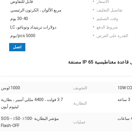
الأسعار:
قابل للتفاوض
تفاصيل التغليف:
مربع الألوان ، الكرتون الرئيسي
وقت التسليم:
30-40 يوم
شروط الدفع:
دولارات ترينيداد وتوباغو، LC
القدرة على العرض:
5000 pcs/يوم
اتصل
10W CO
التجويف:
1000 لومن
3 ساعة
3.7 فولت ، 4400 مللي أمبير ، بطارية
البطارية:
ليثيوم أيون
ات
مؤشر البطارية -100٪ -50٪ -SOS-
عمليات:
Flash-OFF