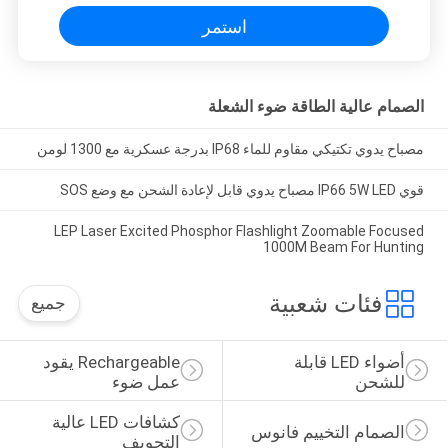
استمر
الصمام عالية الطاقة ضوء الشعلة
مصباح يدوي تكتيكي مقاوم للماء IP68 بدرجة عسكرية مع 1300 لومن
قوي IP66 5W LED مصباح يدوي قابل لإعادة الشحن مع وضع SOS
LEP Laser Excited Phosphor Flashlight Zoomable Focused
1000M Beam For Hunting
فئات شعبية
جميع
أضواء LED قابلة 
Rechargeable يقود 
للشحن
عمل ضوء
كشافات LED عالية 
الصمام التخييم فانوس
التجويف