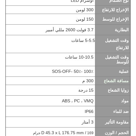
نوع الصمام
اوسرام LED
الإخراج للارتفاع
300 لومن
الإخراج للوسط
150 لومن
البطارية
3.7 فولت 2600 مللي أمبير
وقت التشغيل
5-5.5 ساعات
للارتفاع
وقت التشغيل
10-10.5 ساعات
للوسط
عملية
100٪ -50٪ -SOS-OFF
مسافة الشعاع
300 م
زوايا الشعاع
15 درجة
مواد
ABS ، PC ، VMQ
ضد للماء
IP66
مقاومة التأثير
3 أمتار
الحجم / الوزن
D 45.3 x L 176.75 mm /
169 جرام