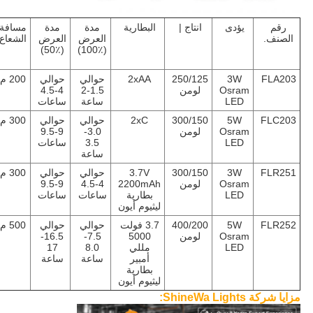
رقم
يؤدى
انتاج |
البطارية
مدة
مدة
مسافة
الصنف.
العرض
العرض
الشعاع
(50٪)
(100٪)
FLA203
3W
250/125
2xAA
حوالي
حوالي
200 م
Osram
لومن
1.5-2
4-4.5
LED
ساعة
ساعات
FLC203
5W
300/150
2xC
حوالي
حوالي
300 م
Osram
لومن
3.0-
9-9.5
LED
3.5
ساعات
ساعة
FLR251
3W
300/150
3.7V
حوالي
حوالي
300 م
Osram
لومن
2200mAh
4-4.5
9-9.5
LED
بطارية
ساعات
ساعات
ليثيوم أيون
FLR252
5W
400/200
3.7 فولت
حوالي
حوالي
500 م
Osram
لومن
5000
7.5-
16.5-
LED
مللي
8.0
17
أمبير
ساعة
ساعة
بطارية
ليثيوم أيون
مزايا شركة ShineWa Lights: