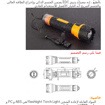
بالطبع ، إنه مصباح يدوي EDC.يضمن الجسم الذكي وإخراج الطاقة العالي
والجسم المريح أنه الخيار الأفضل للاستخدام العادي.
فيما يلي رسم التصميم
خاصية:
المواد القابلة لإعادة الشحن Flashlight Torch Light هي ABS و PC و