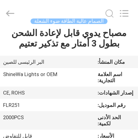
Weifang
ShineWa
International
Trade
Co.,
الصمام عالية الطاقة ضوء الشعلة
Ltd..
All
Rights
مصباح يدوي قابل لإعادة الشحن
المنزل
Reserved.
بطول 3 أمتار مع تذكير تعتيم
المنتجات
مكان المنشأ:
البر الرئيسى للصين
فيديوهات
اسم العلامة
ShineWa Lights or OEM
التجارية:
حولنا
إصدار الشهادات:
CE, ROHS
رقم الموديل:
FLR251
جولة
الحد الأدنى
2000PCS
في
لكمية:
المصنع
الأسعار:
قابل للتفاوض