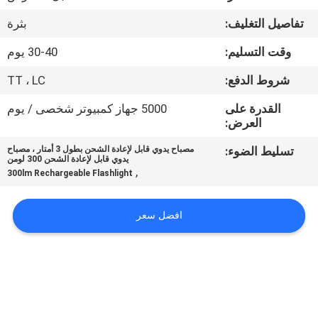
تفاصيل التغليف:
بثرة
مراقبة
الجودة
وقت التسليم:
30-40 يوم
شروط الدفع:
TT ، LC
اتصل
القدرة على
5000 جهاز كمبيوتر شخصى / يوم
بنا
العرض:
تسليط الضوء:
مصباح يدوي قابل لإعادة الشحن بطول 3 أمتار ، مصباح
يدوي قابل لإعادة الشحن 300 لومن
أخبار
,
300lm Rechargeable Flashlight
القضايا
افضل سعر
خريطة
الموقع