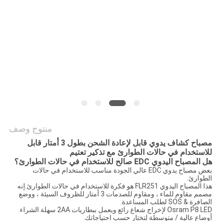
سياسة
الخصوصية
منتوج وصف
مصباح كشاف يدوي قابل لإعادة الشحن بطول 3 أمتار قابل
للاستخدام في حالات الطوارئ مع تذكير تعتيم
هل المصباح اليدوي EDC صالح للاستخدام في حالات الطوارئ؟
بعض مصباح يدوي EDC عالي الجودة مناسب للاستخدام في حالات
الطوارئ.
هذا المصباح اليدوي FLR251 هو فكرة للاستخدام في حالات الطوارئ.إنه
مصمم مقاوم للماء ، ومقاوم للصدمات 3 أمتار للظروف السيئة ، ووضع
الصافرة & SOS لطلب المساعدة.
Osram P8 LED لإخراج شعاع رائع ويعمل ببطاريات 2AA سهلة الشراء.
أوضاع عالية / متوسطة لتختار حسب احتياجاتك.