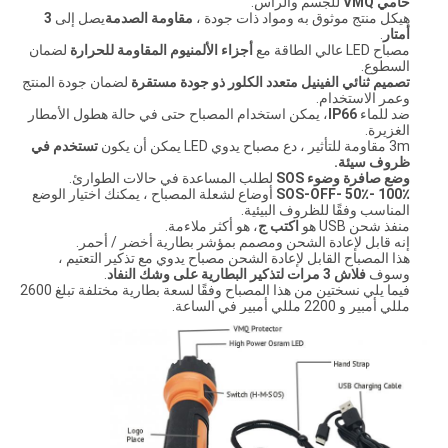
حامي VMQ
للجسم والرأس.
هيكل منتج موثوق به ومواد ذات جودة ،
مقاومة الصدمة
يصل إلى
3
أمتار
.
مصباح LED عالي الطاقة مع
أجزاء الألمنيوم المقاومة للحرارة
لضمان
السطوع.
تصميم ثنائي الفينيل متعدد الكلور ذو جودة مستقرة
لضمان جودة المنتج
وعمر الاستخدام.
ضد للماء
IP66
، يمكن استخدام المصباح حتى في حالة هطول الأمطار
الغزيرة.
3m مقاومة للتأثير ، دع مصباح يدوي LED يمكن أن يكون
تستخدم في
ظروف سيئة.
وضع صافرة وضوء SOS
لطلب المساعدة في حالات الطوارئ.
100٪ -50٪ -SOS-OFF
أوضاع لشعلة المصباح ، يمكنك اختيار الوضع
المناسب وفقًا للظروف البيئية.
منفذ شحن USB هو
اكتب ج
، هو أكثر ملاءمة.
إنه قابل لإعادة الشحن ومصمم بمؤشر بطارية أخضر / أحمر.
هذا المصباح القابل لإعادة الشحن مصباح يدوي مع تذكير التعتيم ،
وسوف
فلاش 3 مرات لتذكير البطارية على وشك النفاد
.
فيما يلي نسختين من هذا المصباح وفقًا لسعة بطارية مختلفة تبلغ 2600
مللي أمبير و 2200 مللي أمبير في الساعة.