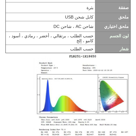
صفقة
بثرة
ملحق
كابل شحن USB
ملحق اختياري
شاحن AC ، شاحن DC
لون الجسم
حسب الطلب ، برتقالي ، أخضر ، رمادي ، أسود ،
كامو ، إلخ
شعار
حسب الطلب