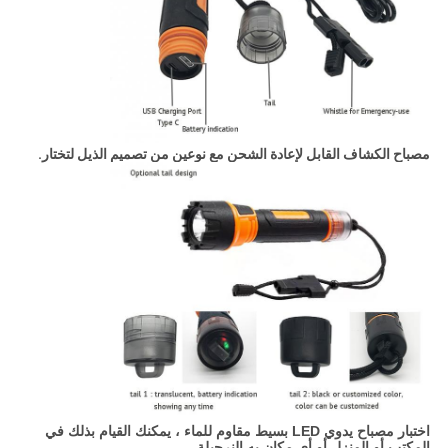
مصباح الكشاف القابل لإعادة الشحن مع نوعين من تصميم الذيل لتختار.
اختبار مصباح يدوي LED بسيط مقاوم للماء ، يمكنك القيام بذلك في
المكتب أو المنزل أو أي مكان به النرجيلة.