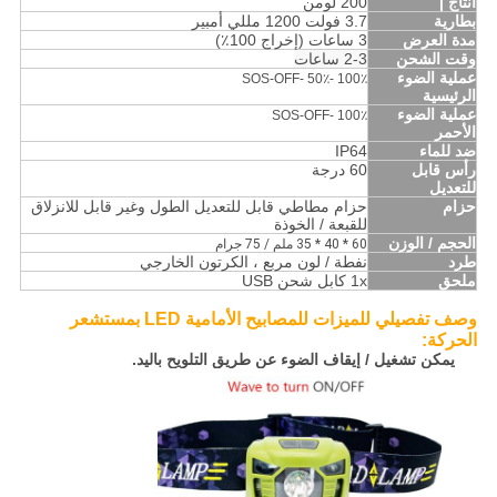
انتاج |
200 لومن
بطارية
3.7 فولت 1200 مللي أمبير
مدة العرض
3 ساعات (إخراج 100٪)
وقت الشحن
2-3 ساعات
عملية الضوء
100٪ -50٪ -SOS-OFF
الرئيسية
عملية الضوء
100٪ -SOS-OFF
الأحمر
ضد للماء
IP64
رأس قابل
60 درجة
للتعديل
حزام
حزام مطاطي قابل للتعديل الطول وغير قابل للانزلاق
للقبعة / الخوذة
الحجم / الوزن
60 * 40 * 35 ملم / 75 جرام
طرد
نفطة / لون مربع ، الكرتون الخارجي
ملحق
1x كابل شحن USB
وصف تفصيلي للميزات للمصابيح الأمامية LED بمستشعر
الحركة:
يمكن تشغيل / إيقاف الضوء عن طريق التلويح باليد.