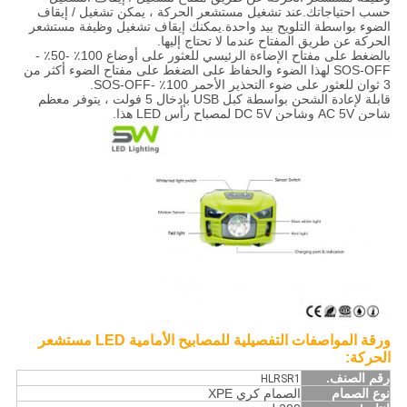
حسب احتياجاتك.عند تشغيل مستشعر الحركة ، يمكن تشغيل / إيقاف
الضوء بواسطة التلويح بيد واحدة.يمكنك إيقاف تشغيل وظيفة مستشعر
الحركة عن طريق المفتاح عندما لا تحتاج إليها.
بالضغط على مفتاح الإضاءة الرئيسي للعثور على أوضاع 100٪ -50٪ -
SOS-OFF لهذا الضوء والحفاظ على الضغط على مفتاح الضوء أكثر من
3 ثوان للعثور على ضوء التحذير الأحمر 100٪ -SOS-OFF.
قابلة لإعادة الشحن بواسطة كبل USB بإدخال 5 فولت ، يتوفر معظم
شاحن AC 5V وشاحن DC 5V لمصباح رأس LED هذا.
ورقة المواصفات التفصيلية للمصابيح الأمامية LED مستشعر
الحركة:
رقم الصنف.
HLRSR1
نوع الصمام
الصمام كري XPE