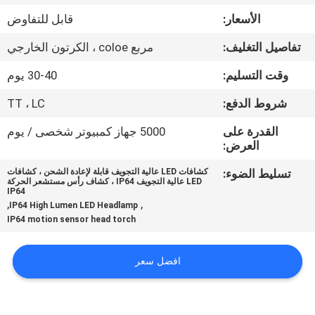
الأسعار:
قابل للتفاوض
مراقبة
تفاصيل التغليف:
مربع coloe ، الكرتون الخارجي
الجودة
وقت التسليم:
30-40 يوم
اتصل
شروط الدفع:
TT ، LC
بنا
القدرة على
5000 جهاز كمبيوتر شخصى / يوم
العرض:
أخبار
تسليط الضوء:
كشافات LED عالية التجويف قابلة لإعادة الشحن ، كشافات
LED عالية التجويف IP64 ، كشاف رأس مستشعر الحركة
IP64
,
,
IP64 High Lumen LED Headlamp
القضايا
IP64 motion sensor head torch
خريطة
افضل سعر
الموقع