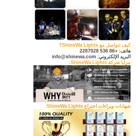
كيف تتواصل مع ShineWa Lights؟
هاتف: +86 536 2287028
البريد الإلكتروني: info@shinewa.com
مزايا شركة ShineWa Lights:
شهادات وبراءات اختراع ShineWa Lights: