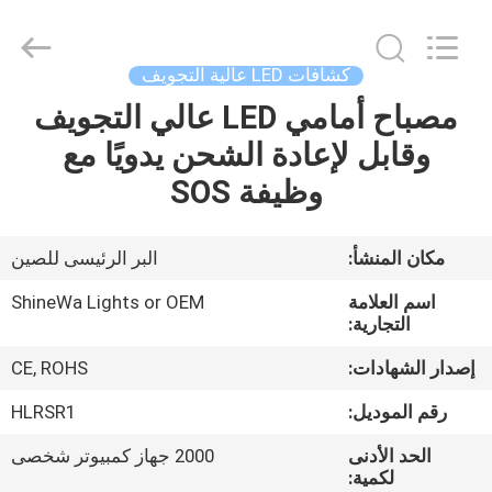
Weifang
ShineWa
International
Trade
Co.,
كشافات LED عالية التجويف
Ltd..
All
Rights
مصباح أمامي LED عالي التجويف
المنزل
Reserved.
وقابل لإعادة الشحن يدويًا مع
المنتجات
وظيفة SOS
فيديوهات
مكان المنشأ:
البر الرئيسى للصين
اسم العلامة
ShineWa Lights or OEM
حولنا
التجارية:
إصدار الشهادات:
CE, ROHS
جولة
رقم الموديل:
HLRSR1
في
الحد الأدنى
2000 جهاز كمبيوتر شخصى
المصنع
لكمية: