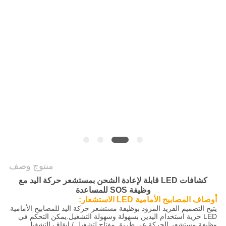
سياسة
الخصوصية
منتوج وصف
كشافات LED قابلة لإعادة الشحن بمستشعر حركة اليد مع
وظيفة SOS للمساعدة
أوصاف المصابيح الأمامية LED الاستشعار:
يتيح التصميم الفريد المزود بوظيفة مستشعر حركة اليد للمصابيح الأمامية
LED حرية استخدام اليدين بسهولة وسهولة التشغيل.يمكن التحكم في
وظيفة مستشعر الحركة عن طريق مفتاح لتشغيل / إيقاف التشغيل