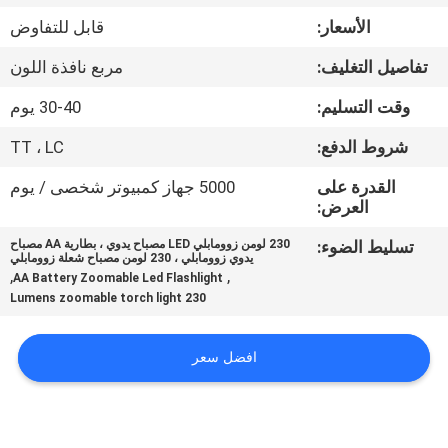
الأسعار:
قابل للتفاوض
مراقبة
تفاصيل التغليف:
مربع نافذة اللون
الجودة
وقت التسليم:
30-40 يوم
اتصل
شروط الدفع:
TT ، LC
بنا
القدرة على
5000 جهاز كمبيوتر شخصى / يوم
العرض:
أخبار
تسليط الضوء:
230 لومن زوومابلي LED مصباح يدوي ، بطارية AA مصباح
يدوي زوومابلي ، 230 لومن مصباح شعلة زوومابلي
,
,
AA Battery Zoomable Led Flashlight
القضايا
230 Lumens zoomable torch light
افضل سعر
خريطة
الموقع