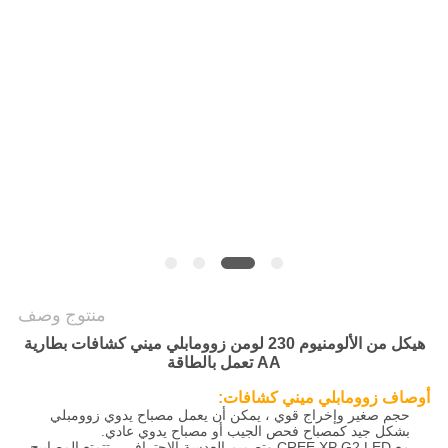
سياسة
الخصوصية
منتوج وصف
هيكل من الألومنيوم 230 لومن زوومابلي ميني كشافات بطارية
AA تعمل بالطاقة
أوصاف زوومابلي ميني كشافات:
حجم صغير وإخراج قوي ، يمكن أن يعمل مصباح يدوي زوومبلي
بشكل جيد كمصباح فحص الجيب أو مصباح يدوي عادي.
مع CREE XP G2 LED وتصميم العدسة الاحترافي ، تتمتع المصابيح