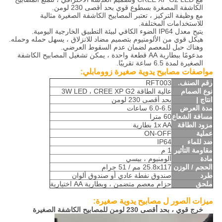
الكاشفة المصغرة بسطوع قوي بحد أقصى 230 لومن.
مع وظيفة التركيز ، تعتبر المصابيح الكاشفة الصغيرة مثالية
للاستخدامات المختلفة.
يتيح معدل IP64 الضوء الكافي لبيئة التطبيق الخارجية اليومية.
هيكل قوي من الألومنيوم بتصميم مضاد للانزلاق ، يسهل حمله وحمله.
وهناك حبل للمعصم لضمان عدم السقوط العرضي.
مدعومًا ببطارية AA قطعة واحدة ، يمكن تشغيل المصابيح الكاشفة
الصغيرة لمدة 6.5 ساعة تقريبًا.
مواصفات مصابيح يدوية صغيرة زوومابلي:
رقم الصنف.
RFT003
نوع الصمام
عالية الطاقة 3W LED ، CREE XP G2
انتاج |
بحد أقصى 230 لومن
مدة العرض
6.0-6.5 ساعات
مسافة الشعاع
60 مترا
مزود الطاقة
1x AA بطارية
عملية
ON-OFF
ضد للماء
IP64
مقاومة التأثير
1 م
مادة
ألومنيوم ، بيسي
الحجم / الوزن
25.8x117 مم / 51 جرام
طرد
صندوق نفطة عادي أو صندوق ألوان
ملحق
حزام معصم متضمن ، وبطارية AA اختيارية
ميزات الصور ل
مصابيح يدوية صغيرة
:
خرج قوي ، بحد أقصى 230 لومن للمصابيح الكاشفة الصغيرة