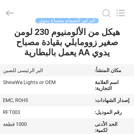
Weifang
ShineWa
International
Trade
Co.,
التركيز الصمام مصباح يدوي
Ltd..
All
Rights
هيكل من الألومنيوم 230 لومن
المنزل
Reserved.
صغير زوومابلي بقيادة مصباح
المنتجات
يدوي AA يعمل بالبطارية
فيديوهات
مكان المنشأ:
البر الرئيسى للصين
اسم العلامة
ShineWa Lights or OEM
حولنا
التجارية:
إصدار الشهادات:
EMC, ROHS
جولة
رقم الموديل:
RFT003
في
الحد الأدنى
1000 قطعة
المصنع
لكمية: