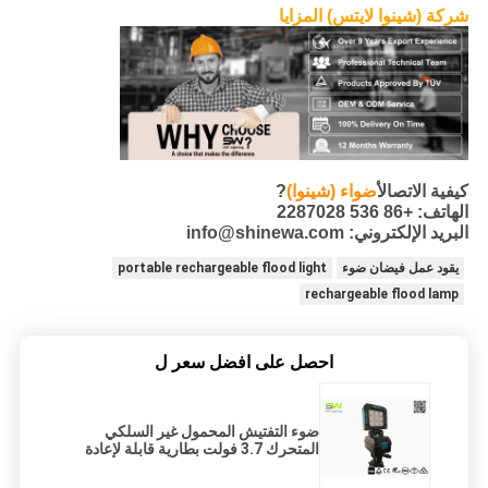
شركة (شينوا لايتس) المزايا
كيفية الاتصال
أضواء (شينوا)
?
الهاتف: +86 536 2287028
البريد الإلكتروني: info@shinewa.com
يقود عمل فيضان ضوء
portable rechargeable flood light
rechargeable flood lamp
احصل على افضل سعر ل
ضوء التفتيش المحمول غير السلكي
المتحرك 3.7 فولت بطارية قابلة لإعادة
الشحن من النوع C