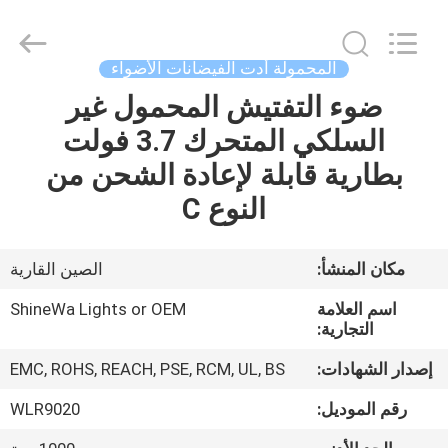
Weifang
ShineWa
International
Trade
Co.,
المحمولة أدت الفيضانات الأضواء
Ltd..
All
Rights
ضوء التفتيش المحمول غير
المنزل
Reserved.
السلكي المتحرك 3.7 فولت
المنتجات
بطارية قابلة لإعادة الشحن من
النوع C
فيديوهات
مكان المنشأ:
الصين القارية
حولنا
اسم العلامة
ShineWa Lights or OEM
التجارية:
جولة
إصدار الشهادات:
EMC, ROHS, REACH, PSE, RCM, UL, BS
في
رقم الموديل:
WLR9020
المصنع