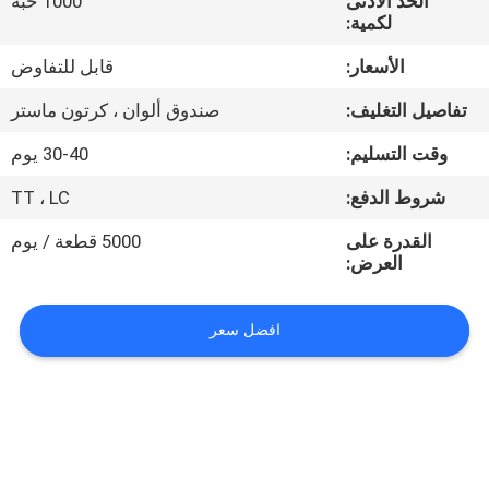
الحد الأدنى
1000 حبة
لكمية:
مراقبة
الأسعار:
قابل للتفاوض
الجودة
تفاصيل التغليف:
صندوق ألوان ، كرتون ماستر
اتصل
وقت التسليم:
30-40 يوم
بنا
شروط الدفع:
TT ، LC
القدرة على
5000 قطعة / يوم
أخبار
العرض:
القضايا
افضل سعر
خريطة
الموقع