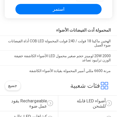
استمر
المحمولة أدت الفيضانات الأضواء
الهجين ماكيتا 18 فولت / 240 فولت المحمولة COB LED أداة الفيضانات
ضوء العمل
20W 2000 لومينز حجم صغير محمول LED الأضواء الكاشفة خفيفة
الوزن ترايبود تصاعد
مرنة 6600 مللي أمبير المحمولة بقيادة الأضواء الكاشفة
فئات شعبية
جميع
أضواء LED قابلة 
Rechargeable يقود 
للشحن
عمل ضوء
كشافات LED عالية 