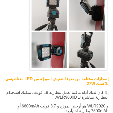
إصدارات مختلفة من ضوء التفتيش الموجّه من LED مغناطيسي
بلا سلك 27W:
إذا كان لديك أداة ماكيتا تعمل ببطارية 18 فولت، يمكنك استخدام
البطارية مباشرة لـ WLR9030D.
و WLR9020 هو أرخص نموذج و 3.7 فولت 6600mAh أو
7800mAh بطارية اختيارية.