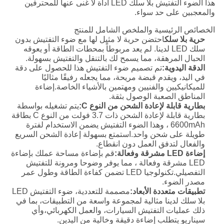
هذا الضوء التفتيش بلا سلك LED أداة لا غنى عنها للمحترفين
والمعجبين على حد سواء.
الخصائص الرئيسية والملخص الشامل للمنتج
حرية بلا سلك
احتضن حرية لا مثيل لها مع ضوء التفتيش بدون
سلك LED لدينا. لم يعد مربوطاً بمحطات الطاقة أو يعوقه
الحبال المرهقة، مما يسمح لك بالتنقل والتفتيش بسهولة.
الدقة اليدوية:
تم تصميم ضوء التفتيش هذا للحصول على دقة
في اليد، ويقدم قبضة مريحة، مما يجعله رفيقًا مثاليًا
للميكانيكيين والفنيين ومهتمين بالأشياء الخاصة.إضاءة
المناطق الصعبة الوصول بثقة.
بطارية قابلة لإعادة الشحن من النوع C:
يتم تشغيله بواسطة
بطارية قابلة لإعادة الشحن ذات 3.7 فولت من النوع C بطاقة
6600mAh ، وهذا الضوء التفتيش يضمن الاستخدام لفترة
طويلة على شحن واحد.استمتع بسهولة إعادة الشحن السريع
والفعال لتدفق العمل دون انقطاع.
إضاءة LED مشرقة وفعالة:
قم بإضاءة مساحة عملك بإضاءة
LED مشرقة وفعالة ، مما يوفر وضوحا ومرونة للتفتيش
التفصيلي.تكنولوجيا LED تضمن كفاءة الطاقة وطول عمر
مصدر الضوء.
تطبيقات متعددة الأبعاد:
مصممة للتعددية، ضوء التفتيش LED
بلا سلك لدينا مثالية لمجموعة واسعة من التطبيقات، بما في
ذلك عمليات التفتيش السيارات، والعمل الكهربائي،وأي
سيناريو يتطلب إضاءة دقيقة وخالية من اليدين.