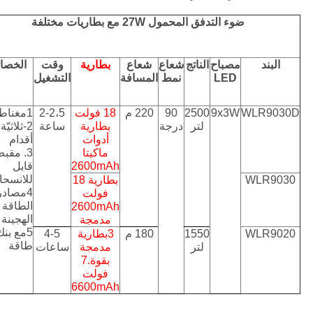
ضوء التدفق المحمول 27W مع بطاريات مختلفة
البند
مصباح
الناتج
شعاع
شعاع
بطارية
وقت
الخصا
LED
نمط
المسافة
التشغيل
WLR9030D
9x3W
2500
90
220 م
18 فولت
2-2،5
1مغناطيسي
لتر
درجة
بطارية
ساعة
2-ثلاثيّة
أدوات
أقدام
ماكيتا
3. مقب
2600mAh
قابل
للانسح
WLR9030
بطارية 18
4مصادر
فولت
الطاقة
2600mAh
الهجينة
مدمجة
5مع بنك
WLR9020
1550
180 م
3بطارية
4-5
طاقة
لتر
مدمجة
ساعات
بقوة.7
فولت
6600mAh