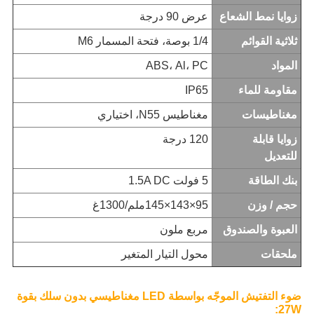
زوايا نمط الشعاع
عرض 90 درجة
ثلاثية القوائم
1/4 بوصة، فتحة المسمار M6
المواد
ABS، Al، PC
مقاومة للماء
IP65
مغناطيسات
مغناطيس N55، اختياري
زوايا قابلة
120 درجة
للتعديل
بنك الطاقة
5 فولت 1.5A DC
حجم / وزن
95×143×145ملم/1300غ
العبوة والصندوق
مربع ملون
ملحقات
محول التيار المتغير
ضوء التفتيش الموجّه بواسطة LED مغناطيسي بدون سلك بقوة
27W: