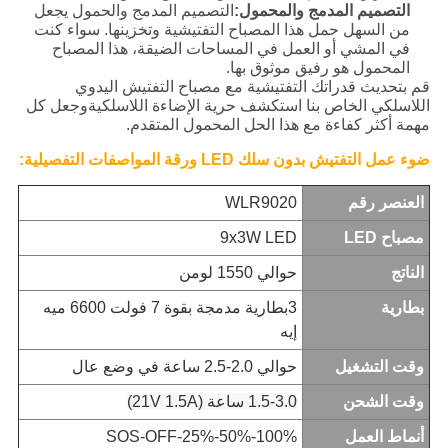
التصميم المدمج والمحمول:
التصميم المدمج والحمول يجعل
من السهل حمل هذا المصباح التفتيشية وتخزينها. سواء كنت
في المشي أو العمل في المساحات الضيقة، هذا المصباح
المحمول هو رفيق موثوق بها.
قم بتحديث قدراتك التفتيشية مع مصباح التفتيش اليدوي
اللاسلكي الخاص بنا استكشف حرية الإضاءة اللاسلكيةوجعل كل
مهمة أكثر كفاءة مع هذا الحل المحمول المتقدم.
ضوء عمل التفتيش بدون سلك LED
ورقة المواصفات التفصيلية:
العنصر رقم
WLR9020
مصباح LED
9x3W LED
الناتج
حوالي 1550 لومن
بطارية
3بطارية مدمجة بقوة 7 فولت 6600 ميه
إيه
وقت التشغيل
حوالي 2.0-2.5 ساعة في وضع عال
وقت الشحن
1.5-3.0 ساعة (21V 1.5A)
أنماط العمل
100%-50%-25%-SOS-OFF