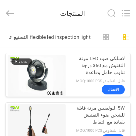
Weifang
ShineWa
International
المنتجات
Trade
Co.,
Ltd..
All
Rights
المنزل
Reserved.
flexible led inspection light التصنيع عبر الإنترنت
المنتجات
لاسلكي ضوء LED مرنة
التفتيش مع 360 درجة
فيديوهات
تناوب حامل وقاعدة
مغناطيسية
قابل للتفاوض MOQ:1000 PCS
حولنا
الاتصال
جولة
5W البوليفيين مرنة قابلة
للشحن ضوء التفتيش
في
بقيادة مع التقاط
المصنع
المغناطيسي وقاعدة
قابل للتفاوض MOQ:1000 PCS