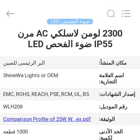
Weifang
ShineWa
International
Trade
Co.,
ضوء التفتيش LED
Ltd..
All
Rights
2300 لومن لاسلكي AC مرن
المنزل
Reserved.
IP55 ضوء الفحص LED
المنتجات
مكان المنشأ:
البر الرئيسى للصين
فيديوهات
اسم العلامة
ShineWa Lights or OEM
التجارية:
حولنا
إصدار الشهادات:
EMC, ROHS, REACH, PSE, RCM, UL, BS
رقم الموديل:
WLH208
جولة
الوثيقة:
Comparison Profile of 25W W...es.pdf
في
الحد الأدنى
1000 قطعة
المصنع
لكمية: