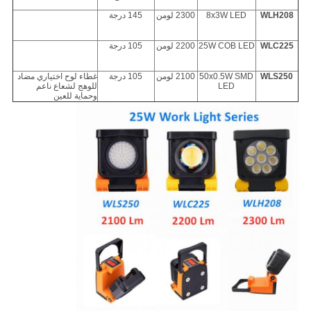
WLH208
8x3W LED
2300 لومن
145 درجة
WLC225
25W COB LED
2200 لومن
105 درجة
WLS250
50x0.5W SMD
2100 لومن
105 درجة
غطاء لوح اختياري مضاد
LED
للوهج لشعاع ناعم
وحماية للعين