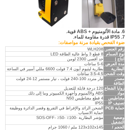
6. مادة الألومنيوم + ABS قوية.
7. IP55 قدرة مقاومة للماء.
ضوء الفحص بقيادة مرنة
مواصفات:
رقم العنصر.
WLH208
نوع الصمام
8 قطع 3 واط عالية الطاقة LED
انتاج |
حد أقصى 2300 لومن
مدة العرض
5-6 ساعات
البطارية
بطارية ليثيوم أيون 7.4 فولت 6600 مللي أمبير في الساعة
وقت الشحن
3.5-4.5 ساعات
مصدر
تيار متردد 100-240 فولت ، تيار مستمر 12-24 فولت
الطاقة
زوايا الشعاع
120 درجة قابلة للتعديل
مواد
ABS والألمنيوم وأجهزة الكمبيوتر وما إلى ذلك
مغناطيس
4 قطع مغناطيس N50
تصنيف IP
IP55
حماية PCB
الشحن الزائد والإفراط في التفريغ وقصر الدائرة ووظيفة
حماية الانسياب
وضعية
مؤشر البطارية -100٪ -50٪ -SOS-OFF
التشغيل
الحجم /
123x102x145 ملم / 1060 جرام