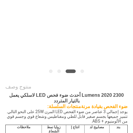
سياسة
الخصوصية
منتوج وصف
2300 Lumens 2020 أحدث ضوء فحص LED لاسلكي يعمل
بالتيار المتردد
ضوء الفحص بقيادة مرنة
منتجات السلسلة:
يوجد إجمالي 3 عناصر من ضوء الفحص LED المرن 25W على النحو التالي.
تتميز جميعها بجسم صغير قابل للطي ومغناطيس وشعاع قوي وجسم قوي
من الألومنيوم + ABS.
بند
مصابيح لد
انتاج |
زوايا نمط
ملاحظات
الشعاع