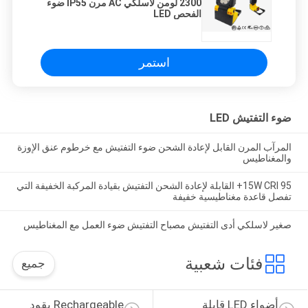
2300 لومن لاسلكي AC مرن IP55 ضوء
الفحص LED
استمر
ضوء التفتيش LED
المرآب المرن القابل لإعادة الشحن ضوء التفتيش مع خرطوم عنق الإوزة
والمغناطيس
15W CRI 95+ القابلة لإعادة الشحن التفتيش بقيادة المركبة الخفيفة التي
تفصل قاعدة مغناطيسية خفيفة
صغير لاسلكي أدى التفتيش مصباح التفتيش ضوء العمل مع المغناطيس
فئات شعبية
جميع
أضواء LED قابلة 
Rechargeable يقود 