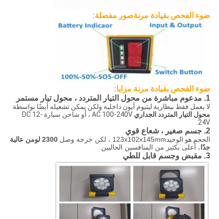
ضوء الفحص بقيادة مرنة
صور مفصلة
:
ضوء الفحص بقيادة مرنة
مزايا:
1. مدعوم مباشرة من محول التيار المتردد ، محول تيار مستمر
لا يعمل فقط ببطارية ليثيوم أيون داخلية ولكن يمكن تشغيله أيضًا بواسطة
محول التيار المتردد الجداري
AC 100-240V ، أو شاحن سيارة DC 12-
24V.
2. جسم صغير ، شعاع قوي
الحجم هو الوحيد
123x102x145mm ، لكن خرجه وصل
2300 لومن عالية
جدًا
، أعلى بكثير من المنافسين الحاليين.
3. مقبض وجسم قابل للطي