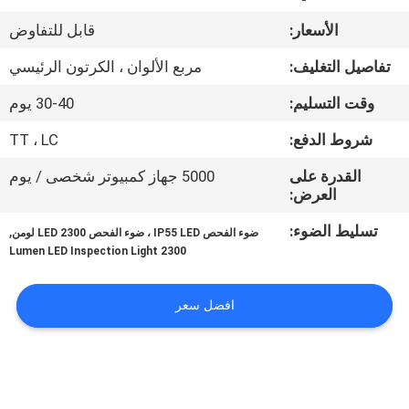
الأسعار:
قابل للتفاوض
مراقبة
الجودة
تفاصيل التغليف:
مربع الألوان ، الكرتون الرئيسي
وقت التسليم:
30-40 يوم
اتصل
شروط الدفع:
TT ، LC
بنا
القدرة على
5000 جهاز كمبيوتر شخصى / يوم
العرض:
أخبار
تسليط الضوء:
,
ضوء الفحص IP55 LED ، ضوء الفحص LED 2300 لومن
2300 Lumen LED Inspection Light
القضايا
افضل سعر
خريطة
الموقع