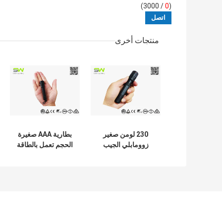
/ 3000)
0
(
منتجات أخرى
230 لومن صغير
بطارية AAA صغيرة
زوومابلي الجيب
الحجم تعمل بالطاقة
بقيادة مصباح يدوي
100 لومن مصباح
EMC ROHS
جيب زوومابلي
المعتمدة