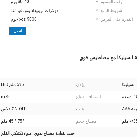
وقت التسليم:
30-40 يوم
شروط الدفع:
دولارات ترينيداد وتوباغو، LC
القدرة على العرض:
5000 pcs/يوم
اتصل
يؤدى:
5x5 ملم LED
شمعة
المسافة شعاع:
40 m
يثبت:
ON-OFF فلاش
Ф ملم
مصباح حجم:
*75 * 45 ملم
جيب بقيادة مصباح يدوي
,
ضوء تكتيكي القلم