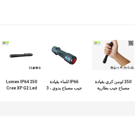
250 لومن كري بقيادة
IP66 للماء بقيادة
250 Lumen IP64
مصباح جيب بطارية
جيب مصباح يدوي ، 3
Cree XP G2 Led
AA بالطاقة
م إسقاط المقاومة
Penlight Medical
بقيادة جيب الشعلة
with Clip، Doctor
Pen Light