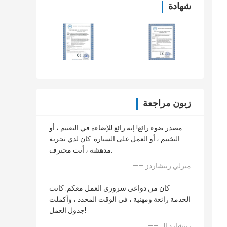
شهادة
زبون مراجعة
مصدر ضوء رائع! إنه رائع للإضاءة في التعتيم ، أو
التخييم ، أو العمل على السيارة. كان لدي تجربة
مدهشة ، أنت محترف.
—— ميرلي ريتشاردز
كان من دواعي سروري العمل معكم. كانت
الخدمة رائعة ومهنية ، في الوقت المحدد ، وأكملت
جدول العمل!
—— ريتشارد إل