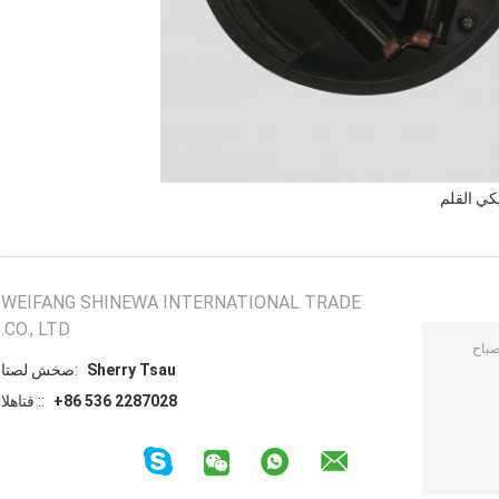
كي القلم
WEIFANG SHINEWA INTERNATIONAL TRADE
CO., LTD.
Sherry Tsau
اتصل شخص:
+86 536 2287028
الهاتف ::