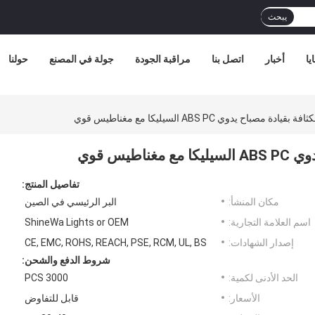
يبحث
يا
أخبار
اتصل بنا
مراقبة الجودة
جولة في المصنع
حولنا
صباح يدوي ABS PC السيليكا مع مغناطيس قوي
يس قوي
تفاصيل المنتج:
مكان المنشأ:
البر الرئيسي في الصين
اسم العلامة التجارية:
ShineWa Lights or OEM
إصدار الشهادات:
CE, EMC, ROHS, REACH, PSE, RCM, UL, BS
شروط الدفع والشحن:
الحد الأدنى لكمية:
3000 PCS
الأسعار:
قابل للتفاوض