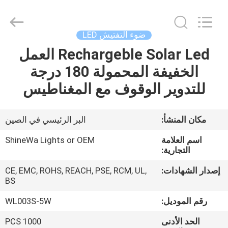
Weifang
ShineWa
International
Trade
Co.,
ضوء التفتيش LED
Ltd..
All
Rights
Rechargeble Solar Led العمل
المنزل
Reserved.
الخفيفة المحمولة 180 درجة
المنتجات
للتدوير الوقوف مع المغناطيس
فيديوهات
مكان المنشأ:
البر الرئيسي في الصين
اسم العلامة
ShineWa Lights or OEM
حولنا
التجارية:
إصدار الشهادات:
CE, EMC, ROHS, REACH, PSE, RCM, UL,
جولة
BS
في
رقم الموديل:
WL003S-5W
المصنع
الحد الأدنى
1000 PCS