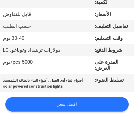
لكمية:
مراقبة
الأسعار:
قابل للتفاوض
الجودة
تفاصيل التغليف:
حسب الطلب
وقت التسليم:
30-40 يوم
اتصل
شروط الدفع:
دولارات ترينيداد وتوباغو، LC
بنا
القدرة على
5000 pcs/يوم
العرض:
أخبار
تسليط الضوء:
,
أضواء البناء أدى العمل ، أضواء البناء بالطاقة الشمسية
solar powered construction lights
القضايا
افضل سعر
خريطة
الموقع