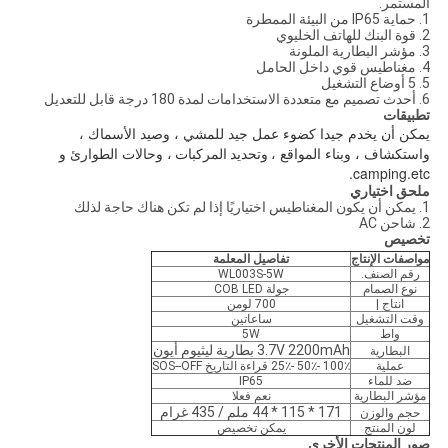
المستمر.
1. حماية IP65 من البيئة الممطرة
2. قوة البنك للهاتف الخليوي
3. مؤشر البطارية الملونة
4. مغناطيس قوي داخل الحامل
5. 5 أوضاع التشغيل
6. أحدث تصميم مع متعددة الاستخدامات لمدة 180 درجة قابل للتعديل
تطبيقات
يمكن أن يخدم جيدا كضوء عمل جيد للمشي ، وصيد الأسماك ،
واستكشاف ، وبناء المواقع ،
وتحديد
المركبات
، وحالات الطوارئ و
camping.etc.
ملحق اختياري
1. يمكن أن يكون المغناطيس اختياريًا إذا لم تكن هناك حاجة لذلك
2. شاحن AC
تخصيص
مواصفات الإنتاج
تفاصيل المعلمة
رقم الصنف.
WL003S-5W
نوع الصمام
جولة COB LED
انتاج |
700 لومن
وقت التشغيل
ساعاتين
واط
5W
3.7V 2200mAh بطارية ليثيوم أيون
البطارية
عملية
100٪ -50٪ -25٪ قراءة التاريخ SOS--OFF
ضد للماء
IP65
مؤشر البطارية
نعم فعلا
171 * 115 * 44 ملم / 435 غرام
حجم والوزن
لون المنتج
يمكن تخصيص
صور المنتجات الأخرى