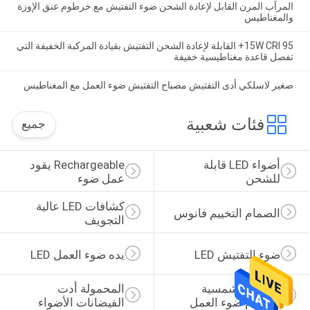
المرآب المرن القابل لإعادة الشحن ضوء التفتيش مع خرطوم عنق الإوزة
والمغناطيس
15W CRI 95+ القابلة لإعادة الشحن التفتيش بقيادة المركبة الخفيفة التي
تفصل قاعدة مغناطيسية خفيفة
صغير لاسلكي أدى التفتيش مصباح التفتيش ضوء العمل مع المغناطيس
فئات شعبية
جميع
أضواء LED قابلة 
Rechargeable يقود 
للشحن
عمل ضوء
كشافات LED عالية 
الصمام التخييم فانوس
التجويف
ضوء التفتيش LED
يده ضوء العمل LED
الطاقة الشمسية 
المحمولة أدت 
الصمام ضوء العمل
الفيضانات الأضواء