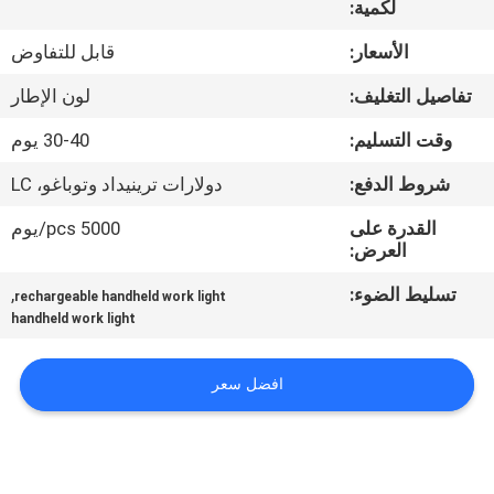
لكمية:
مراقبة
الأسعار:
قابل للتفاوض
الجودة
تفاصيل التغليف:
لون الإطار
وقت التسليم:
30-40 يوم
اتصل
شروط الدفع:
دولارات ترينيداد وتوباغو، LC
بنا
القدرة على
5000 pcs/يوم
العرض:
أخبار
تسليط الضوء:
,
rechargeable handheld work light
handheld work light
القضايا
افضل سعر
خريطة
الموقع