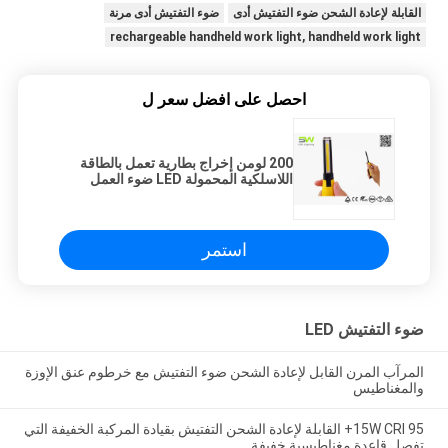
القابلة لإعادة الشحن ضوء التفتيش أدى
ضوء التفتيش أدى مرنة
rechargeable handheld work light, handheld work light
احصل على افضل سعر ل
200 لومن إخراج بطارية تعمل بالطاقة
اللاسلكية المحمولة LED ضوء العمل
جسم صغير
استمر
ضوء التفتيش LED
المرآب المرن القابل لإعادة الشحن ضوء التفتيش مع خرطوم عنق الإوزة
والمغناطيس
15W CRI 95+ القابلة لإعادة الشحن التفتيش بقيادة المركبة الخفيفة التي
تفصل قاعدة مغناطيسية خفيفة