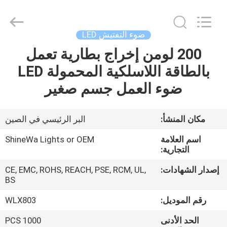
Weifang
ShineWa
International
Trade
Co.,
ضوء التفتيش LED
Ltd..
All
Rights
200 لومن إخراج بطارية تعمل
المنزل
Reserved.
بالطاقة اللاسلكية المحمولة LED
المنتجات
ضوء العمل جسم صغير
فيديوهات
مكان المنشأ:
البر الرئيسي في الصين
اسم العلامة
ShineWa Lights or OEM
حولنا
التجارية:
إصدار الشهادات:
CE, EMC, ROHS, REACH, PSE, RCM, UL,
جولة
BS
في
رقم الموديل:
WLX803
المصنع
الحد الأدنى
1000 PCS