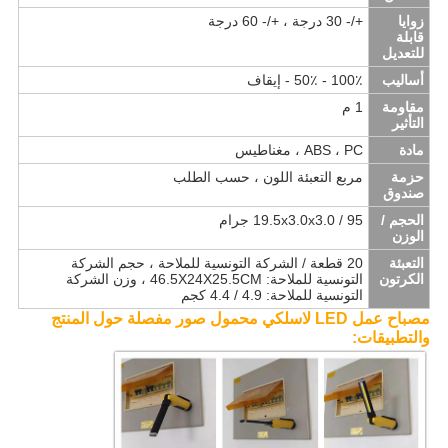
زوايا
+/- 30 درجة ، +/- 60 درجة
قابلة
للتعديل
أساليب
100٪ - 50٪ - إيقاف
مقاومة
1 م
التأثير
مادة
ABS ، PC ، مغناطيس
حزمة
مربع التعبئة اللون ، حسب الطلب
صندوق
الحجم /
19.5x3.0x3.0 / 95 جرام
الوزن
التعبئة
20 قطعة / الشركة التونسية للملاحة ، حجم الشركة
الكرتون
التونسية للملاحة: 46.5X24X25.5CM ، وزن الشركة
التونسية للملاحة: 4.9 / 4.4 كجم
مصباح عمل LED لاسلكي محمول صور مفصلة حول المنتج
والتطبيقات: