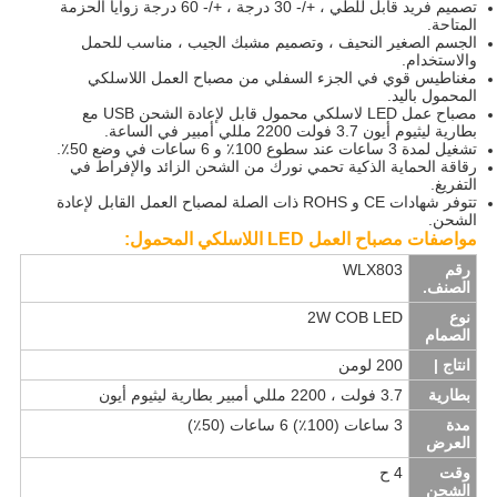
تصميم فريد قابل للطي ،
+/- 30 درجة ، +/- 60 درجة زوايا الحزمة
المتاحة.
الجسم الصغير النحيف ، وتصميم مشبك الجيب ، مناسب للحمل
والاستخدام.
مغناطيس قوي في الجزء السفلي من مصباح العمل اللاسلكي
المحمول باليد.
مصباح عمل LED لاسلكي محمول قابل لإعادة الشحن USB مع
بطارية ليثيوم أيون 3.7 فولت 2200 مللي أمبير في الساعة.
تشغيل لمدة 3 ساعات عند سطوع 100٪ و 6 ساعات في وضع 50٪.
رقاقة الحماية الذكية تحمي نورك من الشحن الزائد والإفراط في
التفريغ.
تتوفر شهادات CE و ROHS ذات الصلة لمصباح العمل القابل لإعادة
الشحن.
مواصفات مصباح العمل LED اللاسلكي المحمول:
رقم
WLX803
الصنف.
نوع
2W COB LED
الصمام
انتاج |
200 لومن
بطارية
3.7 فولت ، 2200 مللي أمبير بطارية ليثيوم أيون
مدة
3 ساعات (100٪) 6 ساعات (50٪)
العرض
وقت
4 ح
الشحن