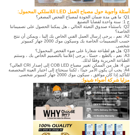
أسئلة وأجوبة حول مصباح العمل LED اللاسلكي المحمول:
Q1: ما هي مدة ضمان الجودة لمصباح الفحص المصغر؟
ج 1: سنة واحدة لقضايا التصنيع
Q2: باستثناء صندوق التعبئة الحالي ، هل يمكننا الحصول على تصميماتنا
الخاصة؟
A2: نعم ، يرجى إرسال العمل الفني الخاص بك إلينا ، ويمكن أن ننتج
حسب التصميمات الخاصة بك وسيكون موك 2000 جهاز كمبيوتر
شخصى.
Q3: هل هو لطباعة شعارنا على ضوء الفحص المحمول؟
A3: نعم ، بالطبع ، حسنًا ، يرجى إعلامنا بالتصميم الخاص بك ، وستتم
الطباعة الحريرية وفقًا لذلك.
س 4: هل من الممكن تغيير مصباح COB LED إلى إصدار CRI العالي؟
A4: يجب أن يكون الأمر جيدًا ، لكننا سنحتاج إلى اختبار العينة المخصصة
للتأكيد.إذا كان موافق ، سيكون موك 2000 جهاز كمبيوتر شخصى.
مزايا شركة أضواء شينوا: