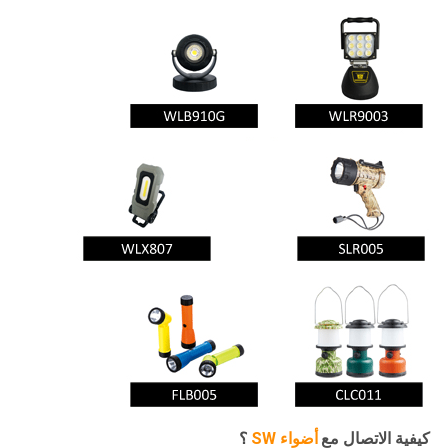
كيفية الاتصال مع
أضواء SW
؟