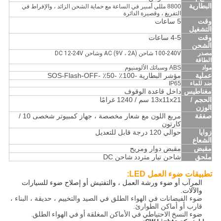
البطارية
8800 مللي أمبير في الساعة مع حماية الشحن الزائد ، والإفراط في
التفريغ ، وقصيرة الدائرة
وقت
5 ساعات
التشغيل
وقت
4-5 ساعات
الشحن
مصدر
100-240V شاحن AC (9V ، 2A) وشاحن DC 12-24V
الطاقة
مواد
ABS وسبائك الألومنيوم
عملية
مؤشر البطارية -100٪ -50٪ -SOS-Flash-OFF
ضد للماء
IP65
مغناطيس
داخل قاعدة الوقوف
الحجم /
13x11x21 سم / 1240 غرامًا
الوزن
صفقة
مربع اللون مع شعار مخصصة ، جهاز كمبيوتر شخصى 10 /
كارتون
زوايا
حوالي 120 درجة قابل للتعديل
الشعاع
مقبض
مقبض دوار ومريح
ملحق
شاحن تيار متردد
شاحن DC
تطبيقات ضوء العمل LED:
المرآب أو ضوء ورشة العمل ، والتفتيش أو إصلاح ضوء للسيارات
والآلات.
ضوء الفيضانات في الهواء الطلق في الصيد والتخييم ، حديقة ، البناء ،
قارب أو أماكن الطوارئ.
ضوء النسخ الاحتياطي في الأماكن المغلقة أو في الهواء الطلق.