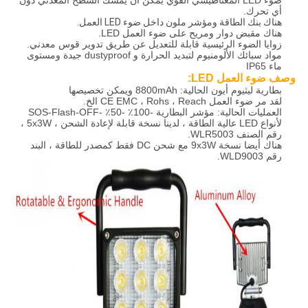
ضوء LED المغناطيسي القوي يمكن أن يمسك السطح المعدني دون
أي تحرك.
هناك بنك الطاقة ومؤشر ملون داخل ضوء LED العمل.
هناك مقبض دوار ومريح على ضوء العمل LED.
زوايا الضوء الرئيسية قابلة للتعديل عن طريق تدوير قوس معدني.
مواد سبائك الألومنيوم لتبديد الحرارة و dustyproof جيدة ومستوى
ماء IP65
وصف ضوء العمل LED:
بطارية ليثيوم أيون الحالية: 8800mAh ويمكن تخصيصها
لقد مر ضوء العمل CE EMC ، Rohs ، Reach الخ.
العمليات الحالية: مؤشر البطارية -100٪ -50٪ -SOS-Flash-OFF
لأنواع LED عالية الطاقة ، لدينا نسخة قابلة لإعادة الشحن ، 5x3W ،
رقم الصنف WLR5003.
هناك أيضا نسخة 9x3W مع شحن DC فقط كمصدر للطاقة ، البند
رقم WLD9003.