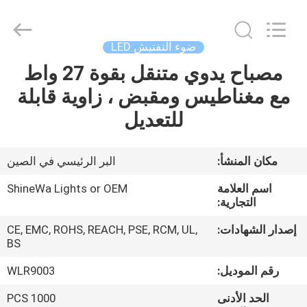
Weifang
ShineWa
International
Trade
Co.,
ضوء التفتيش LED
Ltd..
All
Rights
مصباح يدوي متنقل بقوة 27 واط
المنزل
Reserved.
مع مغناطيس ومقبض ، زاوية قابلة
المنتجات
للتعديل
فيديوهات
مكان المنشأ:
البر الرئيسي في الصين
اسم العلامة
ShineWa Lights or OEM
حولنا
التجارية:
إصدار الشهادات:
CE, EMC, ROHS, REACH, PSE, RCM, UL,
جولة
BS
في
رقم الموديل:
WLR9003
المصنع
الحد الأدنى
1000 PCS