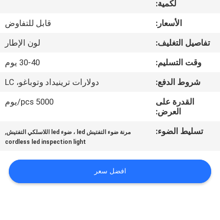
لكمية:
مراقبة
الأسعار:
قابل للتفاوض
الجودة
تفاصيل التغليف:
لون الإطار
وقت التسليم:
30-40 يوم
اتصل
شروط الدفع:
دولارات ترينيداد وتوباغو، LC
بنا
القدرة على
5000 pcs/يوم
العرض:
أخبار
تسليط الضوء:
,
مرنة ضوء التفتيش led ، ضوء led اللاسلكي التفتيش
cordless led inspection light
القضايا
افضل سعر
خريطة
الموقع