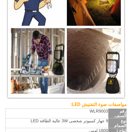
مواصفات ضوء التفتيش LED:
رقم
WLR9003
الصنف.
نوع
9 جهاز كمبيوتر شخصى 3W عالية الطاقة LED
الصمام
انتاج |
1800 لومن