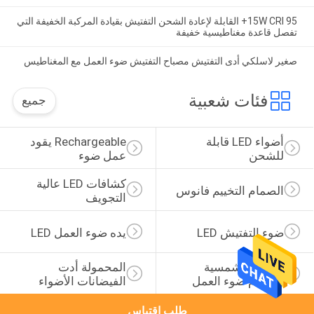
15W CRI 95+ القابلة لإعادة الشحن التفتيش بقيادة المركبة الخفيفة التي
تفصل قاعدة مغناطيسية خفيفة
صغير لاسلكي أدى التفتيش مصباح التفتيش ضوء العمل مع المغناطيس
فئات شعبية
جميع
أضواء LED قابلة 
Rechargeable يقود 
للشحن
عمل ضوء
كشافات LED عالية 
الصمام التخييم فانوس
التجويف
ضوء التفتيش LED
يده ضوء العمل LED
الطاقة الشمسية 
المحمولة أدت 
الصمام ضوء العمل
الفيضانات الأضواء
طلب اقتباس