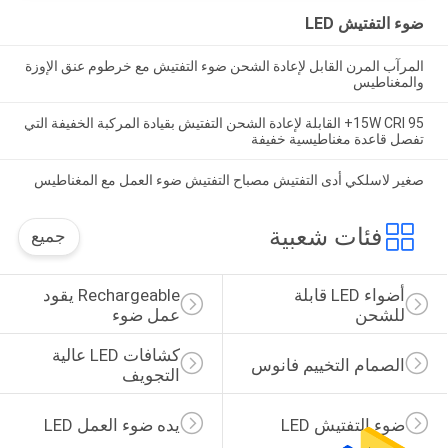
ضوء التفتيش LED
المرآب المرن القابل لإعادة الشحن ضوء التفتيش مع خرطوم عنق الإوزة
والمغناطيس
15W CRI 95+ القابلة لإعادة الشحن التفتيش بقيادة المركبة الخفيفة التي
تفصل قاعدة مغناطيسية خفيفة
صغير لاسلكي أدى التفتيش مصباح التفتيش ضوء العمل مع المغناطيس
فئات شعبية
جميع
أضواء LED قابلة 
Rechargeable يقود 
للشحن
عمل ضوء
كشافات LED عالية 
الصمام التخييم فانوس
التجويف
ضوء التفتيش LED
يده ضوء العمل LED