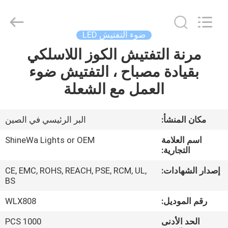
Weifang
ShineWa
International
Trade
Co.,
ضوء التفتيش LED
Ltd..
All
Rights
مرنة التفتيش الكوز اللاسلكي
المنزل
Reserved.
بقيادة مصباح ، التفتيش ضوء
المنتجات
العمل مع الشعلة
فيديوهات
مكان المنشأ:
البر الرئيسي في الصين
اسم العلامة
ShineWa Lights or OEM
حولنا
التجارية:
إصدار الشهادات:
CE, EMC, ROHS, REACH, PSE, RCM, UL,
جولة
BS
في
رقم الموديل:
WLX808
المصنع
الحد الأدنى
1000 PCS