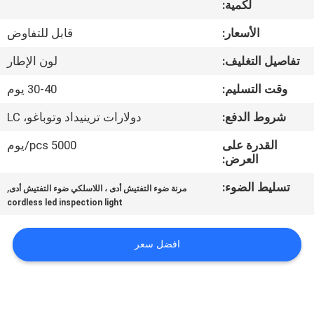
لكمية:
مراقبة
الأسعار:
قابل للتفاوض
الجودة
تفاصيل التغليف:
لون الإطار
وقت التسليم:
30-40 يوم
اتصل
شروط الدفع:
دولارات ترينيداد وتوباغو، LC
بنا
القدرة على
5000 pcs/يوم
العرض:
أخبار
تسليط الضوء:
,
مرنة ضوء التفتيش أدى ، اللاسلكي ضوء التفتيش أدى
cordless led inspection light
القضايا
افضل سعر
خريطة
الموقع