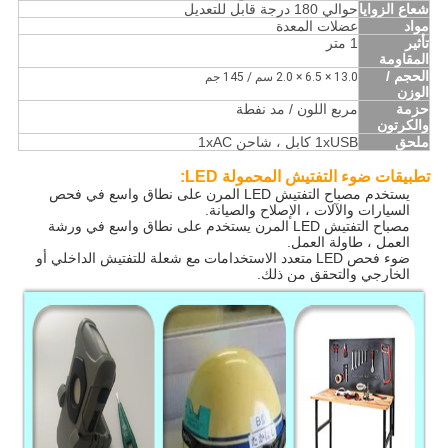
شعاع الزوايا
حوالي 180 درجة قابل للتعديل
مواد
عضلات المعدة
تأثير
1 متر
المقاومة
الحجم /
13.0 × 6.5 × 2.0 سم / 145 جم
الوزن
حزمة
مربع اللون / مد نفطة
والكرتون
ملحق
1xUSB كابل ، شاحن 1xAC
تطبيقات ضوء التفتيش المحمولة LED:
يستخدم مصباح التفتيش LED المرن على نطاق واسع في فحص
السيارات والآلات ، الإصلاح والصيانة.
مصباح التفتيش LED المرن يستخدم على نطاق واسع في ورشة
العمل ، طاولة العمل.
ضوء فحص LED
متعدد الاستخدامات
مع شعلة للتفتيش الداخلي أو
الخارجي والتحقق من ذلك.