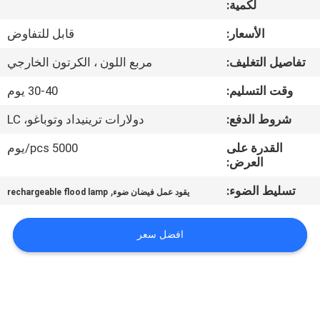
لكمية:
مراقبة
الأسعار:
قابل للتفاوض
الجودة
تفاصيل التغليف:
مربع اللون ، الكرتون الخارجي
وقت التسليم:
30-40 يوم
اتصل
شروط الدفع:
دولارات ترينيداد وتوباغو، LC
بنا
القدرة على
5000 pcs/يوم
العرض:
أخبار
تسليط الضوء:
,
يقود عمل فيضان ضوء
rechargeable flood lamp
القضايا
افضل سعر
خريطة
الموقع