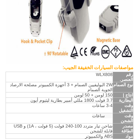
مواصفات السيارات الخفيفة الجيب:
رقم
WLX808
العنصر.
نوع الصمام
2W البوليفيين الصمام + 3 أجهزة الكمبيوتر مصلحة الارصاد
الجوية الصمام
انتاج |
150 لومن + 50 لومن
البطارية
3.7 فولت 1800 مللي أمبير بطارية ليثيوم أيون
وقت
3-4 ساعات
التشغيل
وقت
3-4 ساعات
الشحن
مصدر
شاحن تيار متردد 100-240 فولت (5 فولت ، 1A) و USB
الطاقة
قابلة للشحن
مواد
ABS والكمبيوتر