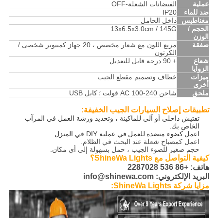
عملية
الفيضانات الشعلة-OFF
ضد للماء
IP20
مغناطيس
داخل الحامل
الحجم /
13x6.5x3.0cm / 145G
الوزن
صفقة
مربع اللون مع شعار مخصص ، 20 جهاز كمبيوتر شخصى /
الكرتون
شعاع
± 90 درجة قابل للتعديل
الزوايا
ميزات
خطاف وتصميم مقطع الجيب
أخرى
ملحق
شاحن AC 100-240 فولت ؛
كابل USB
تطبيقات إصلاح السيارات الجيب الخفيفة:
تفتيش داخلي أو آلي للماكينة ، وتحديد ورشة العمل في المرآب
الخاص بك.
اعمل
كضوء منضدة
للعمل
في عملية DIY في المنزل.
اعمل كمصباح شعلة عند البحث في الظلام.
حجم صغير للضوء الجيب ، حمل بسهولة إلى أي مكان.
كيفية التواصل مع ShineWa Lights؟
هاتف: +86 536 2287028
البريد الإلكتروني: info@shinewa.com
مزايا شركة ShineWa Lights: