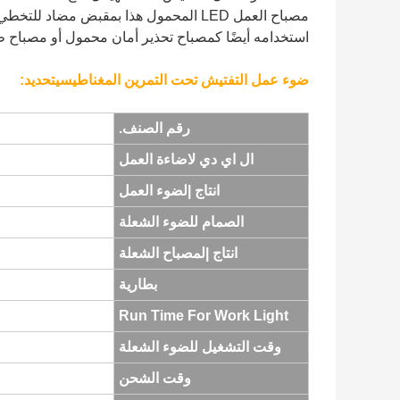
استخدامه أيضًا كمصباح تحذير أمان محمول أو مصباح
ضوء عمل التفتيش تحت التمرين المغناطيسي
تحديد:
رقم الصنف.
ال اي دي لاضاءة العمل
انتاج |
لضوء العمل
الصمام للضوء الشعلة
انتاج |
لمصباح الشعلة
بطارية
Run Time For Work Light
وقت التشغيل للضوء الشعلة
وقت الشحن