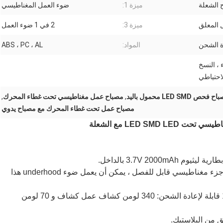
ميزة 1:
ضوء العمل المغناطيسي
 المعلق
ميزة 3:
2 في 1 ضوء العمل
ة الشحن
المواد:
ABS ، PC ، AL
ء ، النسخ
احتياطي
 فحص LED SMD محمول باليد
,
مصباح عمل مغناطيسي تحت غطاء المحرك
,
مصباح عمل تحت غطاء المحرك مع مصباح يدوي
LED SMD  مع الشعلة
ضوء عمل فحص Underhood المغناطيسي: من خلال جزء مغناطيسي قابل للفصل ، يمكن أن يعمل ضوء underhood هذا
شعلة إضاءة Underhood متعددة الاستخدامات 2 في 1 قابلة لإعادة الشحن: 340 لومن كشاف عمل كشاف و 70 لومن
من البلاستيك.