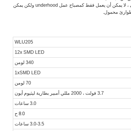
مصباح العمل LED المحمول هذا بمقبض مضاد للتخطي ، لا يمكن أن يعمل فقط كمصباح عمل underhood ولكن يمكن
 طوارئ محمول.
WLU205
12x SMD LED
340 لومن
1xSMD LED
70 لومن
3.7 فولت ، 2000 مللي أمبير بطارية ليثيوم أيون
3.0 ساعات
8.0 ح
3.0-3.5 ساعات