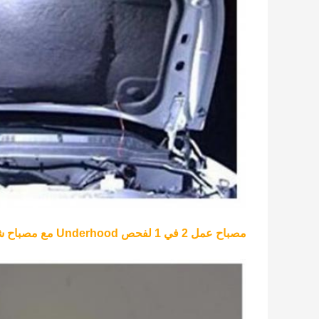
مصباح عمل 2 في 1 لفحص Underhood مع مصباح شعلة قطعة واحدة