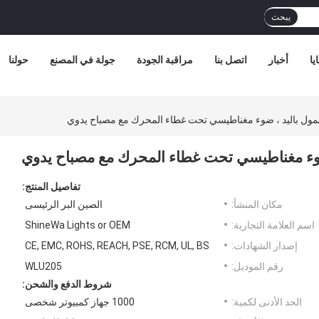
يبحث
يا
أخبار
اتصل بنا
مراقبة الجودة
جولة في المصنع
حولنا
تفاصيل المنتج:
مكان المنشأ:
الصين البر الرئيسى
اسم العلامة التجارية:
ShineWa Lights or OEM
إصدار الشهادات:
CE, EMC, ROHS, REACH, PSE, RCM, UL, BS
رقم الموديل:
WLU205
شروط الدفع والشحن:
الحد الأدنى لكمية:
1000 جهاز كمبيوتر شخصى