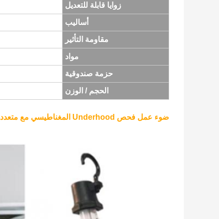
زوايا قابلة للتعديل
أساليب
مقاومة التأثير
مواد
حزمة صندوقية
الحجم / الوزن
ضوء عمل فحص Underhood المغناطيسي مع متعدد الاستخدامات