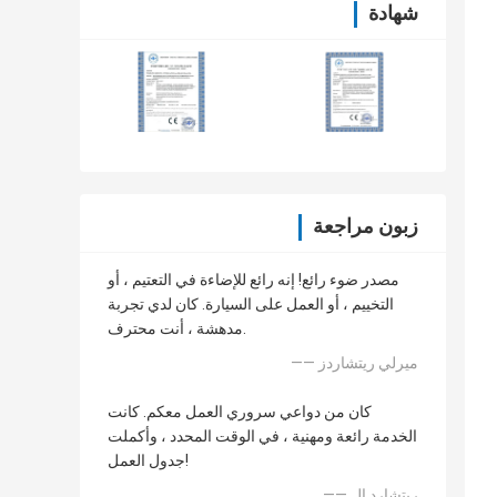
شهادة
زبون مراجعة
مصدر ضوء رائع! إنه رائع للإضاءة في التعتيم ، أو
التخييم ، أو العمل على السيارة. كان لدي تجربة
مدهشة ، أنت محترف.
—— ميرلي ريتشاردز
كان من دواعي سروري العمل معكم. كانت
الخدمة رائعة ومهنية ، في الوقت المحدد ، وأكملت
جدول العمل!
—— ريتشارد إل