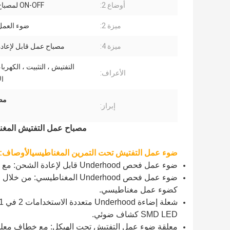
أوضاع 2:
ON-OFF لمصباح الشعلة
ميزة 2:
ضوء العمل
ميزة 4:
مصباح عمل قابل لإعاد
التفتيش ، التثبيت ، الكهربا
الأعراف:
ال
مصباح
إبراز:
مصباح عمل التفتيش المغناطيسي تحت LED
ضوء عمل التفتيش تحت التمرين المغناطيسي
الأوصاف:
ضوء عمل فحص Underhood قابل لإعادة الشحن: مع بطارية ليثيوم 3.7V 2000mAh بالداخل.
كضوء عمل مغناطيسي.
SMD LED كشاف ضوئي.
معلقة ضوء عمل التفتيش تحت الهيكل: مع خطاف معلق 