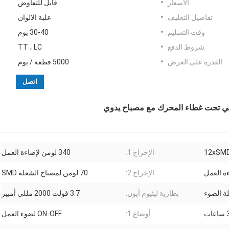
الأسعار:
قابل للتفاوض
تفاصيل التغليف:
علبة الالوان
وقت التسليم:
30-40 يوم
شروط الدفع:
TT ، LC
القدرة على العرض:
5000 قطعة / يوم
اتصل
12xSMD
الإخراج 1:
340 لومن لإضاءة العمل
الإخراج 2:
70 لومن لمصباح الشعلة SMD
بطارية ليثيوم أيون:
3.7 فولت 2000 مللي أمبير
ت
أوضاع 1:
ON-OFF لضوء العمل