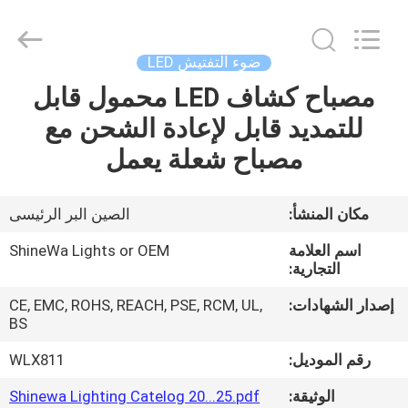
Weifang
ShineWa
International
Trade
Co.,
ضوء التفتيش LED
Ltd..
All
Rights
مصباح كشاف LED محمول قابل
المنزل
Reserved.
للتمديد قابل لإعادة الشحن مع
المنتجات
مصباح شعلة يعمل
فيديوهات
مكان المنشأ:
الصين البر الرئيسى
اسم العلامة
ShineWa Lights or OEM
حولنا
التجارية:
إصدار الشهادات:
CE, EMC, ROHS, REACH, PSE, RCM, UL,
جولة
BS
في
رقم الموديل:
WLX811
المصنع
الوثيقة:
Shinewa Lighting Catelog 20...25.pdf