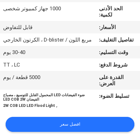
الحد الأدنى
1000 جهاز كمبيوتر شخصى
مراقبة
لكمية:
الجودة
الأسعار:
قابل للتفاوض
تفاصيل التغليف:
مربع اللون / D-blister ، الكرتون الخارجي
اتصل
وقت التسليم:
30-40 يوم
بنا
شروط الدفع:
TT ، LC
أخبار
القدرة على
5000 قطعة / يوم
العرض:
القضايا
تسليط الضوء:
ضوء الفيضانات LED المحمول القابل للتوسيع ، مصباح
الفيضان LED COB 2W
,
2W COB LED LED Flood Light
خريطة
الموقع
افضل سعر