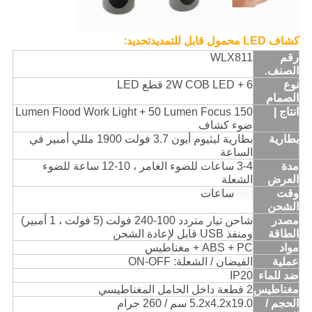
تحديد:
كشاف LED محمول قابل للتمديد
رقم
WLX811
الصنف.
نوع
2W COB LED + 6 قطع LED
الصمام
انتاج |
150 Lumen Flood Work Light + 50 Lumen Focus
ضوء كشاف
بطارية
بطارية ليثيوم أيون 3.7 فولت 1900 مللي أمبير في
الساعة
مدة
3-4 ساعات للضوء الغامر ، 10-12 ساعة للضوء
العرض
الشعلة
وقت
4-5 ساعات
الشحن
مصدر
شاحن تيار متردد 100-240 فولت (5 فولت ، 1 أمبير)
الطاقة
ومنفذ USB قابل لإعادة الشحن
مواد
ABS + PC + مغناطيس
عملية
الفيضان / الشعلة: ON-OFF
ضد للماء
IP20
مغناطيس
2 قطعة داخل الحامل المغناطيسي
الحجم /
5.2x4.2x19.0 سم / 260 جرام