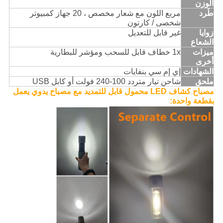
الوزن
طَرد
مربع اللون مع شعار مخصص ، 20 جهاز كمبيوتر
شخصى / كارتون
زوايا
غير قابل للتعديل
الشعاع
ميزات
1x خطاف قابل للسحب ومؤشر للبطارية
أخرى
الشهادات
إي إم سي بنفايات
ملحق
شاحن تيار متردد 100-240 فولت أو كابل USB
مصباح كشاف LED محمول قابل للتمديد مع مصباح يدوي يعمل
بقطعة واحدة: