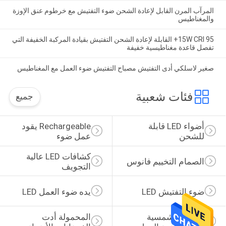
المرآب المرن القابل لإعادة الشحن ضوء التفتيش مع خرطوم عنق الإوزة
والمغناطيس
15W CRI 95+ القابلة لإعادة الشحن التفتيش بقيادة المركبة الخفيفة التي
تفصل قاعدة مغناطيسية خفيفة
صغير لاسلكي أدى التفتيش مصباح التفتيش ضوء العمل مع المغناطيس
فئات شعبية
جميع
أضواء LED قابلة 
Rechargeable يقود 
للشحن
عمل ضوء
كشافات LED عالية 
الصمام التخييم فانوس
التجويف
ضوء التفتيش LED
يده ضوء العمل LED
الطاقة الشمسية 
المحمولة أدت 